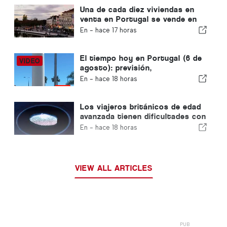
Una de cada diez viviendas en
venta en Portugal se vende en
menos de una semana
En -
hace 17 horas
El tiempo hoy en Portugal (6 de
agosto): previsión,
temperaturas y qué se puede
En -
hace 18 horas
esperar
Los viajeros británicos de edad
avanzada tienen dificultades con
los nuevos controles de huellas
En -
hace 18 horas
dactilares de la Unión Europea
VIEW ALL ARTICLES