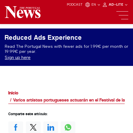
PODCAST
EN
AD-LITE
Reduced Ads Experience
Read The Portugal News with fewer ads for 1.99€ per month or
19.99€ per year.
Sign up here
Inicio
Varios artistas portugueses actuarán en el Festival de la Sa
Comparte este artículo: