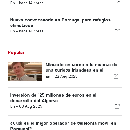
En -
hace 14 horas
Nueva convocatoria en Portugal para refugios
climáticos
En -
hace 14 horas
Popular
Misterio en torno a la muerte de
una turista irlandesa en el
Algarve
En -
22 Aug 2025
Inversión de 125 millones de euros en el
desarrollo del Algarve
En -
03 Aug 2025
¿Cuál es el mejor operador de telefonía móvil en
Portugal?