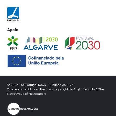
Apoio
© 2026 The Portugal News - Fundado en 1977
Todo el contenido y el diseqo son copyright de Anglopress Lda & The
News Group of Newspapers