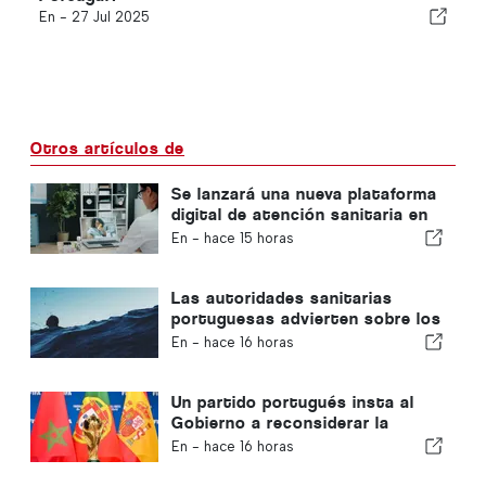
En -
27 Jul 2025
Otros artículos de
Se lanzará una nueva plataforma
digital de atención sanitaria en
Portugal
En -
hace 15 horas
Las autoridades sanitarias
portuguesas advierten sobre los
peligros del ahogamiento
En -
hace 16 horas
Un partido portugués insta al
Gobierno a reconsiderar la
candidatura de Marruecos para
En -
hace 16 horas
albergar el Mundial de 2030
debido a la crisis de Ceuta