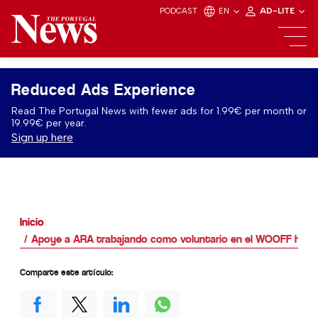
PODCAST
EN
AD-LITE
Reduced Ads Experience
Read The Portugal News with fewer ads for 1.99€ per month or
19.99€ per year.
Sign up here
Inicio
Apoye a ARA trabajando como voluntario en el WOOFF hoy 
Comparte este artículo: