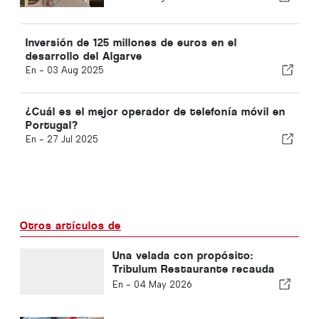
Inversión de 125 millones de euros en el
desarrollo del Algarve
En -
03 Aug 2025
¿Cuál es el mejor operador de telefonía móvil en
Portugal?
En -
27 Jul 2025
Otros artículos de
Una velada con propósito:
Tribulum Restaurante recauda
10.000 euros para la
En -
04 May 2026
investigación del cáncer de
próstata