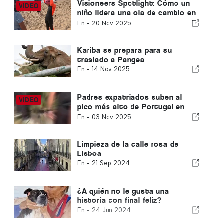
Visioneers Spotlight: Cómo un
niño lidera una ola de cambio en
los océanos
En -
20 Nov 2025
Kariba se prepara para su
traslado a Pangea
En -
14 Nov 2025
Padres expatriados suben al
pico más alto de Portugal en
beneficio del orfanato de Faro
En -
03 Nov 2025
Limpieza de la calle rosa de
Lisboa
En -
21 Sep 2024
¿A quién no le gusta una
historia con final feliz?
En -
24 Jun 2024