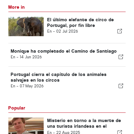
More in
El último elefante de circo de
Portugal, por fin libre
En -
02 Jul 2026
Monique ha completado el Camino de Santiago
En -
14 Jun 2026
Portugal cierra el capítulo de los animales
salvajes en los circos
En -
07 May 2026
Popular
Misterio en torno a la muerte de
una turista irlandesa en el
Algarve
En -
22 Aug 2025