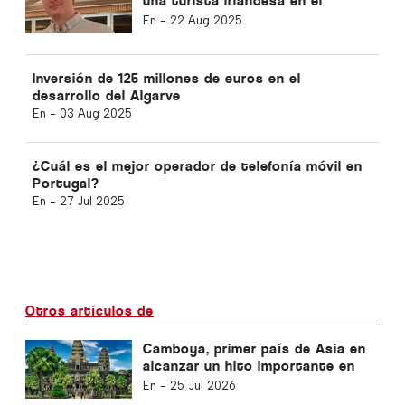
una turista irlandesa en el
Algarve
En -
22 Aug 2025
Inversión de 125 millones de euros en el
desarrollo del Algarve
En -
03 Aug 2025
¿Cuál es el mejor operador de telefonía móvil en
Portugal?
En -
27 Jul 2025
Otros artículos de
Camboya, primer país de Asia en
alcanzar un hito importante en
la lucha contra el VIH
En -
25 Jul 2026