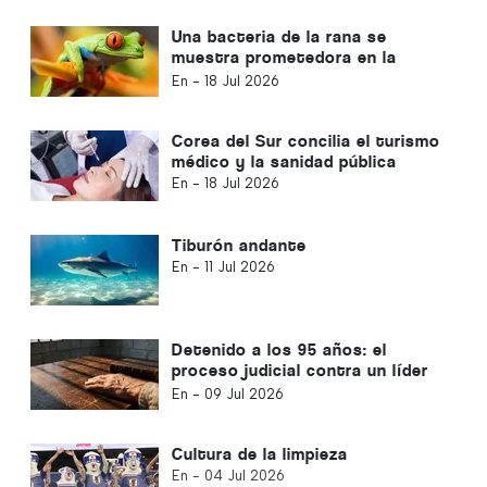
Una bacteria de la rana se
muestra prometedora en la
lucha contra el cáncer
En -
18 Jul 2026
Corea del Sur concilia el turismo
médico y la sanidad pública
En -
18 Jul 2026
Tiburón andante
En -
11 Jul 2026
Detenido a los 95 años: el
proceso judicial contra un líder
religioso en Corea del Sur
En -
09 Jul 2026
suscita preocupación a nivel
internacional
Cultura de la limpieza
En -
04 Jul 2026