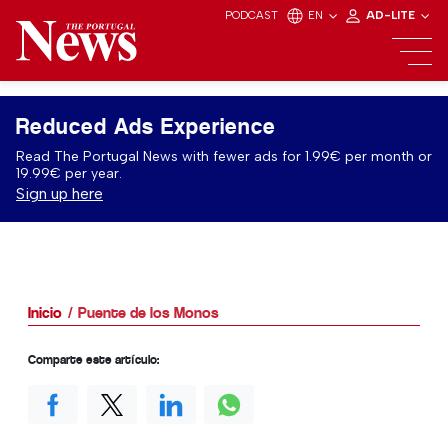
PODCAST
EN
AD-LITE
Reduced Ads Experience
Read The Portugal News with fewer ads for 1.99€ per month or
19.99€ per year.
Sign up here
Inicio
Puente de los Monos
Comparte este artículo: