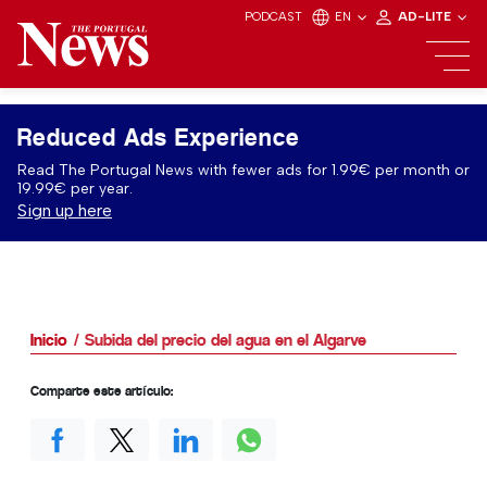
PODCAST
EN
AD-LITE
Reduced Ads Experience
Read The Portugal News with fewer ads for 1.99€ per month or
19.99€ per year.
Sign up here
Inicio
Subida del precio del agua en el Algarve
Comparte este artículo: