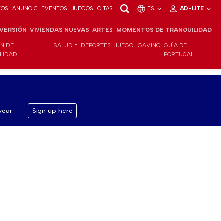
TOS
ANUNCIO
EVENTOS
JUEGOS
CITAS
ES
AD-LITE
NVERSIÓN
VIVIENDAS NUEVAS
ARTES
MOMENTOS DE TRANQUILIDAD
ÓN DE
SALUD
DEPORTES
JUEGO
IGAMING
GUÍA DE
ILIDAD
PORTUGAL
year.
Sign up here