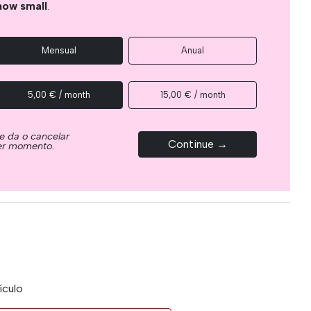
how small
.
Mensual
Anual
5,00 € / month
15,00 € / month
e da o cancelar
Continue →
ier momento.
ículo