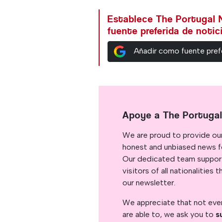
Establece The Portugal
fuente preferida de noti
Añadir como fuente pref
Apoye a The Portuga
We are proud to provide ou
honest and unbiased news for
Our dedicated team support
visitors of all nationalitie
our newsletter.
We appreciate that not ever
are able to, we ask you to
s