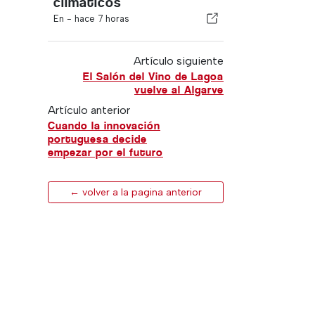
climáticos
En -
hace 7 horas
Artículo siguiente
El Salón del Vino de Lagoa
vuelve al Algarve
Artículo anterior
Cuando la innovación
portuguesa decide
empezar por el futuro
← volver a la pagina anterior