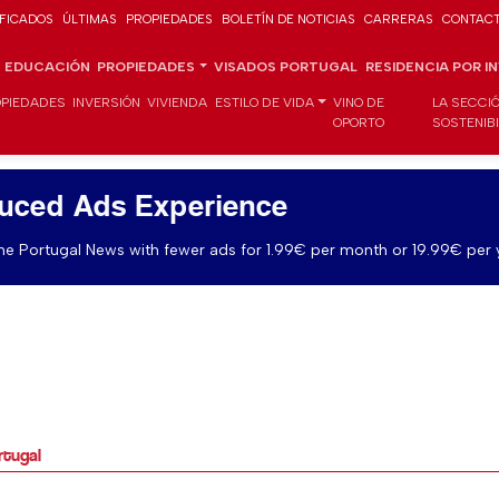
IFICADOS
ÚLTIMAS
PROPIEDADES
BOLETÍN DE NOTICIAS
CARRERAS
CONTAC
EDUCACIÓN
PROPIEDADES
VISADOS PORTUGAL
RESIDENCIA POR I
PIEDADES
INVERSIÓN
VIVIENDA
ESTILO DE VIDA
VINO DE
LA SECCI
OPORTO
SOSTENIB
uced Ads Experience
e Portugal News with fewer ads for 1.99€ per month or 19.99€ per 
rtugal