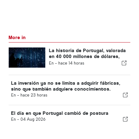
More in
La historia de Portugal, valorada
en 40 000 millones de dólares,
que la mayoría de los inversores
En -
hace 14 horas
están pasando por alto
La inversión ya no se limita a adquirir fábricas,
sino que también adquiere conocimientos.
En -
hace 23 horas
El día en que Portugal cambió de postura
En -
04 Aug 2026