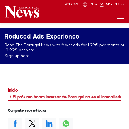
PODCAST
EN
AD-LITE
Reduced Ads Experience
Read The Portugal News with fewer ads for 1.99€ per month or
19.99€ per year.
Sign up here
Inicio
El próximo boom inversor de Portugal no es el inmobiliario, si
Comparte este artículo: