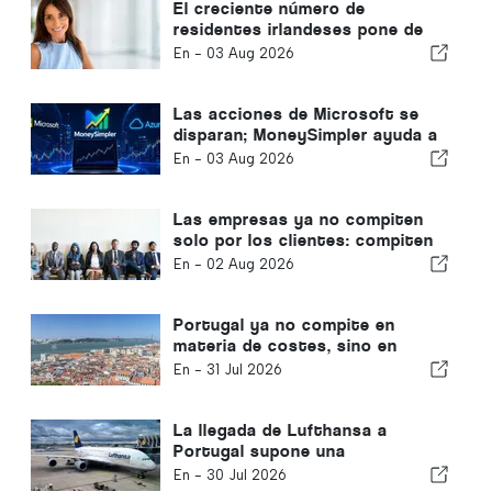
El creciente número de
residentes irlandeses pone de
relieve la transformación del
En -
03 Aug 2026
Algarve en un lugar donde vivir
todo el año
Las acciones de Microsoft se
disparan; MoneySimpler ayuda a
los inversores a generar
En -
03 Aug 2026
ingresos pasivos mediante el
trading automatizado con IA
Las empresas ya no compiten
solo por los clientes: compiten
por el talento.
En -
02 Aug 2026
Portugal ya no compite en
materia de costes, sino en
materia de ecosistemas
En -
31 Jul 2026
La llegada de Lufthansa a
Portugal supone una
oportunidad
En -
30 Jul 2026