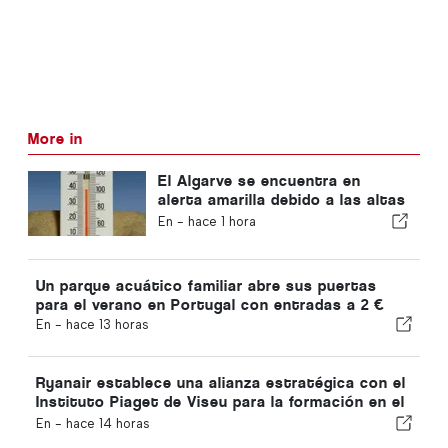
More in
El Algarve se encuentra en
alerta amarilla debido a las altas
temperaturas
En -
hace 1 hora
Un parque acuático familiar abre sus puertas
para el verano en Portugal con entradas a 2 €
En -
hace 13 horas
Ryanair establece una alianza estratégica con el
Instituto Piaget de Viseu para la formación en el
sector de la aviación en Portugal
En -
hace 14 horas