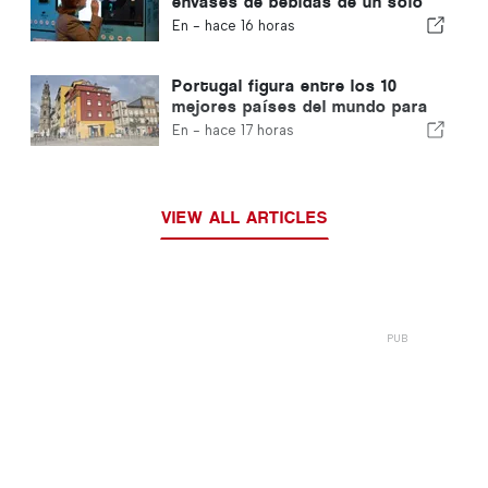
envases de bebidas de un solo
uso que no lleven el sello
En -
hace 16 horas
«Volta»
Portugal figura entre los 10
mejores países del mundo para
los expatriados
En -
hace 17 horas
VIEW ALL ARTICLES