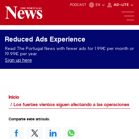
PODCAST
EN
AD-LITE
Reduced Ads Experience
Read The Portugal News with fewer ads for 1.99€ per month or
19.99€ per year.
Sign up here
Inicio
Los fuertes vientos siguen afectando a las operaciones en 
Comparte este artículo: