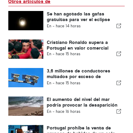
Otros artículos de
Se han agotado las gafas
gratuitas para ver el eclipse
solar total en Portugal
En -
hace 14 horas
Cristiano Ronaldo supera a
Portugal en valor comercial
En -
hace 15 horas
3,6 millones de conductores
multados por exceso de
velocidad en Portugal en 10 años
En -
hace 15 horas
El aumento del nivel del mar
podría provocar la desaparición
del 40 % de las playas de
En -
hace 16 horas
Portugal
Portugal prohíbe la venta de