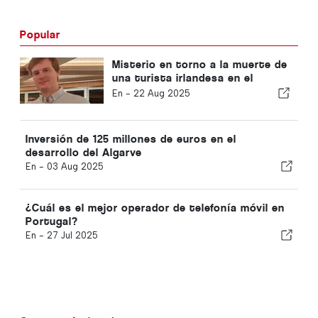
Popular
Misterio en torno a la muerte de
una turista irlandesa en el
Algarve
En -
22 Aug 2025
Inversión de 125 millones de euros en el
desarrollo del Algarve
En -
03 Aug 2025
¿Cuál es el mejor operador de telefonía móvil en
Portugal?
En -
27 Jul 2025