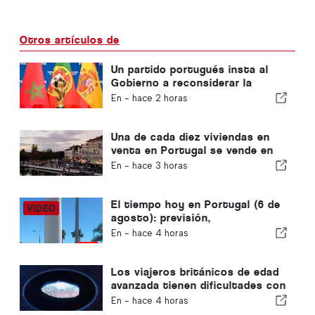
Otros artículos de
Un partido portugués insta al
Gobierno a reconsiderar la
candidatura de Marruecos para
En -
hace 2 horas
albergar el Mundial de 2030
debido a la crisis de Ceuta
Una de cada diez viviendas en
venta en Portugal se vende en
menos de una semana
En -
hace 3 horas
El tiempo hoy en Portugal (6 de
agosto): previsión,
temperaturas y qué se puede
En -
hace 4 horas
esperar
Los viajeros británicos de edad
avanzada tienen dificultades con
los nuevos controles de huellas
En -
hace 4 horas
dactilares de la Unión Europea