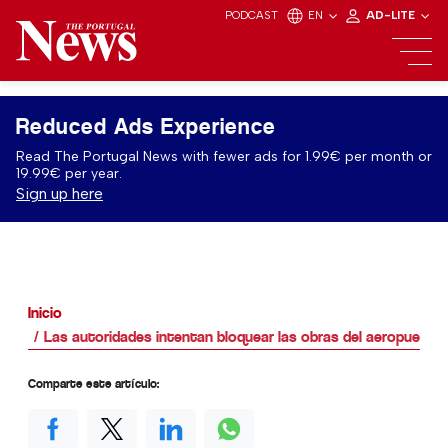
PODCAST
EN
AD-LITE
Reduced Ads Experience
Read The Portugal News with fewer ads for 1.99€ per month or
19.99€ per year.
Sign up here
Inicio
Las autoridades intentan bloquear las obras del aeropuerto 
Comparte este artículo: