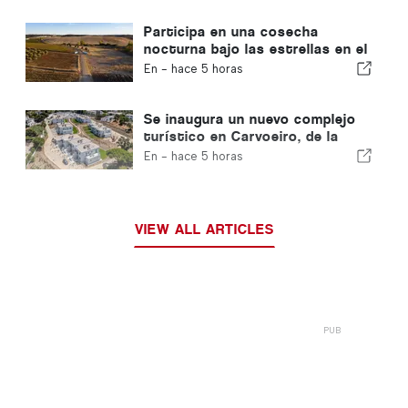
Participa en una cosecha
nocturna bajo las estrellas en el
Alentejo
En -
hace 5 horas
Se inaugura un nuevo complejo
turístico en Carvoeiro, de la
mano de Carvoeiro Branco
En -
hace 5 horas
VIEW ALL ARTICLES