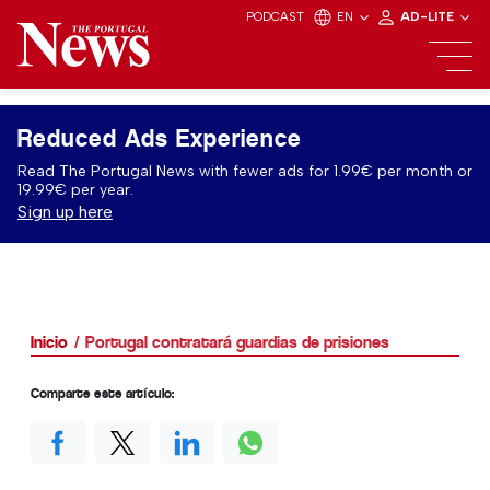
PODCAST
EN
AD-LITE
Reduced Ads Experience
Read The Portugal News with fewer ads for 1.99€ per month or
19.99€ per year.
Sign up here
Inicio
Portugal contratará guardias de prisiones
Comparte este artículo: