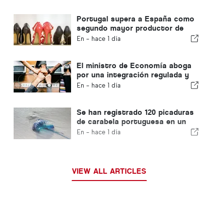
Portugal supera a España como
segundo mayor productor de
calzado de Europa
En -
hace 1 día
El ministro de Economía aboga
por una integración regulada y
garantiza una vía rápida para los
En -
hace 1 día
inmigrantes
Se han registrado 120 picaduras
de carabela portuguesa en un
solo día
En -
hace 1 día
VIEW ALL ARTICLES