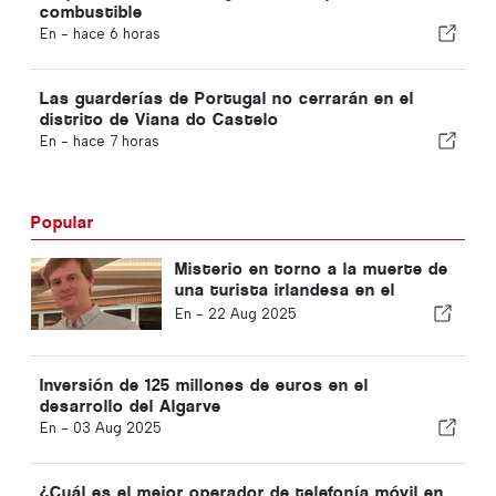
combustible
En -
hace 6 horas
Las guarderías de Portugal no cerrarán en el
distrito de Viana do Castelo
En -
hace 7 horas
Popular
Misterio en torno a la muerte de
una turista irlandesa en el
Algarve
En -
22 Aug 2025
Inversión de 125 millones de euros en el
desarrollo del Algarve
En -
03 Aug 2025
¿Cuál es el mejor operador de telefonía móvil en