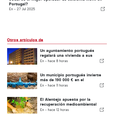
Portugal?
En -
27 Jul 2025
Otros artículos de
Un ayuntamiento portugués
regalará una vivienda a sus
ciudadanos
En -
hace 8 horas
Un municipio portugués invierte
más de 190 000 € en el
suministro de agua
En -
hace 11 horas
El Alentejo apuesta por la
recuperación medioambiental
con fondos europeos
En -
hace 12 horas