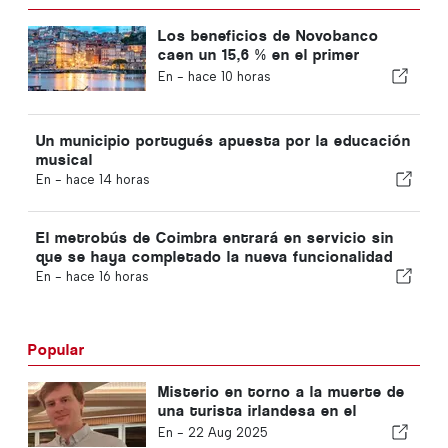
Los beneficios de Novobanco
caen un 15,6 % en el primer
semestre
En -
hace 10 horas
Un municipio portugués apuesta por la educación
musical
En -
hace 14 horas
El metrobús de Coimbra entrará en servicio sin
que se haya completado la nueva funcionalidad
En -
hace 16 horas
Popular
Misterio en torno a la muerte de
una turista irlandesa en el
Algarve
En -
22 Aug 2025