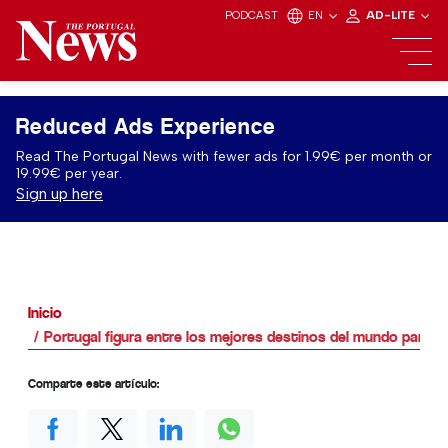
PODCAST
EN
AD-LITE
Reduced Ads Experience
Read The Portugal News with fewer ads for 1.99€ per month or
19.99€ per year.
Sign up here
Inicio
Portugal figura entre los mejores destinos del mundo para ju
Comparte este artículo: