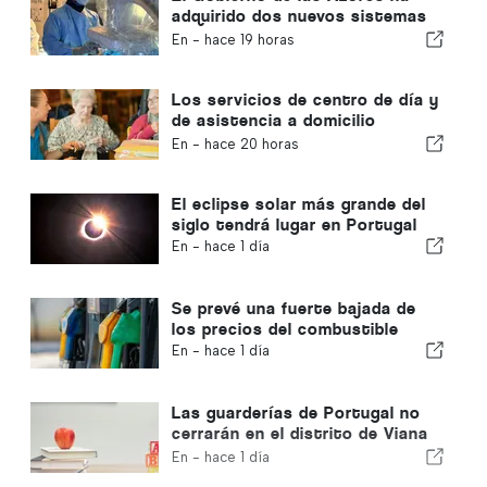
adquirido dos nuevos sistemas
de cirugía robótica
En -
hace 19 horas
Los servicios de centro de día y
de asistencia a domicilio
volverán al municipio de Portugal
En -
hace 20 horas
El eclipse solar más grande del
siglo tendrá lugar en Portugal
En -
hace 1 día
Se prevé una fuerte bajada de
los precios del combustible
En -
hace 1 día
Las guarderías de Portugal no
cerrarán en el distrito de Viana
do Castelo
En -
hace 1 día