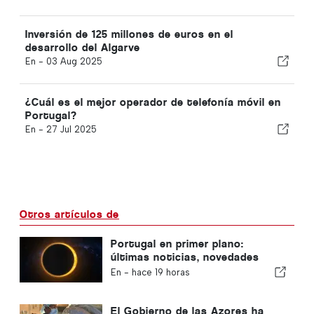
Inversión de 125 millones de euros en el
desarrollo del Algarve
En -
03 Aug 2025
¿Cuál es el mejor operador de telefonía móvil en
Portugal?
En -
27 Jul 2025
Otros artículos de
Portugal en primer plano:
últimas noticias, novedades
sobre viajes y las noticias más
En -
hace 19 horas
destacadas que acaparan los
titulares
El Gobierno de las Azores ha