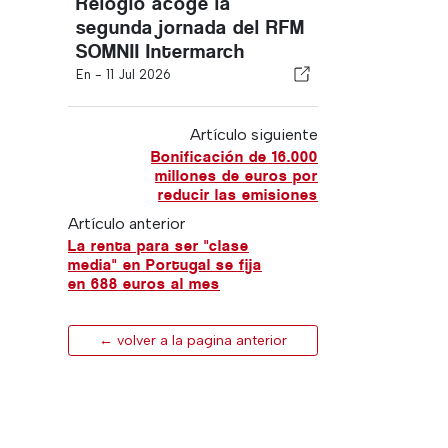
Relógio acoge la
segunda jornada del RFM
SOMNII Intermarch
En -
11 Jul 2026
Artículo siguiente
Bonificación de 16.000
millones de euros por
reducir las emisiones
Artículo anterior
La renta para ser "clase
media" en Portugal se fija
en 688 euros al mes
← volver a la pagina anterior