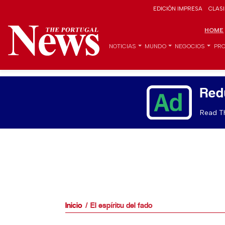
EDICIÓN IMPRESA
CLAS
HOME
NOTICIAS
MUNDO
NEGOCIOS
PRO
Red
Read Th
Inicio
El espíritu del fado