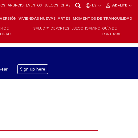
TOS
ANUNCIO
EVENTOS
JUEGOS
CITAS
ES
AD-LITE
NVERSIÓN
VIVIENDAS NUEVAS
ARTES
MOMENTOS DE TRANQUILIDAD
ÓN DE
SALUD
DEPORTES
JUEGO
IGAMING
GUÍA DE
ILIDAD
PORTUGAL
year.
Sign up here