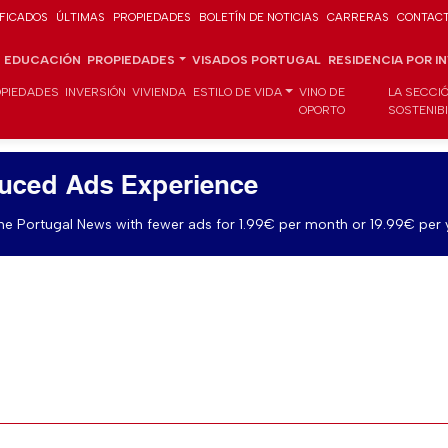
IFICADOS
ÚLTIMAS
PROPIEDADES
BOLETÍN DE NOTICIAS
CARRERAS
CONTAC
EDUCACIÓN
PROPIEDADES
VISADOS PORTUGAL
RESIDENCIA POR I
PIEDADES
INVERSIÓN
VIVIENDA
ESTILO DE VIDA
VINO DE
LA SECCI
OPORTO
SOSTENIB
uced Ads Experience
e Portugal News with fewer ads for 1.99€ per month or 19.99€ per 