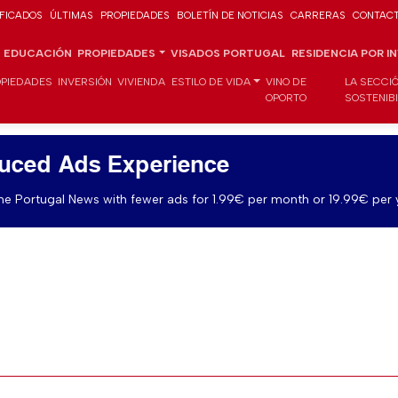
IFICADOS
ÚLTIMAS
PROPIEDADES
BOLETÍN DE NOTICIAS
CARRERAS
CONTAC
EDUCACIÓN
PROPIEDADES
VISADOS PORTUGAL
RESIDENCIA POR I
PIEDADES
INVERSIÓN
VIVIENDA
ESTILO DE VIDA
VINO DE
LA SECCI
OPORTO
SOSTENIB
uced Ads Experience
e Portugal News with fewer ads for 1.99€ per month or 19.99€ per 