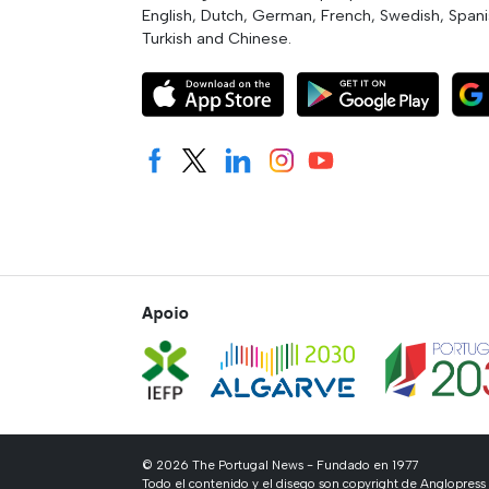
English, Dutch, German, French, Swedish, Spanis
Turkish and Chinese.
Apoio
© 2026 The Portugal News - Fundado en 1977
Todo el contenido y el diseqo son copyright de Anglopre