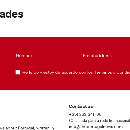
dades
Nombre
Email address
He leído y estoy de acuerdo con los
Términos y Condi
Contactos
+351 282 341 100
(Chamada para a rede fixa nacional
info@theportugalnews.com
 about Portugal, written in