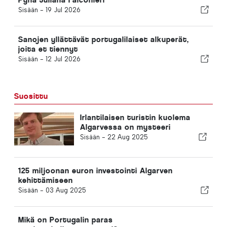
Sisään -
19 Jul 2026
Sanojen yllättävät portugalilaiset alkuperät,
joita et tiennyt
Sisään -
12 Jul 2026
Suosittu
Irlantilaisen turistin kuolema
Algarvessa on mysteeri
Sisään -
22 Aug 2025
125 miljoonan euron investointi Algarven
kehittämiseen
Sisään -
03 Aug 2025
Mikä on Portugalin paras