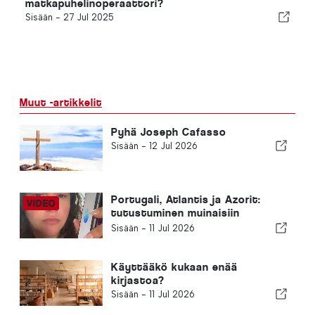
matkapuhelinoperaattori?
Sisään -
27 Jul 2025
Muut -artikkelit
Pyhä Joseph Cafasso
Sisään -
12 Jul 2026
Portugali, Atlantis ja Azorit:
tutustuminen muinaisiin
sivilisaatioihin ja maapallon
Sisään -
11 Jul 2026
piileviin energioihin
Käyttääkö kukaan enää
kirjastoa?
Sisään -
11 Jul 2026