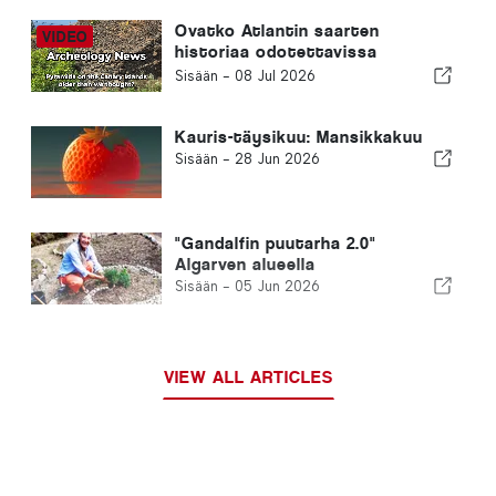
Ovatko Atlantin saarten
historiaa odotettavissa
muutokset?
Sisään -
08 Jul 2026
Kauris-täysikuu: Mansikkakuu
Sisään -
28 Jun 2026
"Gandalfin puutarha 2.0"
Algarven alueella
Sisään -
05 Jun 2026
VIEW ALL ARTICLES