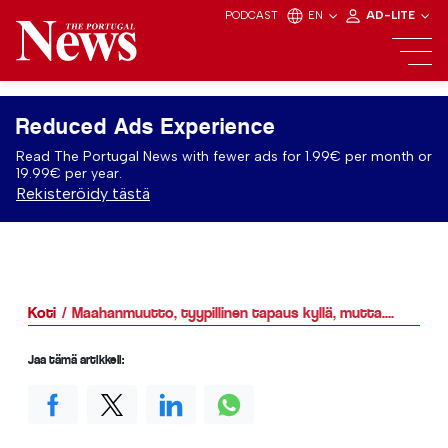
PODCAST
EN
AD-LITE
Reduced Ads Experience
Read The Portugal News with fewer ads for 1.99€ per month or
19.99€ per year.
Rekisteröidy tästä
Koti
Maahanmuutto, tyypillinen tapaus kyllä, mutta....
Jaa tämä artikkeli: