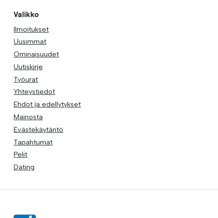
Valikko
Ilmoitukset
Uusimmat
Ominaisuudet
Uutiskirje
Työurat
Yhteystiedot
Ehdot ja edellytykset
Mainosta
Evästekäytäntö
Tapahtumat
Pelit
Dating