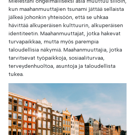
Mielestäni ongelmalliseksi asia muuttuu silloin,
kun maahanmuuttajien tsunami jättää sellaista
jälkeä johonkin yhteisöön, että se uhkaa
hävittää alkuperäisen kulttuurin, alkuperäisen
identiteetin. Maahanmuuttajat, jotka hakevat
turvapaikkaa, mutta myös parempia
taloudellisia näkymiä. Maahanmuuttajia, jotka
tarvitsevat työpaikkoja, sosiaaliturvaa,
terveydenhuoltoa, asuntoja ja taloudellista
tukea.