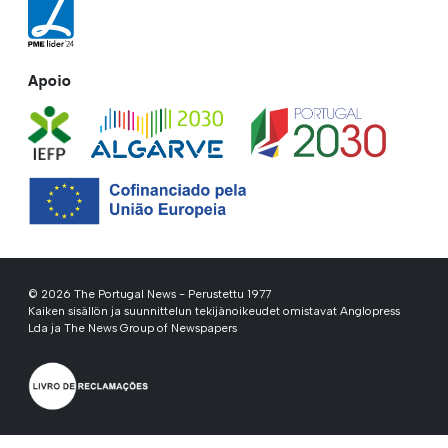
Apoio
© 2026 The Portugal News - Perustettu 1977
Kaiken sisällön ja suunnittelun tekijänoikeudet omistavat Anglopress
Lda ja The News Group of Newspapers