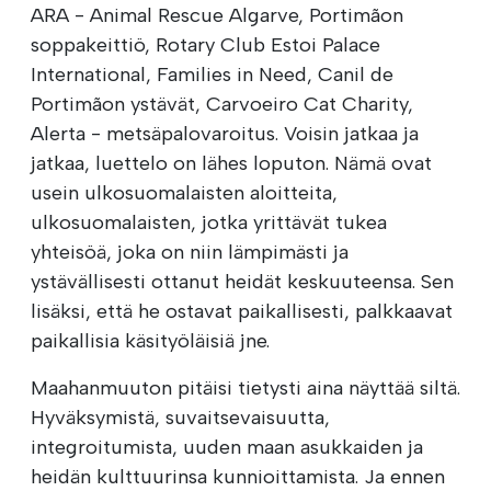
ARA - Animal Rescue Algarve, Portimãon
soppakeittiö, Rotary Club Estoi Palace
International, Families in Need, Canil de
Portimãon ystävät, Carvoeiro Cat Charity,
Alerta - metsäpalovaroitus. Voisin jatkaa ja
jatkaa, luettelo on lähes loputon. Nämä ovat
usein ulkosuomalaisten aloitteita,
ulkosuomalaisten, jotka yrittävät tukea
yhteisöä, joka on niin lämpimästi ja
ystävällisesti ottanut heidät keskuuteensa. Sen
lisäksi, että he ostavat paikallisesti, palkkaavat
paikallisia käsityöläisiä jne.
Maahanmuuton pitäisi tietysti aina näyttää siltä.
Hyväksymistä, suvaitsevaisuutta,
integroitumista, uuden maan asukkaiden ja
heidän kulttuurinsa kunnioittamista. Ja ennen