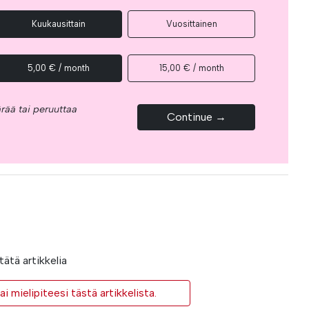
Kuukausittain
Vuosittainen
5,00 € / month
15,00 € / month
rää tai peruuttaa
Continue →
ätä artikkelia
i mielipiteesi tästä artikkelista.