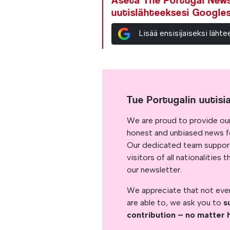
Aseta The Portugal News 
uutislähteeksesi Google
Lisää ensisijaiseksi läh
Tue Portugalin uutisi
We are proud to provide ou
honest and unbiased news for
Our dedicated team support
visitors of all nationalitie
our newsletter.
We appreciate that not ever
are able to, we ask you to
s
contribution – no matter 