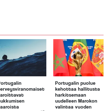
Portugalin
Portugalin puolue
terveysviranomaiset
kehottaa hallitusta
varoittavat
harkitsemaan
hukkumisen
uudelleen Marokon
vaaroista
valintaa vuoden