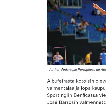
Author: Federação Portuguesa de Atl
Albufeirasta kotoisin olev
valmentajaa ja jopa kaupu
Sportingiin Benficassa vi
José Barrosin valmennett