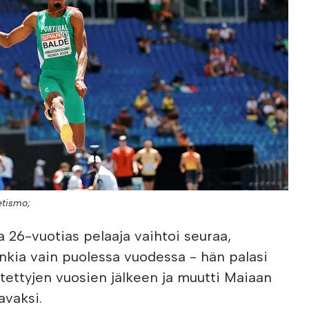
etismo;
a 26-vuotias pelaaja vaihtoi seuraa,
nkia vain puolessa vuodessa - hän palasi
etettyjen vuosien jälkeen ja muutti Maiaan
avaksi.