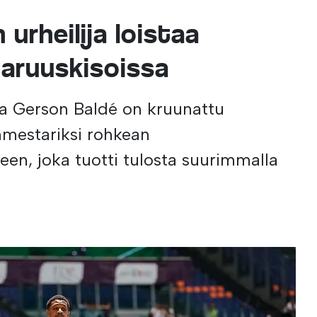
 urheilija loistaa
aruuskisoissa
ija Gerson Baldé on kruunattu
mestariksi rohkean
en, joka tuotti tulosta suurimmalla