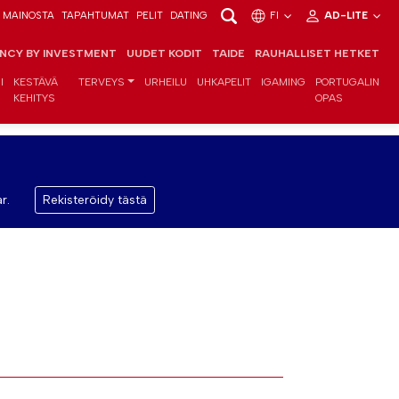
MAINOSTA
TAPAHTUMAT
PELIT
DATING
FI
AD-LITE
ENCY BY INVESTMENT
UUDET KODIT
TAIDE
RAUHALLISET HETKET
I
KESTÄVÄ
TERVEYS
URHEILU
UHKAPELIT
IGAMING
PORTUGALIN
KEHITYS
OPAS
r.
Rekisteröidy tästä