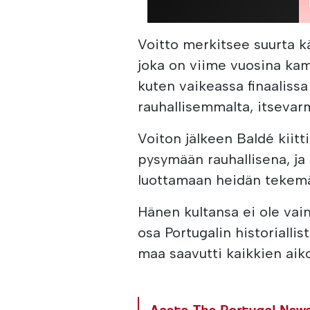
Voitto merkitsee suurta k
joka on viime vuosina ka
kuten vaikeassa finaaliss
rauhallisemmalta, itseva
Voiton jälkeen Baldé kiitt
pysymään rauhallisena, ja 
luottamaan heidän tekem
Hänen kultansa ei ole vai
osa Portugalin historiallis
maa saavutti kaikkien aiko