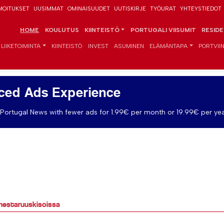
MOITUKSET
UUSIMMAT
OMINAISUUDET
UUTISKIRJE
TYÖURAT
YHTEYSTIEDOT
HOME
KOULUTUS
KIINTEISTÖ
PORTUGALI VIISUMIT
RESID
LIIKETOIMINTA
KIINTEISTÖ
INVEST
ASUMINEN
ELÄMÄNTAPA
PORTVIIN
ced Ads Experience
Portugal News with fewer ads for 1.99€ per month or 19.99€ per yea
nmestaruuskisoissa