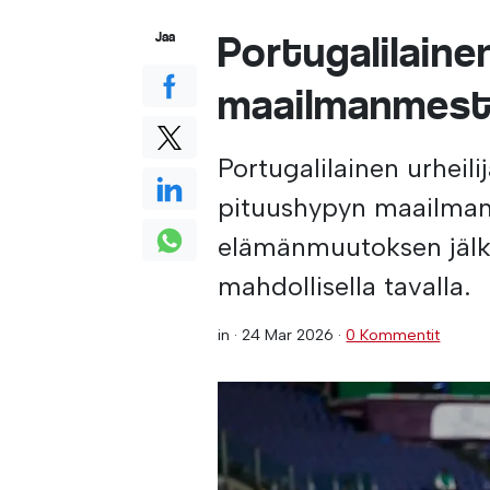
Portugalilainen
Jaa
maailmanmest
Portugalilainen urheil
pituushypyn maailman
elämänmuutoksen jälke
mahdollisella tavalla.
in ·
24 Mar 2026
·
0 Kommentit