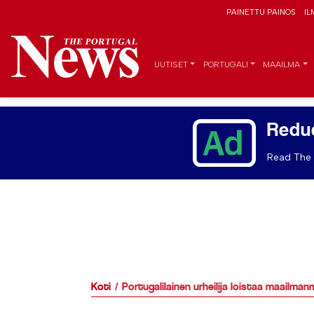
PAINETTU PAINOS
IL
UUTISET
PORTUGALI
MAAILMA
Redu
Read The 
Koti
Portugalilainen urheilija loistaa maailma