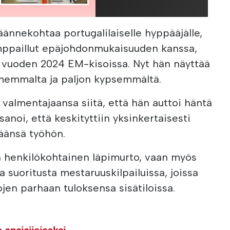
äännekohtaa portugalilaiselle hyppääjälle,
mppaillut epäjohdonmukaisuuden kanssa,
a vuoden 2024 EM-kisoissa. Nyt hän näyttää
rmemmalta ja paljon kypsemmältä.
i valmentajaansa siitä, että hän auttoi häntä
sanoi, että keskityttiin yksinkertaisesti
äänsä työhön.
n henkilökohtainen läpimurto, vaan myös
ta suoritusta mestaruuskilpailuissa, joissa
jen parhaan tuloksensa sisätiloissa.