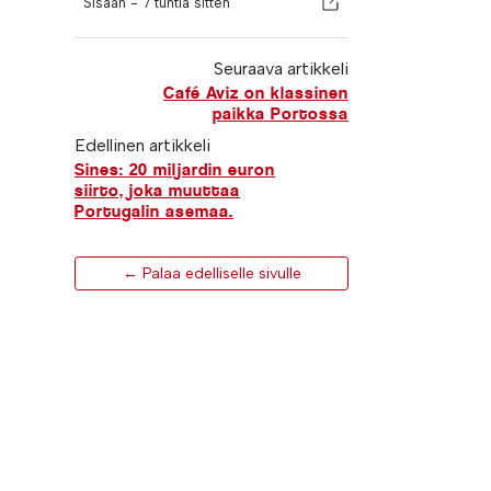
Sisään -
7 tuntia sitten
Seuraava artikkeli
Café Aviz on klassinen
paikka Portossa
Edellinen artikkeli
Sines: 20 miljardin euron
siirto, joka muuttaa
Portugalin asemaa.
← Palaa edelliselle sivulle