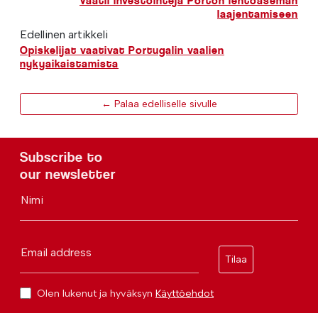
Vaatii investointeja Porton lentoaseman
laajentamiseen
Edellinen artikkeli
Opiskelijat vaativat Portugalin vaalien
nykyaikaistamista
← Palaa edelliselle sivulle
Subscribe to
our newsletter
Nimi
Email address
Tilaa
Olen lukenut ja hyväksyn
Käyttöehdot