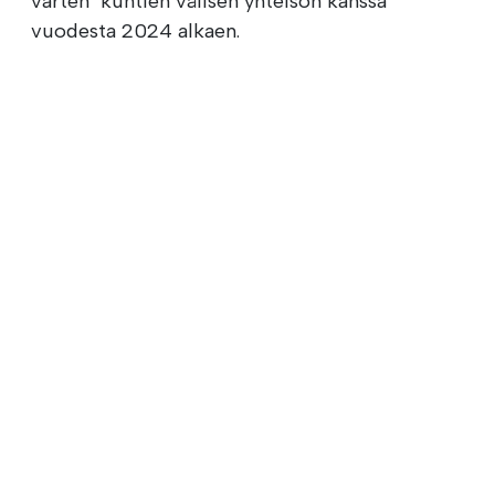
varten" kuntien välisen yhteisön kanssa
vuodesta 2024 alkaen.