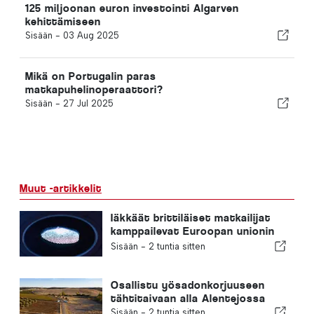
125 miljoonan euron investointi Algarven
kehittämiseen
Sisään -
03 Aug 2025
Mikä on Portugalin paras
matkapuhelinoperaattori?
Sisään -
27 Jul 2025
Muut -artikkelit
Iäkkäät brittiläiset matkailijat
kamppailevat Euroopan unionin
uusien sormenjälkitarkastusten
Sisään -
2 tuntia sitten
kanssa
Osallistu yösadonkorjuuseen
tähtitaivaan alla Alentejossa
Sisään -
2 tuntia sitten