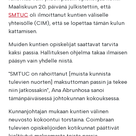
Maaliskuun 20. päivänä julkistettiin, että
SMTUC
oli ilmoittanut kuntien väliselle
yhteisölle (CIM), että se lopettaa tämän kulun
kattamisen.
Muiden kuntien opiskelijat saattavat tarvita
kaksi passia. Hallituksen ohjelma takaa ilmaisen
pääsyn vain yhdelle niistä.
"SMTUC on rahoittanut [muista kunnista
tulevien nuorten] maksuttoman passin ja tekee
niin jatkossakin", Ana Abrunhosa sanoi
tämänpäiväisessä johtokunnan kokouksessa.
Kunnanjohtajan mukaan kuntien välinen
neuvosto kokoontui torstaina. Coimbraan
tulevien opiskelijoiden kotikunnat päättivät
kieltäytyä maksamasta toista passia.