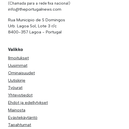
(Chamada para a rede fixa nacional)
info@theportugalnews.com
Rua Municipio de S Domingos
Urb. Lagoa Sol, Lote 3 r/c
8400-357 Lagoa - Portugal
Valikko
Ilmoitukset
Uusimmat
Ominaisuudet
Uutiskirje
Työurat
Yhteystiedot
Ehdot ja edellytykset
Mainosta
Evästekäytäntö
Tapahtumat