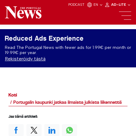
PODCAST
EN
AD-LITE
Reduced Ads Experience
Read The Portugal News with fewer ads for 1.99€ per month or
19.99€ per year.
Rekisteröidy tästä
Koti
Portugalin kaupunki jatkaa ilmaista julkista liikennettä
Jaa tämä artikkeli: