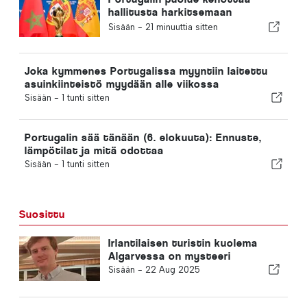
hallitusta harkitsemaan
uudelleen Marokon valintaa
Sisään -
21 minuuttia sitten
vuoden 2030 jalkapallon MM-
kisojen isäntämaaksi Ceutan
kriisin vuoksi
Joka kymmenes Portugalissa myyntiin laitettu
asuinkiinteistö myydään alle viikossa
Sisään -
1 tunti sitten
Portugalin sää tänään (6. elokuuta): Ennuste,
lämpötilat ja mitä odottaa
Sisään -
1 tunti sitten
Suosittu
Irlantilaisen turistin kuolema
Algarvessa on mysteeri
Sisään -
22 Aug 2025