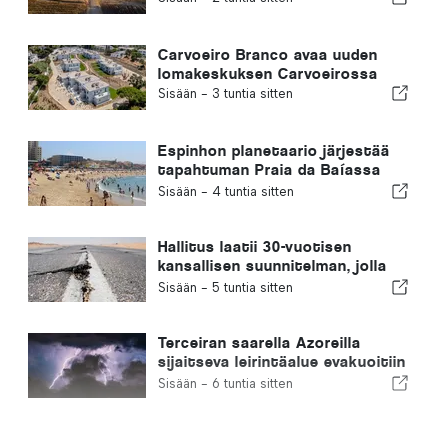
Carvoeiro Branco avaa uuden
lomakeskuksen Carvoeirossa
Sisään -
3 tuntia sitten
Espinhon planetaario järjestää
tapahtuman Praia da Baíassa
Portugalissa tapahtuvan
Sisään -
4 tuntia sitten
auringonpimennyksen aikana
Hallitus laatii 30-vuotisen
kansallisen suunnitelman, jolla
pyritään parantamaan Portugalin
Sisään -
5 tuntia sitten
kykyä selviytyä suurista
maanjäristyksistä
Terceiran saarella Azoreilla
sijaitseva leirintäalue evakuoitiin
myrskyn vuoksi
Sisään -
6 tuntia sitten