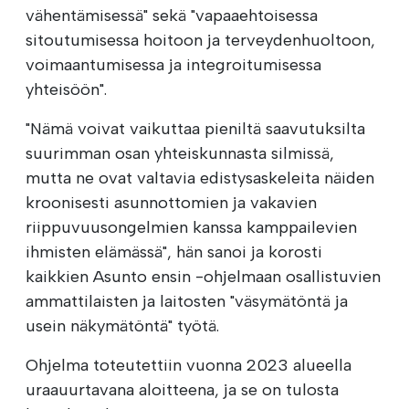
vähentämisessä" sekä "vapaaehtoisessa
sitoutumisessa hoitoon ja terveydenhuoltoon,
voimaantumisessa ja integroitumisessa
yhteisöön".
"Nämä voivat vaikuttaa pieniltä saavutuksilta
suurimman osan yhteiskunnasta silmissä,
mutta ne ovat valtavia edistysaskeleita näiden
kroonisesti asunnottomien ja vakavien
riippuvuusongelmien kanssa kamppailevien
ihmisten elämässä", hän sanoi ja korosti
kaikkien Asunto ensin -ohjelmaan osallistuvien
ammattilaisten ja laitosten "väsymätöntä ja
usein näkymätöntä" työtä.
Ohjelma toteutettiin vuonna 2023 alueella
uraauurtavana aloitteena, ja se on tulosta