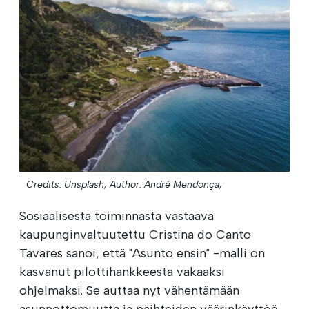
Credits: Unsplash;
Author: André Mendonça;
Sosiaalisesta toiminnasta vastaava
kaupunginvaltuutettu Cristina do Canto
Tavares sanoi, että "Asunto ensin" -malli on
kasvanut pilottihankkeesta vakaaksi
ohjelmaksi. Se auttaa nyt vähentämään
asunnottomuutta ja päihteiden väärinkäyttöä.