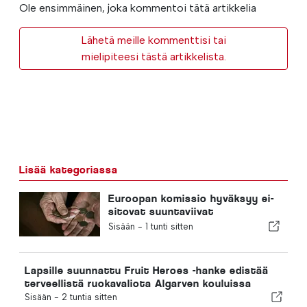
Ole ensimmäinen, joka kommentoi tätä artikkelia
Lähetä meille kommenttisi tai
mielipiteesi tästä artikkelista.
Lisää kategoriassa
Euroopan komissio hyväksyy ei-
sitovat suuntaviivat
täydentävästä
Sisään -
1 tunti sitten
eläkesäästämisestä
Lapsille suunnattu Fruit Heroes -hanke edistää
terveellistä ruokavaliota Algarven kouluissa
Sisään -
2 tuntia sitten