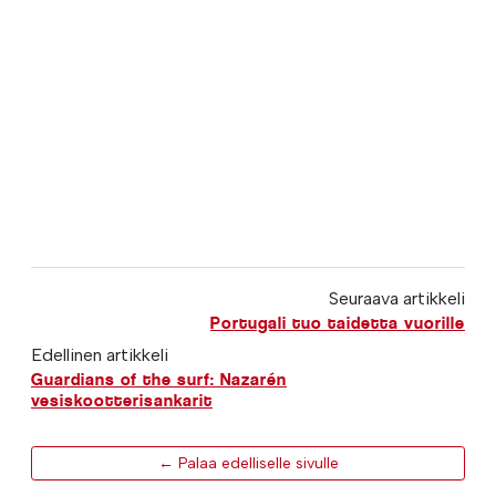
Seuraava artikkeli
Portugali tuo taidetta vuorille
Edellinen artikkeli
Guardians of the surf: Nazarén
vesiskootterisankarit
← Palaa edelliselle sivulle