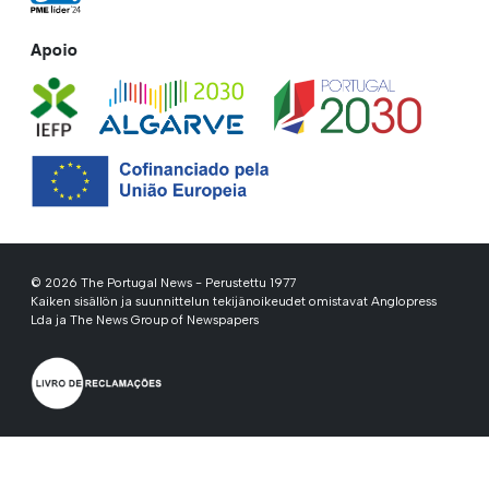
Apoio
© 2026 The Portugal News - Perustettu 1977
Kaiken sisällön ja suunnittelun tekijänoikeudet omistavat Anglopress
Lda ja The News Group of Newspapers