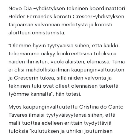
Novo Dia -yhdistyksen tekninen koordinaattori
Hélder Fernandes korosti Crescer-yhdistyksen
tarjoaman valvonnan merkitystä ja korosti
aloitteen onnistumista.
"Olemme hyvin tyytyväisiä siihen, että kaikki
tekemämme näkyy konkreettisina tuloksina
näiden ihmisten, vuokralaisten, elämässä. Tämä
ei olisi mahdollista ilman kaupunginvaltuuston
ja Crescerin tukea, sillä niiden valvonta ja
tekninen tuki ovat olleet olennaisen tärkeitä
työmme kannalta", hän totesi.
Myös kaupunginvaltuutettu Cristina do Canto
Tavares ilmaisi tyytyväisyytensä siihen, että
malli tuottaa edelleen erittäin tyydyttäviä
tuloksia "kulutuksen ja uhriksi joutumisen