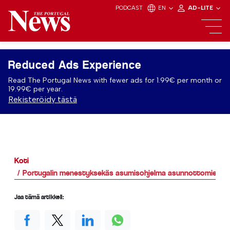
PODCAST
EN
AD-LITE
Reduced Ads Experience
Read The Portugal News with fewer ads for 1.99€ per month or
19.99€ per year.
Rekisteröidy tästä
Koti
Portugalin menestyksekäs asumisohjelma asunnottomien tu
Jaa tämä artikkeli: