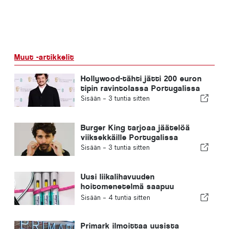
Muut -artikkelit
Hollywood-tähti jätti 200 euron
tipin ravintolassa Portugalissa
Sisään -
3 tuntia sitten
Burger King tarjoaa jäätelöä
viiksekkäille Portugalissa
Sisään -
3 tuntia sitten
Uusi liikalihavuuden
hoitomenetelmä saapuu
Portugaliin
Sisään -
4 tuntia sitten
Primark ilmoittaa uusista