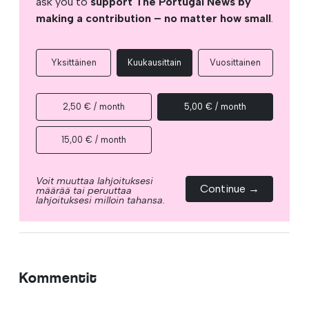
ask you to
support The Portugal News by
making a contribution – no matter how small
.
Yksittäinen
Kuukausittain
Vuosittainen
2,50 € / month
5,00 € / month
15,00 € / month
Voit muuttaa lahjoituksesi
Continue →
määrää tai peruuttaa
lahjoituksesi milloin tahansa.
Kommentit