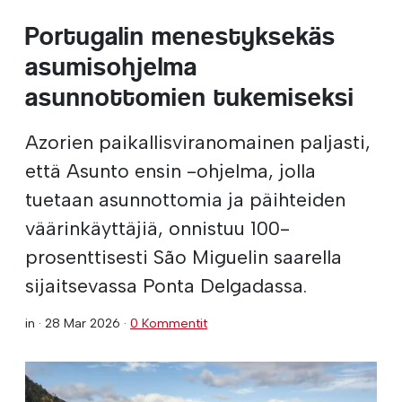
Portugalin menestyksekäs
asumisohjelma
asunnottomien tukemiseksi
Azorien paikallisviranomainen paljasti,
että Asunto ensin -ohjelma, jolla
tuetaan asunnottomia ja päihteiden
väärinkäyttäjiä, onnistuu 100-
prosenttisesti São Miguelin saarella
sijaitsevassa Ponta Delgadassa.
in ·
28 Mar 2026
·
0 Kommentit