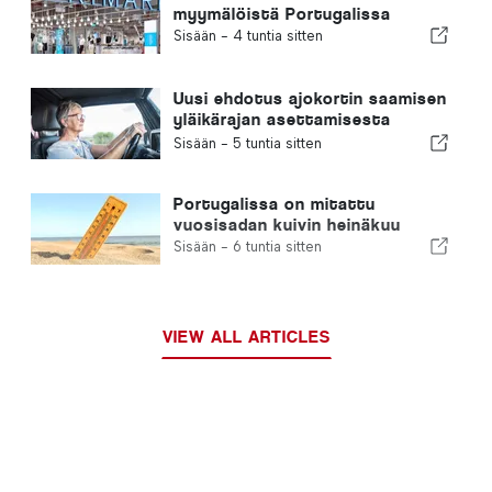
myymälöistä Portugalissa
Sisään -
4 tuntia sitten
Uusi ehdotus ajokortin saamisen
yläikärajan asettamisesta
Portugalissa
Sisään -
5 tuntia sitten
Portugalissa on mitattu
vuosisadan kuivin heinäkuu
Sisään -
6 tuntia sitten
VIEW ALL ARTICLES