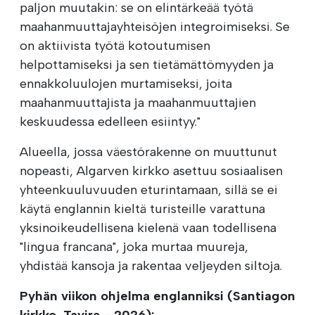
paljon muutakin: se on elintärkeää työtä
maahanmuuttajayhteisöjen integroimiseksi. Se
on aktiivista työtä kotoutumisen
helpottamiseksi ja sen tietämättömyyden ja
ennakkoluulojen murtamiseksi, joita
maahanmuuttajista ja maahanmuuttajien
keskuudessa edelleen esiintyy."
Alueella, jossa väestörakenne on muuttunut
nopeasti, Algarven kirkko asettuu sosiaalisen
yhteenkuuluvuuden eturintamaan, sillä se ei
käytä englannin kieltä turisteille varattuna
yksinoikeudellisena kielenä vaan todellisena
"lingua francana", joka murtaa muureja,
yhdistää kansoja ja rakentaa veljeyden siltoja.
Pyhän viikon ohjelma englanniksi (Santiagon
kirkko, Tavira - 2026):