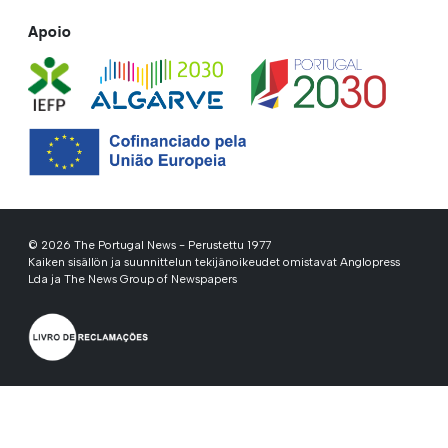
Apoio
© 2026 The Portugal News - Perustettu 1977
Kaiken sisällön ja suunnittelun tekijänoikeudet omistavat Anglopress
Lda ja The News Group of Newspapers