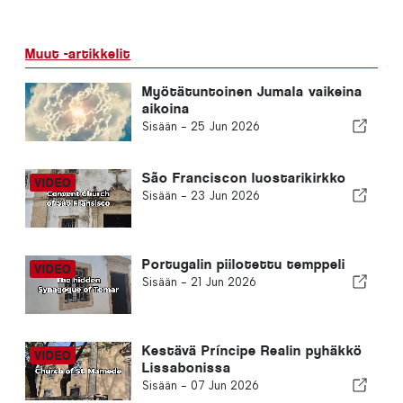
Muut -artikkelit
Myötätuntoinen Jumala vaikeina
aikoina
Sisään -
25 Jun 2026
São Franciscon luostarikirkko
Sisään -
23 Jun 2026
Portugalin piilotettu temppeli
Sisään -
21 Jun 2026
Kestävä Príncipe Realin pyhäkkö
Lissabonissa
Sisään -
07 Jun 2026