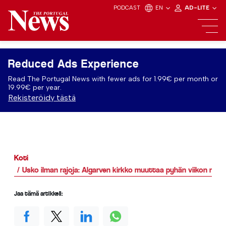
PODCAST
EN
AD-LITE
Reduced Ads Experience
Read The Portugal News with fewer ads for 1.99€ per month or
19.99€ per year.
Rekisteröidy tästä
Koti
Usko ilman rajoja: Algarven kirkko muuttaa pyhän viikon moni
Jaa tämä artikkeli: