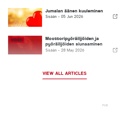
Jumalan äänen kuuleminen
Sisään -
05 Jun 2026
Moottoripyöräilijöiden ja
pyöräilijöiden siunaaminen
kokoaa satoja yhteen Peninan
Sisään -
28 May 2026
kirkossa
VIEW ALL ARTICLES