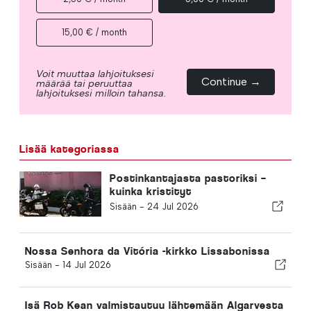
15,00 € / month
Voit muuttaa lahjoituksesi
Continue →
määrää tai peruuttaa
lahjoituksesi milloin tahansa.
Lisää kategoriassa
Postinkantajasta pastoriksi –
kuinka kristityt
moottoripyöräilijät muuttivat
Sisään -
24 Jul 2026
Davidin elämän
Nossa Senhora da Vitória -kirkko Lissabonissa
Sisään -
14 Jul 2026
Isä Rob Kean valmistautuu lähtemään Algarvesta