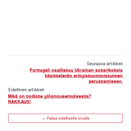
Seuraava artikkeli
Portugali osallistuu Ukrainan sotarikoksia
käsittelevän erityistuomioistuimen
perustamiseen.
Edellinen artikkeli
Mikä on todiste ylösnousemuksesta?
RAKKAUS!
← Palaa edelliselle sivulle