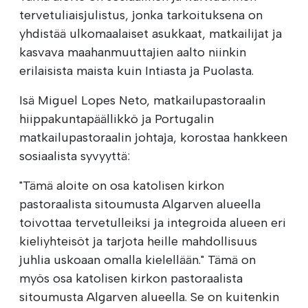
tervetuliaisjulistus, jonka tarkoituksena on
yhdistää ulkomaalaiset asukkaat, matkailijat ja
kasvava maahanmuuttajien aalto niinkin
erilaisista maista kuin Intiasta ja Puolasta.
Isä Miguel Lopes Neto, matkailupastoraalin
hiippakuntapäällikkö ja Portugalin
matkailupastoraalin johtaja, korostaa hankkeen
sosiaalista syvyyttä:
"Tämä aloite on osa katolisen kirkon
pastoraalista sitoumusta Algarven alueella
toivottaa tervetulleiksi ja integroida alueen eri
kieliyhteisöt ja tarjota heille mahdollisuus
juhlia uskoaan omalla kielellään." Tämä on
myös osa katolisen kirkon pastoraalista
sitoumusta Algarven alueella. Se on kuitenkin