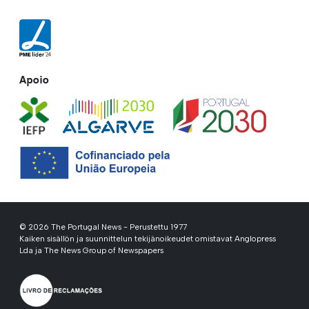
Apoio
© 2026 The Portugal News - Perustettu 1977
Kaiken sisällön ja suunnittelun tekijänoikeudet omistavat Anglopress
Lda ja The News Group of Newspapers