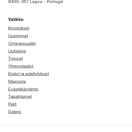
8400-357 Lagoa - Portugal
Valikko
Ilmoitukset
Uusimmat
Ominaisuudet
Uutiskirje
Työurat
Yhteystiedot
Ehdot ja edellytykset
Mainosta
Evästekäytäntö
Tapahtumat
Pelit
Dating