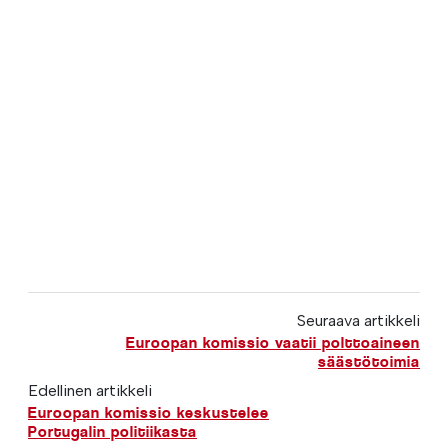
Seuraava artikkeli
Euroopan komissio vaatii polttoaineen
säästötoimia
Edellinen artikkeli
Euroopan komissio keskustelee
Portugalin politiikasta