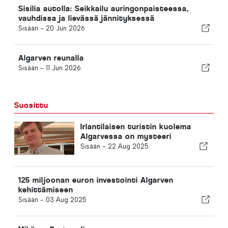
Sisilia autolla: Seikkailu auringonpaisteessa,
vauhdissa ja lievässä jännityksessä
Sisään -
20 Jun 2026
Algarven reunalla
Sisään -
11 Jun 2026
Suosittu
Irlantilaisen turistin kuolema
Algarvessa on mysteeri
Sisään -
22 Aug 2025
125 miljoonan euron investointi Algarven
kehittämiseen
Sisään -
03 Aug 2025