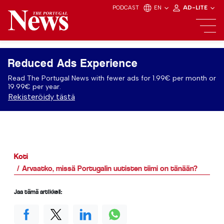
PODCAST
EN
AD-LITE
Reduced Ads Experience
Read The Portugal News with fewer ads for 1.99€ per month or
19.99€ per year.
Rekisteröidy tästä
Koti
Arvaatko, missä Portugalin uutisten tiimi on tänään?
Jaa tämä artikkeli: