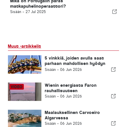
Mikä on Portugalin paras
matkapuhelinoperaattori?
Sisään -
27 Jul 2025
Muut -artikkelit
5 vinkkiä, joiden avulla saat
parhaan mahdollisen hyödyn
Warner Bros. Park Madridin
Sisään -
06 Jun 2026
kokemuksesta
Wienin energiasta Faron
rauhallisuuteen
Sisään -
06 Jun 2026
Maalauksellinen Carvoeiro
Algarvessa
Sisään -
06 Jun 2026