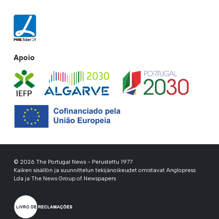
Apoio
© 2026 The Portugal News - Perustettu 1977
Kaiken sisällön ja suunnittelun tekijänoikeudet omistavat Anglopress
Lda ja The News Group of Newspapers