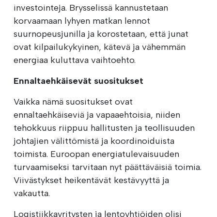
investointeja. Brysselissä kannustetaan
korvaamaan lyhyen matkan lennot
suurnopeusjunilla ja korostetaan, että junat
ovat kilpailukykyinen, kätevä ja vähemmän
energiaa kuluttava vaihtoehto.
Ennaltaehkäisevät suositukset
Vaikka nämä suositukset ovat
ennaltaehkäiseviä ja vapaaehtoisia, niiden
tehokkuus riippuu hallitusten ja teollisuuden
johtajien välittömistä ja koordinoiduista
toimista. Euroopan energiatulevaisuuden
turvaamiseksi tarvitaan nyt päättäväisiä toimia.
Viivästykset heikentävät kestävyyttä ja
vakautta.
Logistiikkayritysten ja lentoyhtiöiden olisi