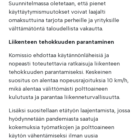
Suunnitelmassa oletetaan, että pienet
käyttäytymismuutokset voivat laajalti
omaksuttuina tarjota perheille ja yrityksille
välttämätöntä taloudellista vakautta.
Liikenteen tehokkuuden parantaminen
Komissio ehdottaa käytännönläheisiä ja
nopeasti toteutettavia ratkaisuja liikenteen
tehokkuuden parantamiseksi. Keskeinen
suositus on alentaa nopeusrajoituksia 10 km/h,
mikä alentaa välittömästi polttoaineen
kulutusta ja parantaa liikenneturvallisuutta.
Lisäksi suositellaan etätyön laajentamista, jossa
hyödynnetään pandemiasta saatuja
kokemuksia työmatkojen ja polttoaineen
käytön vähentämiseksi ilman uusia