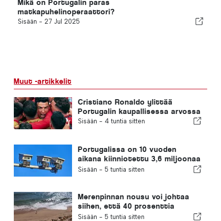
Mikä on Portugalin paras
matkapuhelinoperaattori?
Sisään -
27 Jul 2025
Muut -artikkelit
Cristiano Ronaldo ylittää
Portugalin kaupallisessa arvossa
Sisään -
4 tuntia sitten
Portugalissa on 10 vuoden
aikana kiinniotettu 3,6 miljoonaa
ylinopeutta ajanutta kuljettajaa
Sisään -
5 tuntia sitten
Merenpinnan nousu voi johtaa
siihen, että 40 prosenttia
Portugalin rannoista katoaa
Sisään -
5 tuntia sitten