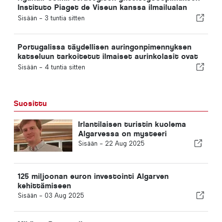
Instituto Piaget de Viseun kanssa ilmailualan
koulutuksen järjestämiseksi Portugalissa
Sisään -
3 tuntia sitten
Portugalissa täydellisen auringonpimennyksen
katseluun tarkoitetut ilmaiset aurinkolasit ovat
loppuneet
Sisään -
4 tuntia sitten
Suosittu
Irlantilaisen turistin kuolema
Algarvessa on mysteeri
Sisään -
22 Aug 2025
125 miljoonan euron investointi Algarven
kehittämiseen
Sisään -
03 Aug 2025