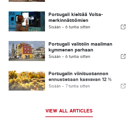
Portugali kieltää Volta-
merkinnättömien
kertakäyttöisten
Sisään -
6 tuntia sitten
juomapakkauksien myynnin
Portugali valittiin maailman
kymmenen parhaan
ulkomaalaisten asuinmaan
Sisään -
6 tuntia sitten
joukkoon
Portugalin viinituotannon
ennustetaan kasvavan 12 %
tämän sadon aikana
Sisään -
7 tuntia sitten
VIEW ALL ARTICLES