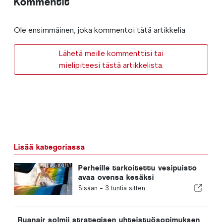
Kommentit
Ole ensimmäinen, joka kommentoi tätä artikkelia
Lähetä meille kommenttisi tai
mielipiteesi tästä artikkelista.
Lisää kategoriassa
Perheille tarkoitettu vesipuisto
avaa ovensa kesäksi
Portugalissa, ja liput maksavat 2
Sisään -
3 tuntia sitten
euroa
Ryanair solmii strategisen yhteistyösopimuksen