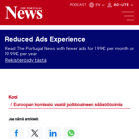
PODCAST
EN
AD-LITE
Reduced Ads Experience
Read The Portugal News with fewer ads for 1.99€ per month or
19.99€ per year.
Rekisteröidy tästä
Koti
Euroopan komissio vaatii polttoaineen säästötoimia
Jaa tämä artikkeli: