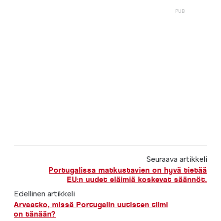
Seuraava artikkeli
Portugalissa matkustavien on hyvä tietää
EU:n uudet eläimiä koskevat säännöt.
Edellinen artikkeli
Arvaatko, missä Portugalin uutisten tiimi
on tänään?