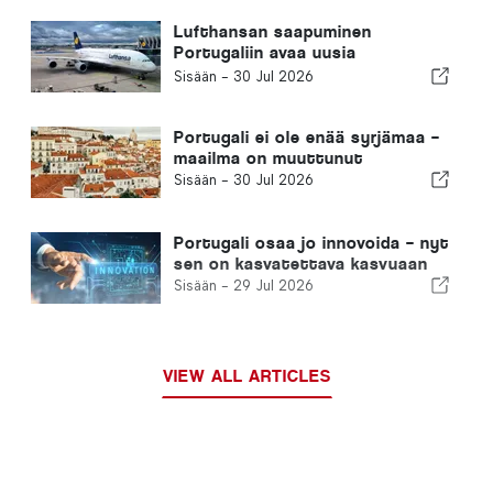
Lufthansan saapuminen
Portugaliin avaa uusia
mahdollisuuksia
Sisään -
30 Jul 2026
Portugali ei ole enää syrjämaa –
maailma on muuttunut
Sisään -
30 Jul 2026
Portugali osaa jo innovoida – nyt
sen on kasvatettava kasvuaan
Sisään -
29 Jul 2026
VIEW ALL ARTICLES