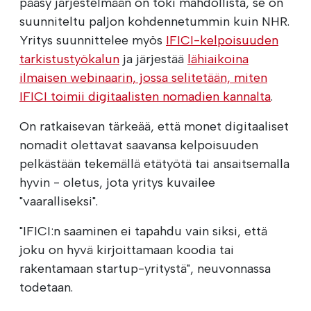
pääsy järjestelmään on toki mahdollista, se on
suunniteltu paljon kohdennetummin kuin NHR.
Yritys suunnittelee myös
IFICI-kelpoisuuden
tarkistustyökalun
ja järjestää
lähiaikoina
ilmaisen webinaarin, jossa selitetään, miten
IFICI toimii digitaalisten nomadien kannalta
.
On ratkaisevan tärkeää, että monet digitaaliset
nomadit olettavat saavansa kelpoisuuden
pelkästään tekemällä etätyötä tai ansaitsemalla
hyvin - oletus, jota yritys kuvailee
"vaaralliseksi".
"IFICI:n saaminen ei tapahdu vain siksi, että
joku on hyvä kirjoittamaan koodia tai
rakentamaan startup-yritystä", neuvonnassa
todetaan.