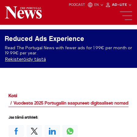
PODCAST
EN
AD-LITE
Reduced Ads Experience
Read The Portugal News with fewer ads for 1.99€ per month or
19.99€ per year.
Rekisteröidy tästä
Koti
Vuodesta 2025 Portugaliin saapuneet digitaaliset nomadit käv
Jaa tämä artikkeli: