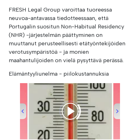
FRESH Legal Group varoittaa tuoreessa
neuvoa-antavassa tiedotteessaan, että
Portugalin suositun Non-Habitual Residency
(NHR) -järjestelmän päättyminen on
muuttanut perusteellisesti etätyöntekijöiden
verotusympäristöä - ja monien
maahantulijoiden on vielä pysyttävä perässä.
Elämäntyyliunelma - piilokustannuksia
00:00
/
00:37