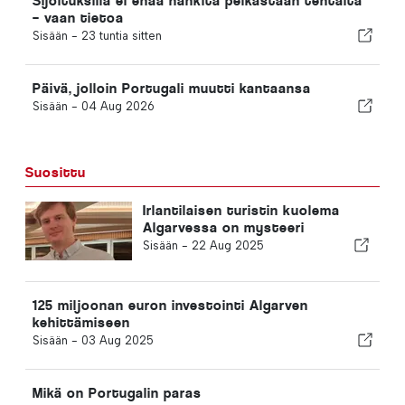
Sijoituksilla ei enää hankita pelkästään tehtaita
– vaan tietoa
Sisään -
23 tuntia sitten
Päivä, jolloin Portugali muutti kantaansa
Sisään -
04 Aug 2026
Suosittu
Irlantilaisen turistin kuolema
Algarvessa on mysteeri
Sisään -
22 Aug 2025
125 miljoonan euron investointi Algarven
kehittämiseen
Sisään -
03 Aug 2025
Mikä on Portugalin paras