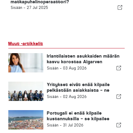
matkapuhelinoperaattori?
Sisään -
27 Jul 2025
Muut -artikkelit
Irlantilaisten asukkaiden määrän
kasvu korostaa Algarven
muuttumista ympärivuotiseksi
Sisään -
03 Aug 2026
asuinpaikaksi
Yritykset eivät enää kilpaile
pelkästään asiakkaista – ne
kilpailevat osaavasta
Sisään -
02 Aug 2026
työvoimasta
Portugali ei enää kilpaile
kustannuksilla – se kilpailee
ekosysteemeillä
Sisään -
31 Jul 2026