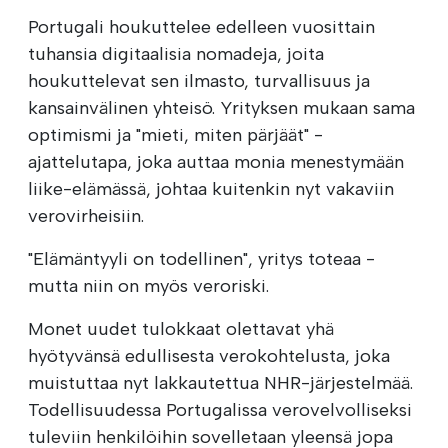
Portugali houkuttelee edelleen vuosittain
tuhansia digitaalisia nomadeja, joita
houkuttelevat sen ilmasto, turvallisuus ja
kansainvälinen yhteisö. Yrityksen mukaan sama
optimismi ja "mieti, miten pärjäät" -
ajattelutapa, joka auttaa monia menestymään
liike-elämässä, johtaa kuitenkin nyt vakaviin
verovirheisiin.
"Elämäntyyli on todellinen", yritys toteaa -
mutta niin on myös veroriski.
Monet uudet tulokkaat olettavat yhä
hyötyvänsä edullisesta verokohtelusta, joka
muistuttaa nyt lakkautettua NHR-järjestelmää.
Todellisuudessa Portugalissa verovelvolliseksi
tuleviin henkilöihin sovelletaan yleensä jopa