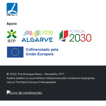
Apoio
© 2026 The Portugal News - Perustettu 1977
Kaiken sisällön ja suunnittelun tekijänoikeudet omistavat Anglopress
Lda ja The News Group of Newspapers