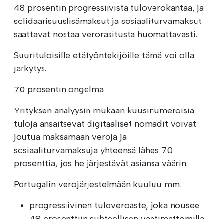
48 prosentin progressiivista tuloverokantaa, ja
solidaarisuuslisämaksut ja sosiaaliturvamaksut
saattavat nostaa verorasitusta huomattavasti.
Suurituloisille etätyöntekijöille tämä voi olla
järkytys.
70 prosentin ongelma
Yrityksen analyysin mukaan kuusinumeroisia
tuloja ansaitsevat digitaaliset nomadit voivat
joutua maksamaan veroja ja
sosiaaliturvamaksuja yhteensä lähes 70
prosenttia, jos he järjestävät asiansa väärin.
Portugalin verojärjestelmään kuuluu mm:
progressiivinen tuloveroaste, joka nousee
48 prosenttiin suhteellisen vaatimattomilla