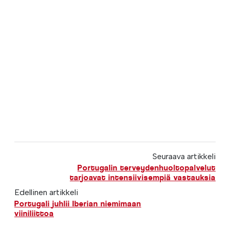
Seuraava artikkeli
Portugalin terveydenhuoltopalvelut
tarjoavat intensiivisempiä vastauksia
Edellinen artikkeli
Portugali juhlii Iberian niemimaan
viiniliittoa