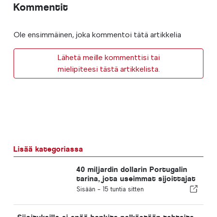
Kommentit
Ole ensimmäinen, joka kommentoi tätä artikkelia
Lähetä meille kommenttisi tai
mielipiteesi tästä artikkelista.
Lisää kategoriassa
40 miljardin dollarin Portugalin
tarina, jota useimmat sijoittajat
eivät huomaa
Sisään -
15 tuntia sitten