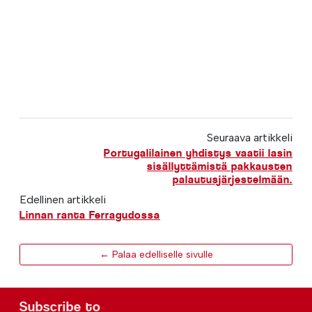
Seuraava artikkeli
Portugalilainen yhdistys vaatii lasin
sisällyttämistä pakkausten
palautusjärjestelmään.
Edellinen artikkeli
Linnan ranta Ferragudossa
← Palaa edelliselle sivulle
Subscribe to