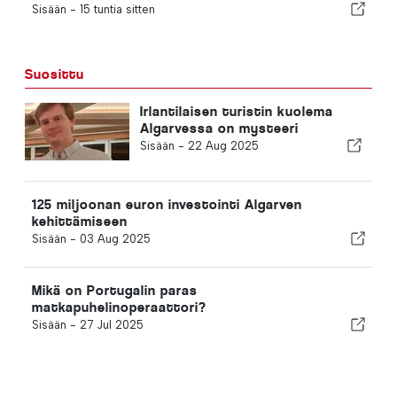
Sisään -
15 tuntia sitten
Suosittu
Irlantilaisen turistin kuolema
Algarvessa on mysteeri
Sisään -
22 Aug 2025
125 miljoonan euron investointi Algarven
kehittämiseen
Sisään -
03 Aug 2025
Mikä on Portugalin paras
matkapuhelinoperaattori?
Sisään -
27 Jul 2025