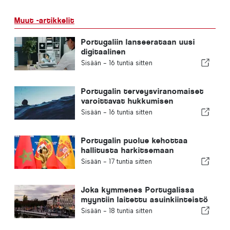
Muut -artikkelit
Portugaliin lanseerataan uusi
digitaalinen
terveydenhuoltoalusta
Sisään -
16 tuntia sitten
Portugalin terveysviranomaiset
varoittavat hukkumisen
vaaroista
Sisään -
16 tuntia sitten
Portugalin puolue kehottaa
hallitusta harkitsemaan
uudelleen Marokon valintaa
Sisään -
17 tuntia sitten
vuoden 2030 jalkapallon MM-
kisojen isäntämaaksi Ceutan
kriisin vuoksi
Joka kymmenes Portugalissa
myyntiin laitettu asuinkiinteistö
myydään alle viikossa
Sisään -
18 tuntia sitten