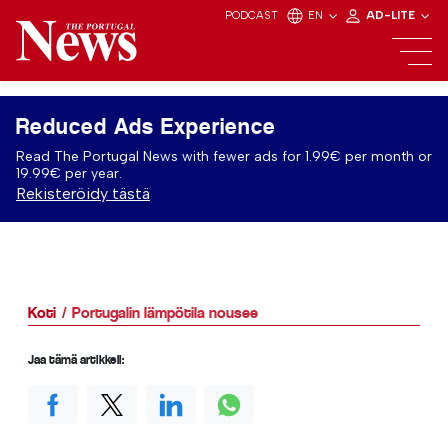
PODCAST
EN
AD-LITE
Reduced Ads Experience
Read The Portugal News with fewer ads for 1.99€ per month or
19.99€ per year.
Rekisteröidy tästä
Koti
Portugalin lämpötila nousee
Jaa tämä artikkeli: