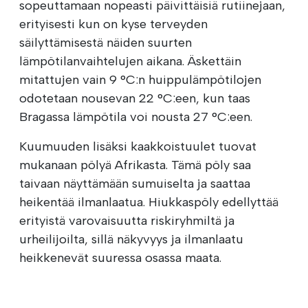
sopeuttamaan nopeasti päivittäisiä rutiinejaan,
erityisesti kun on kyse terveyden
säilyttämisestä näiden suurten
lämpötilanvaihtelujen aikana. Äskettäin
mitattujen vain 9 °C:n huippulämpötilojen
odotetaan nousevan 22 °C:een, kun taas
Bragassa lämpötila voi nousta 27 °C:een.
Kuumuuden lisäksi kaakkoistuulet tuovat
mukanaan pölyä Afrikasta. Tämä pöly saa
taivaan näyttämään sumuiselta ja saattaa
heikentää ilmanlaatua. Hiukkaspöly edellyttää
erityistä varovaisuutta riskiryhmiltä ja
urheilijoilta, sillä näkyvyys ja ilmanlaatu
heikkenevät suuressa osassa maata.