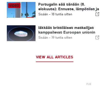
Portugalin sää tänään (6.
elokuuta): Ennuste, lämpötilat ja
mitä odottaa
Sisään -
18 tuntia sitten
Iäkkäät brittiläiset matkailijat
kamppailevat Euroopan unionin
uusien sormenjälkitarkastusten
Sisään -
19 tuntia sitten
kanssa
VIEW ALL ARTICLES