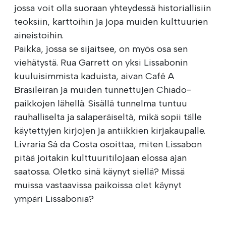
jossa voit olla suoraan yhteydessä historiallisiin
teoksiin, karttoihin ja jopa muiden kulttuurien
aineistoihin.
Paikka, jossa se sijaitsee, on myös osa sen
viehätystä. Rua Garrett on yksi Lissabonin
kuuluisimmista kaduista, aivan Café A
Brasileiran ja muiden tunnettujen Chiado-
paikkojen lähellä. Sisällä tunnelma tuntuu
rauhalliselta ja salaperäiseltä, mikä sopii tälle
käytettyjen kirjojen ja antiikkien kirjakaupalle.
Livraria Sá da Costa osoittaa, miten Lissabon
pitää joitakin kulttuuritilojaan elossa ajan
saatossa. Oletko sinä käynyt siellä? Missä
muissa vastaavissa paikoissa olet käynyt
ympäri Lissabonia?