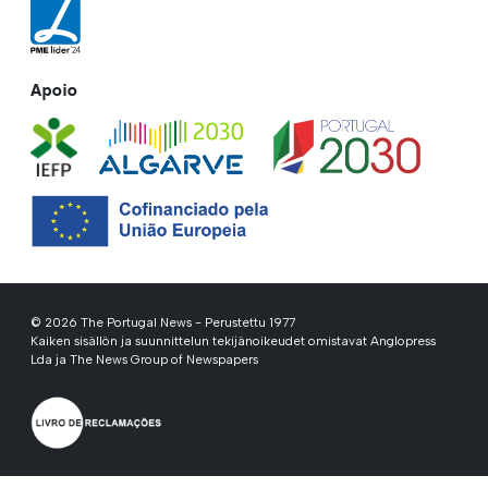
Apoio
© 2026 The Portugal News - Perustettu 1977
Kaiken sisällön ja suunnittelun tekijänoikeudet omistavat Anglopress
Lda ja The News Group of Newspapers