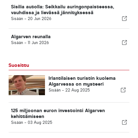
Sisilia autolla: Seikkailu auringonpaisteessa,
vauhdissa ja lievässä jännityksessä
Sisään -
20 Jun 2026
Algarven reunalla
Sisään -
11 Jun 2026
Suosittu
Irlantilaisen turistin kuolema
Algarvessa on mysteeri
Sisään -
22 Aug 2025
125 miljoonan euron investointi Algarven
kehittämiseen
Sisään -
03 Aug 2025