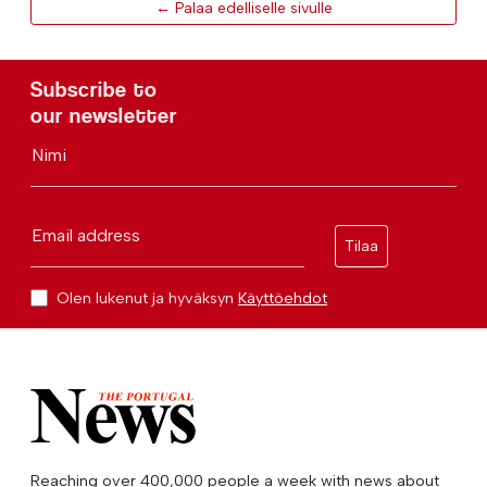
← Palaa edelliselle sivulle
Subscribe to
our newsletter
Nimi
Email address
Tilaa
Olen lukenut ja hyväksyn
Käyttöehdot
Reaching over 400,000 people a week with news about