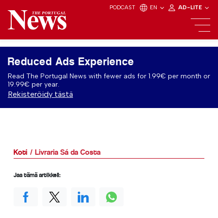
PODCAST
EN
AD-LITE
Reduced Ads Experience
Read The Portugal News with fewer ads for 1.99€ per month or
19.99€ per year.
Rekisteröidy tästä
Koti
Livraria Sá da Costa
Jaa tämä artikkeli: