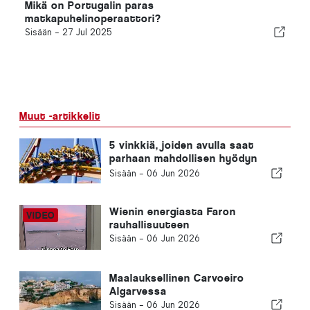
Mikä on Portugalin paras
matkapuhelinoperaattori?
Sisään -
27 Jul 2025
Muut -artikkelit
5 vinkkiä, joiden avulla saat
parhaan mahdollisen hyödyn
Warner Bros. Park Madridin
Sisään -
06 Jun 2026
kokemuksesta
Wienin energiasta Faron
rauhallisuuteen
Sisään -
06 Jun 2026
Maalauksellinen Carvoeiro
Algarvessa
Sisään -
06 Jun 2026