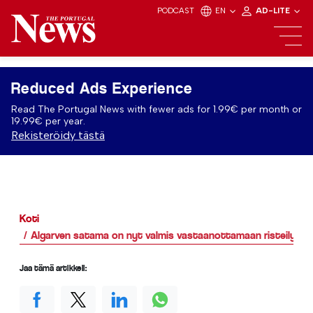
PODCAST
EN
AD-LITE
Reduced Ads Experience
Read The Portugal News with fewer ads for 1.99€ per month or
19.99€ per year.
Rekisteröidy tästä
Koti
Algarven satama on nyt valmis vastaanottamaan risteilyaluk
Jaa tämä artikkeli: