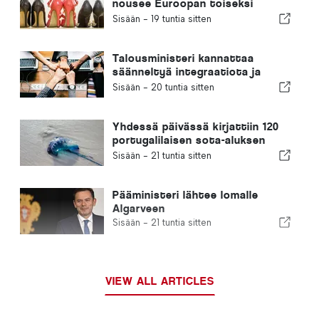
nousee Euroopan toiseksi
suurimmaksi jalkineiden
Sisään -
19 tuntia sitten
valmistajaksi
Talousministeri kannattaa
säänneltyä integraatiota ja
takaa maahanmuuttajille
Sisään -
20 tuntia sitten
nopeutetun menettelyn
Yhdessä päivässä kirjattiin 120
portugalilaisen sota-aluksen
pistoa
Sisään -
21 tuntia sitten
Pääministeri lähtee lomalle
Algarveen
Sisään -
21 tuntia sitten
VIEW ALL ARTICLES