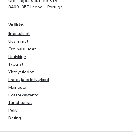
Urb. Lagoa Sol, Lote 3 r/c
8400-357 Lagoa - Portugal
Valikko
Ilmoitukset
Uusimmat
Ominaisuudet
Uutiskirje
Työurat
Yhteystiedot
Ehdot ja edellytykset
Mainosta
Evästekäytäntö
Tapahtumat
Pelit
Dating