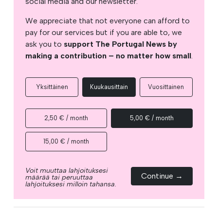
social media and our newsletter.
We appreciate that not everyone can afford to
pay for our services but if you are able to, we
ask you to
support The Portugal News by
making a contribution – no matter how small
.
Yksittäinen
Kuukausittain
Vuosittainen
2,50 € / month
5,00 € / month
15,00 € / month
Voit muuttaa lahjoituksesi
Continue →
määrää tai peruuttaa
lahjoituksesi milloin tahansa.