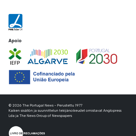
Apoio
© 2026 The Portugal News - Perustettu 1977
Kaiken sisällön ja suunnittelun tekijänoikeudet omistavat Anglopress
Lda ja The News Group of Newspapers