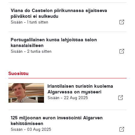
Viana do Castelon piirikunnassa sijaitseva
päiväkoti ei sulkeudu
Sisään -
1 tunti sitten
Portugalilainen kunta lahjoittaa talon
kansalaisilleen
Sisään -
2 tuntia sitten
Suosittu
Irlantilaisen turistin kuolema
Algarvessa on mysteeri
Sisään -
22 Aug 2025
125 miljoonan euron investointi Algarven
kehittämiseen
Sisään -
03 Aug 2025