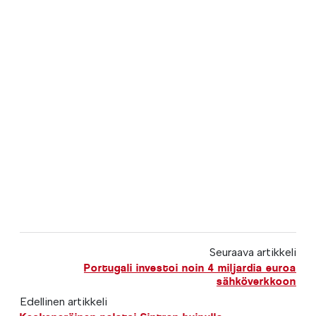
Seuraava artikkeli
Portugali investoi noin 4 miljardia euroa
sähköverkkoon
Edellinen artikkeli