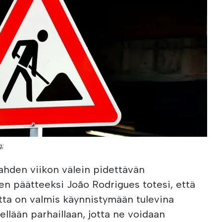
g;
kahden viikon välein pidettävän
 päätteeksi João Rodrigues totesi, että
etta on valmis käynnistymään tulevina
tellään parhaillaan, jotta ne voidaan