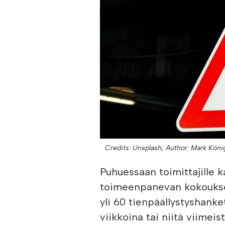
Credits: Unsplash;
Author: Mark Köni
Puhuessaan toimittajille 
toimeenpanevan kokouksen
yli 60 tienpäällystyshank
viikkoina tai niitä viimeis