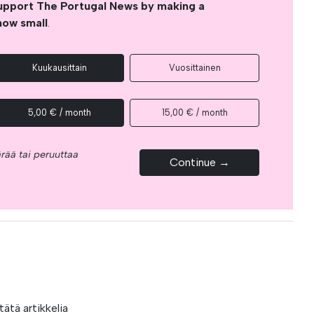
upport The Portugal News by making a
how small
.
Kuukausittain
Vuosittainen
5,00 € / month
15,00 € / month
rää tai peruuttaa
Continue →
ätä artikkelia