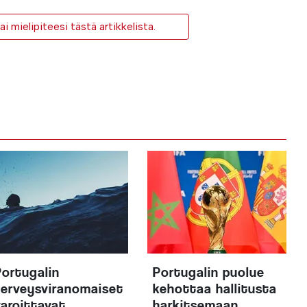
i mielipiteesi tästä artikkelista.
Portugalin
Portugalin puolue
terveysviranomaiset
kehottaa hallitusta
varoittavat
harkitsemaan