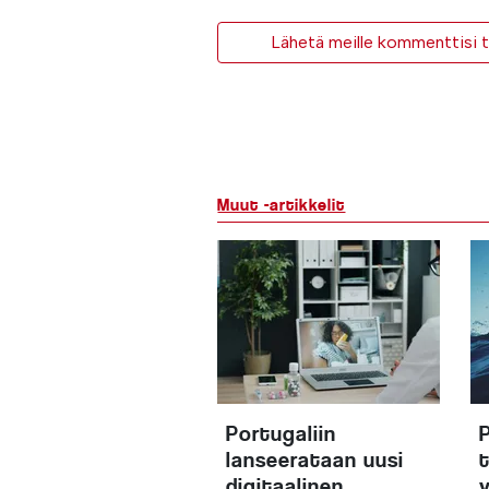
Lähetä meille kommenttisi ta
Muut -artikkelit
Portugaliin
lanseerataan uusi
digitaalinen