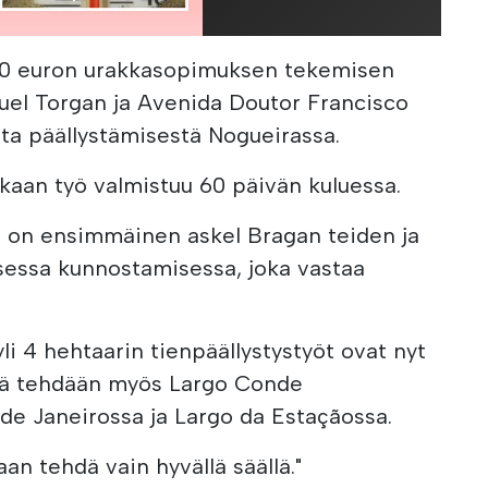
000 euron urakkasopimuksen tekemisen
guel Torgan ja Avenida Doutor Francisco
ta päällystämisestä Nogueirassa.
kaan työ valmistuu 60 päivän kuluessa.
ö on ensimmäinen askel Bragan teiden ja
isessa kunnostamisessa, joka vastaa
yli 4 hehtaarin tienpäällystystyöt ovat nyt
itä tehdään myös Largo Conde
de Janeirossa ja Largo da Estaçãossa.
daan tehdä vain hyvällä säällä."