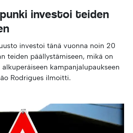
punki investoi teiden
en
usto investoi tänä vuonna noin 20
n teiden päällystämiseen, mikä on
ä alkuperäiseen kampanjalupaukseen
ão Rodrigues ilmoitti.