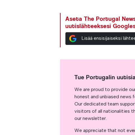
Aseta The Portugal News 
uutislähteeksesi Google
Lisää ensisijaiseksi läh
Tue Portugalin uutisi
We are proud to provide ou
honest and unbiased news for
Our dedicated team support
visitors of all nationalitie
our newsletter.
We appreciate that not ever