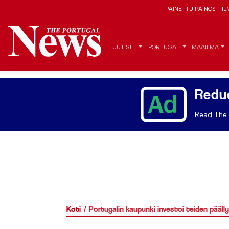
PAINETTU PAINOS
IL
UUTISET
PORTUGALI
MAAILMA
Redu
Read The 
Koti
Portugalin kaupunki investoi teiden pääl