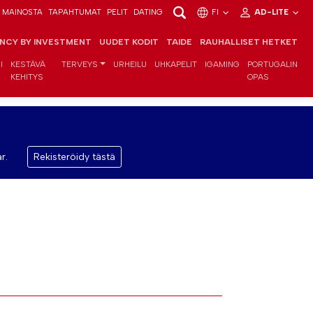
MAINOSTA
TAPAHTUMAT
PELIT
DATING
FI
AD-LITE
ENCY BY INVESTMENT
UUDET KODIT
TAIDE
RAUHALLISET HETKET
I
KESTÄVÄ
TERVEYS
URHEILU
UHKAPELIT
IGAMING
PORTUGALIN
KEHITYS
OPAS
r.
Rekisteröidy tästä