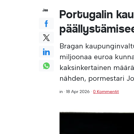
Portugalin kau
Jaa
päällystämise
Bragan kaupunginvaltu
miljoonaa euroa kunna
kaksinkertainen määr
nähden, pormestari Jo
in ·
18 Apr 2026
·
0 Kommentit