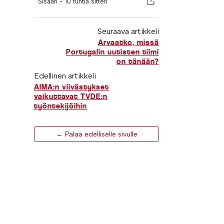
Sisään -
10 tuntia sitten
Seuraava artikkeli
Arvaatko, missä
Portugalin uutisten tiimi
on tänään?
Edellinen artikkeli
AIMA:n viivästykset
vaikuttavat TVDE:n
työntekijöihin
← Palaa edelliselle sivulle