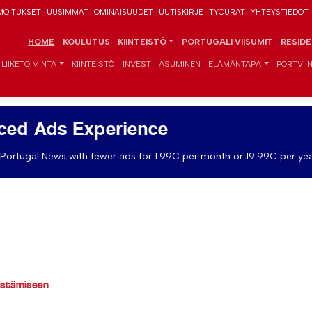
MOITUKSET
UUSIMMAT
OMINAISUUDET
UUTISKIRJE
TYÖURAT
YHTEYSTIEDOT
HOME
KOULUTUS
KIINTEISTÖ
PORTUGALI VIISUMIT
RESID
LIIKETOIMINTA
KIINTEISTÖ
INVEST
ASUMINEN
ELÄMÄNTAPA
PORTVIIN
ced Ads Experience
Portugal News with fewer ads for 1.99€ per month or 19.99€ per yea
lystämiseen