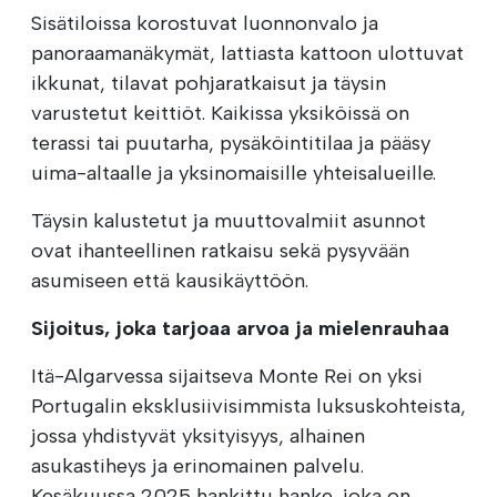
Sisätiloissa korostuvat luonnonvalo ja
panoraamanäkymät, lattiasta kattoon ulottuvat
ikkunat, tilavat pohjaratkaisut ja täysin
varustetut keittiöt. Kaikissa yksiköissä on
terassi tai puutarha, pysäköintitilaa ja pääsy
uima-altaalle ja yksinomaisille yhteisalueille.
Täysin kalustetut ja muuttovalmiit asunnot
ovat ihanteellinen ratkaisu sekä pysyvään
asumiseen että kausikäyttöön.
Sijoitus, joka tarjoaa arvoa ja mielenrauhaa
Itä-Algarvessa sijaitseva Monte Rei on yksi
Portugalin eksklusiivisimmista luksuskohteista,
jossa yhdistyvät yksityisyys, alhainen
asukastiheys ja erinomainen palvelu.
Kesäkuussa 2025 hankittu hanke, joka on