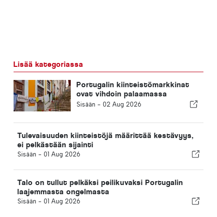
Lisää kategoriassa
Portugalin kiinteistömarkkinat
ovat vihdoin palaamassa
normaaliin tilaan
Sisään -
02 Aug 2026
Tulevaisuuden kiinteistöjä määrittää kestävyys,
ei pelkästään sijainti
Sisään -
01 Aug 2026
Talo on tullut pelkäksi peilikuvaksi Portugalin
laajemmasta ongelmasta
Sisään -
01 Aug 2026