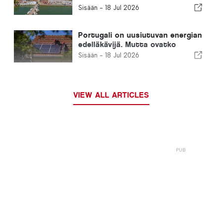
unohda!
Sisään -
18 Jul 2026
Portugali on uusiutuvan energian
edelläkävijä. Mutta ovatko
kotimme valmiita kuumuuteen?
Sisään -
18 Jul 2026
VIEW ALL ARTICLES