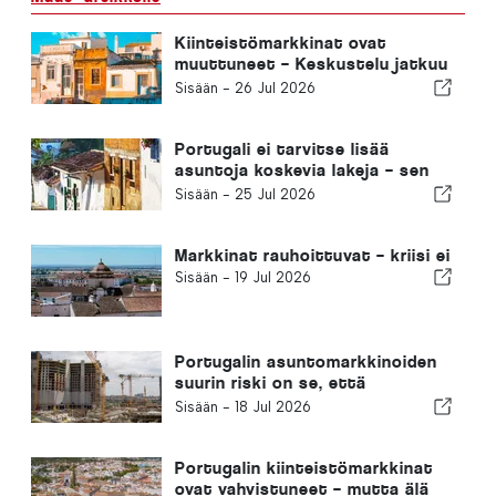
Kiinteistömarkkinat ovat
muuttuneet – Keskustelu jatkuu
menneisyydessä
Sisään -
26 Jul 2026
Portugali ei tarvitse lisää
asuntoja koskevia lakeja – sen
on ryhdyttävä toimeen!
Sisään -
25 Jul 2026
Markkinat rauhoittuvat – kriisi ei
Sisään -
19 Jul 2026
Portugalin asuntomarkkinoiden
suurin riski on se, että
rakentaminen jää edelleen
Sisään -
18 Jul 2026
tekemättä
Portugalin kiinteistömarkkinat
ovat vahvistuneet – mutta älä