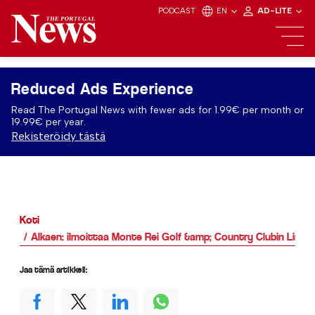
PODCAST
EN
AD-LITE
Reduced Ads Experience
Read The Portugal News with fewer ads for 1.99€ per month or
19.99€ per year.
Rekisteröidy tästä
Koti
Alkaen: ilmoittaa Monte Rei Golf &amp; Country Clubin Linke
Jaa tämä artikkeli: