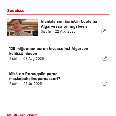
Suosittu
Irlantilaisen turistin kuolema
Algarvessa on mysteeri
Sisään -
22 Aug 2025
125 miljoonan euron investointi Algarven
kehittämiseen
Sisään -
03 Aug 2025
Mikä on Portugalin paras
matkapuhelinoperaattori?
Sisään -
27 Jul 2025
Muut -artikkelit