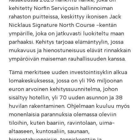
kehitetty Norfin Serviçosin hallinnoiman
rahaston puitteissa, keskittyy ikonisen Jack
Nicklaus Signature North Course -kentän
ympärille, joka on jatkuvasti luokiteltu maan
parhaaksi. Kehitys tarjoaa elämäntyylin, jossa
mukavuus ja hienostuneisuus elävät rinnakkain
ympäröivän maiseman rauhallisuuden kanssa.
Tämä merkitsee uuden investointisyklin alkua
lomakeskuksessa, jossa on yli 196 miljoonan
euron arvoinen kehityssuunnitelma, johon
sisältyy hotellin, yli 70 uuden asunnon ja 38
huvilan rakentaminen. Ohjelmaan kuuluu myös
monenlaisia parannuksia olemassa oleviin
tiloihin, kuten baariin, ravintolaan, uima-
altaaseen, kuntosaliin, saunaan,
hierontahuoneisiin, tenniskenttiin ja