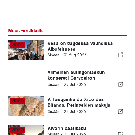
Muut -artikkelit
Kesä on täydessä vauhdissa
Albufeirassa
Sisään -
01 Aug 2026
Viimeinen auringonlaskun
konsertti Carvoeiron
rantakadulla
Sisään -
29 Jul 2026
A Tasquinha do Xico das
Bifanas: Perinteiden makuja
Armação de Pêran torilla
Sisään -
23 Jul 2026
Alvorin baarikatu
Sisään -
20 Jul 2026