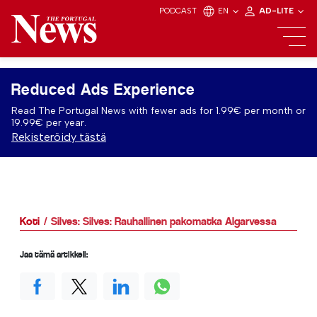
PODCAST
EN
AD-LITE
Reduced Ads Experience
Read The Portugal News with fewer ads for 1.99€ per month or
19.99€ per year.
Rekisteröidy tästä
Koti
Silves: Silves: Rauhallinen pakomatka Algarvessa
Jaa tämä artikkeli: