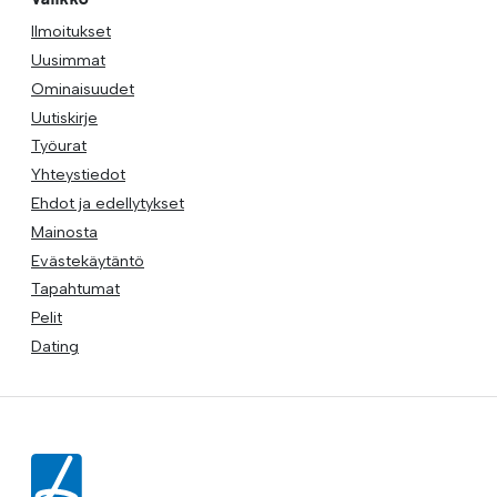
Ilmoitukset
Uusimmat
Ominaisuudet
Uutiskirje
Työurat
Yhteystiedot
Ehdot ja edellytykset
Mainosta
Evästekäytäntö
Tapahtumat
Pelit
Dating