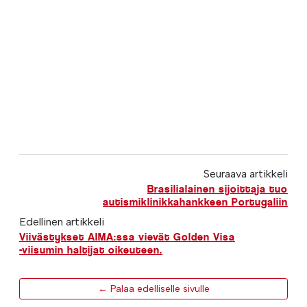
Seuraava artikkeli
Brasilialainen sijoittaja tuo
autismiklinikkahankkeen Portugaliin
Edellinen artikkeli
Viivästykset AIMA:ssa vievät Golden Visa
-viisumin haltijat oikeuteen.
← Palaa edelliselle sivulle