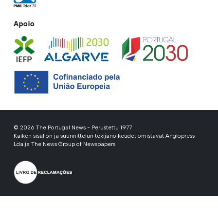
Apoio
© 2026 The Portugal News - Perustettu 1977
Kaiken sisällön ja suunnittelun tekijänoikeudet omistavat Anglopress
Lda ja The News Group of Newspapers