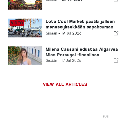
Lota Cool Market päätti jälleen
menestyksekkään tapahtuman
Portimãossa
Sisään -
19 Jul 2026
Milena Cassani edustaa Algarvea
Miss Portugal -finaalissa
Sisään -
17 Jul 2026
VIEW ALL ARTICLES