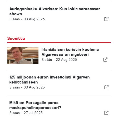
Auringonlasku Alvorissa: Kun lokit varastavat
shown
Sisään -
03 Aug 2026
Suosittu
Irlantilaisen turistin kuolema
Algarvessa on mysteeri
Sisään -
22 Aug 2025
125 miljoonan euron investointi Algarven
kehittämiseen
Sisään -
03 Aug 2025
Mikä on Portugalin paras
matkapuhelinoperaattori?
Sisään -
27 Jul 2025