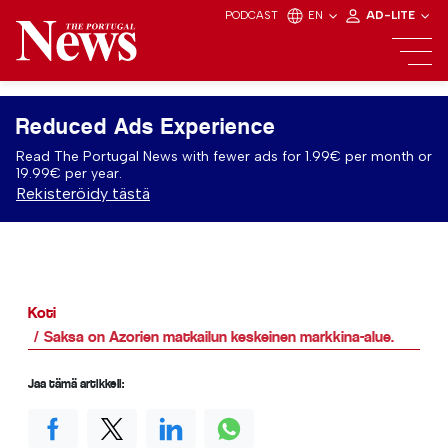
PODCAST
EN
AD-LITE
Reduced Ads Experience
Read The Portugal News with fewer ads for 1.99€ per month or
19.99€ per year.
Rekisteröidy tästä
Koti
Saksa on Azorien matkailun keskeinen markkina-alue.
Jaa tämä artikkeli: