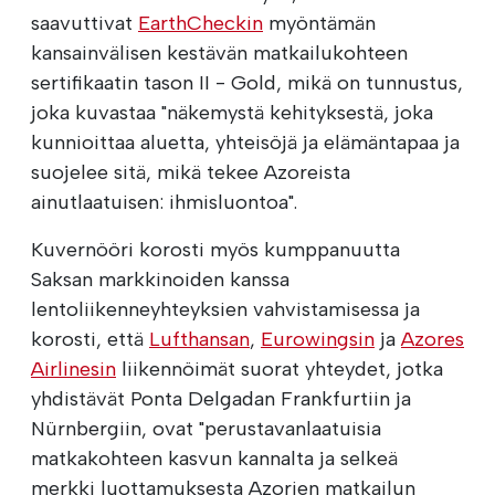
saavuttivat
EarthCheckin
myöntämän
kansainvälisen kestävän matkailukohteen
sertifikaatin tason II - Gold, mikä on tunnustus,
joka kuvastaa "näkemystä kehityksestä, joka
kunnioittaa aluetta, yhteisöjä ja elämäntapaa ja
suojelee sitä, mikä tekee Azoreista
ainutlaatuisen: ihmisluontoa".
Kuvernööri korosti myös kumppanuutta
Saksan markkinoiden kanssa
lentoliikenneyhteyksien vahvistamisessa ja
korosti, että
Lufthansan
,
Eurowingsin
ja
Azores
Airlinesin
liikennöimät suorat yhteydet, jotka
yhdistävät Ponta Delgadan Frankfurtiin ja
Nürnbergiin, ovat "perustavanlaatuisia
matkakohteen kasvun kannalta ja selkeä
merkki luottamuksesta Azorien matkailun