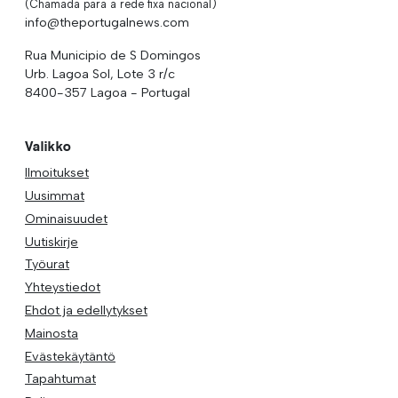
(Chamada para a rede fixa nacional)
info@theportugalnews.com
Rua Municipio de S Domingos
Urb. Lagoa Sol, Lote 3 r/c
8400-357 Lagoa - Portugal
Valikko
Ilmoitukset
Uusimmat
Ominaisuudet
Uutiskirje
Työurat
Yhteystiedot
Ehdot ja edellytykset
Mainosta
Evästekäytäntö
Tapahtumat