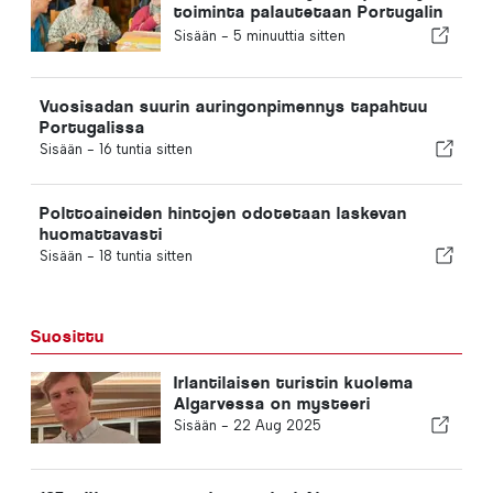
toiminta palautetaan Portugalin
kuntaan
Sisään -
5 minuuttia sitten
Vuosisadan suurin auringonpimennys tapahtuu
Portugalissa
Sisään -
16 tuntia sitten
Polttoaineiden hintojen odotetaan laskevan
huomattavasti
Sisään -
18 tuntia sitten
Suosittu
Irlantilaisen turistin kuolema
Algarvessa on mysteeri
Sisään -
22 Aug 2025