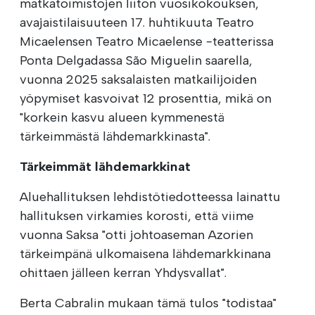
matkatoimistojen liiton vuosikokouksen,
avajaistilaisuuteen 17. huhtikuuta Teatro
Micaelensen Teatro Micaelense -teatterissa
Ponta Delgadassa São Miguelin saarella,
vuonna 2025 saksalaisten matkailijoiden
yöpymiset kasvoivat 12 prosenttia, mikä on
"korkein kasvu alueen kymmenestä
tärkeimmästä lähdemarkkinasta".
Tärkeimmät lähdemarkkinat
Aluehallituksen lehdistötiedotteessa lainattu
hallituksen virkamies korosti, että viime
vuonna Saksa "otti johtoaseman Azorien
tärkeimpänä ulkomaisena lähdemarkkinana
ohittaen jälleen kerran Yhdysvallat".
Berta Cabralin mukaan tämä tulos "todistaa"