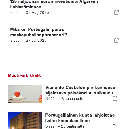
125 miljoonan euron investointi Algarven
kehittämiseen
Sisään -
03 Aug 2025
Mikä on Portugalin paras
matkapuhelinoperaattori?
Sisään -
27 Jul 2025
Muut -artikkelit
Viana do Castelon piirikunnassa
sijaitseva päiväkoti ei sulkeudu
Sisään -
19 tuntia sitten
Portugalilainen kunta lahjoittaa
talon kansalaisilleen
Sisään -
20 tuntia sitten