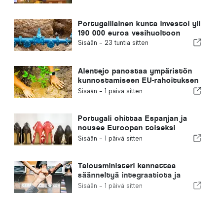
Portugalilainen kunta investoi yli
190 000 euroa vesihuoltoon
Sisään -
23 tuntia sitten
Alentejo panostaa ympäristön
kunnostamiseen EU-rahoituksen
avulla
Sisään -
1 päivä sitten
Portugali ohittaa Espanjan ja
nousee Euroopan toiseksi
suurimmaksi jalkineiden
Sisään -
1 päivä sitten
valmistajaksi
Talousministeri kannattaa
säänneltyä integraatiota ja
takaa maahanmuuttajille
Sisään -
1 päivä sitten
nopeutetun menettelyn