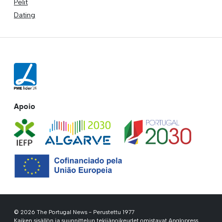
Pelit
Dating
Apoio
© 2026 The Portugal News - Perustettu 1977
Kaiken sisällön ja suunnittelun tekijänoikeudet omistavat Anglopress