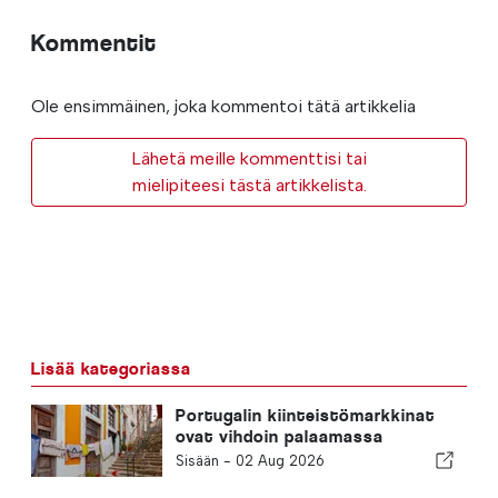
Kommentit
Ole ensimmäinen, joka kommentoi tätä artikkelia
Lähetä meille kommenttisi tai
mielipiteesi tästä artikkelista.
Lisää kategoriassa
Portugalin kiinteistömarkkinat
ovat vihdoin palaamassa
normaaliin tilaan
Sisään -
02 Aug 2026