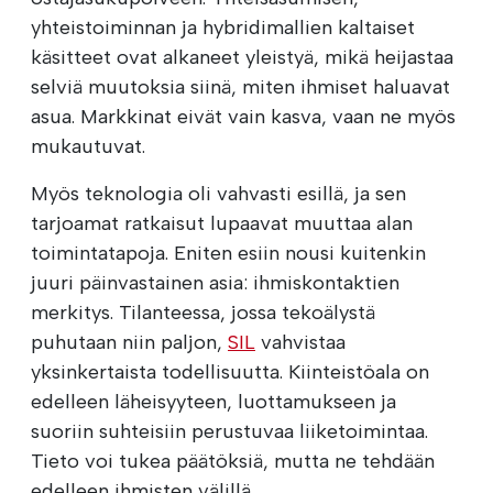
yhteistoiminnan ja hybridimallien kaltaiset
käsitteet ovat alkaneet yleistyä, mikä heijastaa
selviä muutoksia siinä, miten ihmiset haluavat
asua. Markkinat eivät vain kasva, vaan ne myös
mukautuvat.
Myös teknologia oli vahvasti esillä, ja sen
tarjoamat ratkaisut lupaavat muuttaa alan
toimintatapoja. Eniten esiin nousi kuitenkin
juuri päinvastainen asia: ihmiskontaktien
merkitys. Tilanteessa, jossa tekoälystä
puhutaan niin paljon,
SIL
vahvistaa
yksinkertaista todellisuutta. Kiinteistöala on
edelleen läheisyyteen, luottamukseen ja
suoriin suhteisiin perustuvaa liiketoimintaa.
Tieto voi tukea päätöksiä, mutta ne tehdään
edelleen ihmisten välillä.