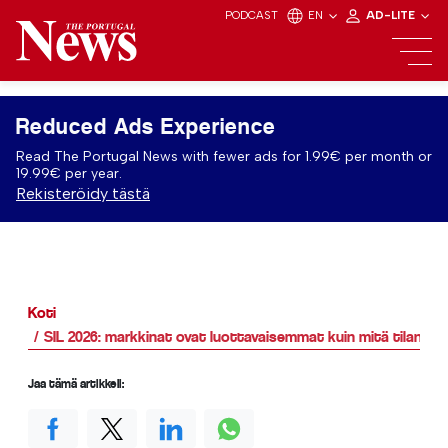
PODCAST
EN
AD-LITE
Reduced Ads Experience
Read The Portugal News with fewer ads for 1.99€ per month or
19.99€ per year.
Rekisteröidy tästä
Koti
SIL 2026: markkinat ovat luottavaisemmat kuin mitä tilanne 
Jaa tämä artikkeli: