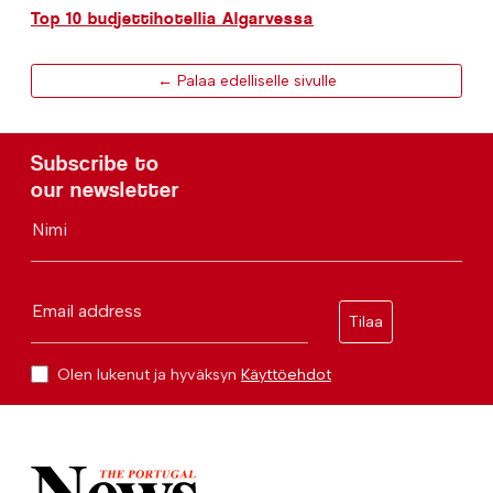
Top 10 budjettihotellia Algarvessa
← Palaa edelliselle sivulle
Subscribe to
our newsletter
Nimi
Email address
Tilaa
Olen lukenut ja hyväksyn
Käyttöehdot