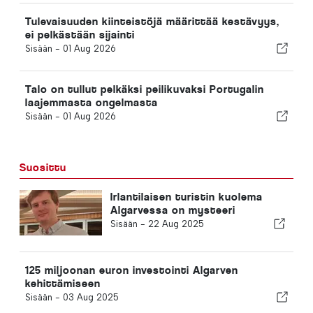
Tulevaisuuden kiinteistöjä määrittää kestävyys,
ei pelkästään sijainti
Sisään -
01 Aug 2026
Talo on tullut pelkäksi peilikuvaksi Portugalin
laajemmasta ongelmasta
Sisään -
01 Aug 2026
Suosittu
Irlantilaisen turistin kuolema
Algarvessa on mysteeri
Sisään -
22 Aug 2025
125 miljoonan euron investointi Algarven
kehittämiseen
Sisään -
03 Aug 2025