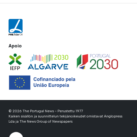
Apoio
© 2026 The Portugal News - Perustettu 1977
Kaiken sisällön ja suunnittelun tekijänoikeudet omistavat Anglopress
Lda ja The News Group of Newspapers