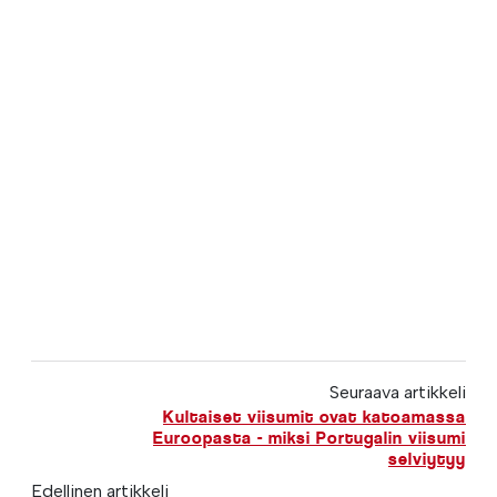
Seuraava artikkeli
Kultaiset viisumit ovat katoamassa
Euroopasta - miksi Portugalin viisumi
selviytyy
Edellinen artikkeli