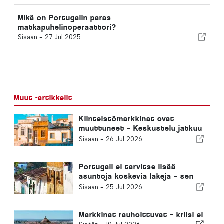
Mikä on Portugalin paras
matkapuhelinoperaattori?
Sisään -
27 Jul 2025
Muut -artikkelit
Kiinteistömarkkinat ovat
muuttuneet – Keskustelu jatkuu
menneisyydessä
Sisään -
26 Jul 2026
Portugali ei tarvitse lisää
asuntoja koskevia lakeja – sen
on ryhdyttävä toimeen!
Sisään -
25 Jul 2026
Markkinat rauhoittuvat – kriisi ei