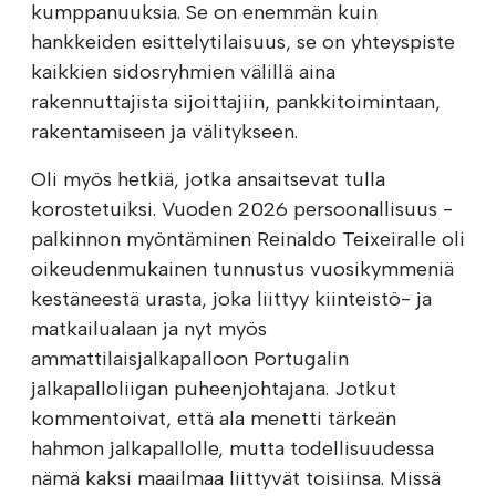
kumppanuuksia. Se on enemmän kuin
hankkeiden esittelytilaisuus, se on yhteyspiste
kaikkien sidosryhmien välillä aina
rakennuttajista sijoittajiin, pankkitoimintaan,
rakentamiseen ja välitykseen.
Oli myös hetkiä, jotka ansaitsevat tulla
korostetuiksi. Vuoden 2026 persoonallisuus -
palkinnon myöntäminen Reinaldo Teixeiralle oli
oikeudenmukainen tunnustus vuosikymmeniä
kestäneestä urasta, joka liittyy kiinteistö- ja
matkailualaan ja nyt myös
ammattilaisjalkapalloon Portugalin
jalkapalloliigan puheenjohtajana. Jotkut
kommentoivat, että ala menetti tärkeän
hahmon jalkapallolle, mutta todellisuudessa
nämä kaksi maailmaa liittyvät toisiinsa. Missä