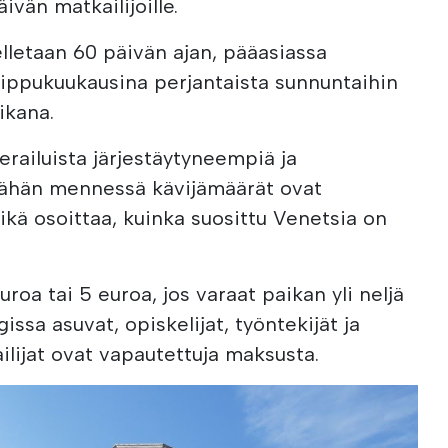
vän matkailijoille.
letaan 60 päivän ajan, pääasiassa
uippukuukausina perjantaista sunnuntaihin
ikana.
erailuista järjestäytyneempiä ja
 Tähän mennessä kävijämäärät ovat
kä osoittaa, kuinka suosittu Venetsia on
oa tai 5 euroa, jos varaat paikan yli neljä
ssa asuvat, opiskelijat, työntekijät ja
ilijat ovat vapautettuja maksusta.