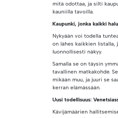
mitä odottaa, ja silti kaup
kauniilla tavoilla.
Kaupunki, jonka kaikki hal
Nykyään voi todella tuntea
on lähes kaikkien listalla
luonnollisesti näkyy.
Samalla se on täysin ymmä
tavallinen matkakohde. Se 
mikään muu, ja juuri se s
kerran elämässään.
Uusi todellisuus: Venetsia
Kävijämäärien hallitsemi