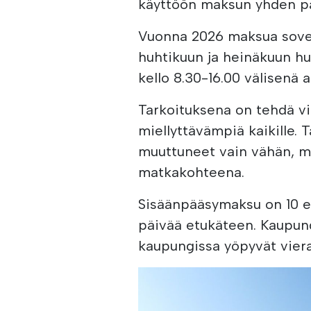
käyttöön maksun yhden päi
Vuonna 2026 maksua sovel
huhtikuun ja heinäkuun h
kello 8.30-16.00 välisenä a
Tarkoituksena on tehdä vi
miellyttävämpiä kaikille.
muuttuneet vain vähän, mi
matkakohteena.
Sisäänpääsymaksu on 10 eur
päivää etukäteen. Kaupungi
kaupungissa yöpyvät viera