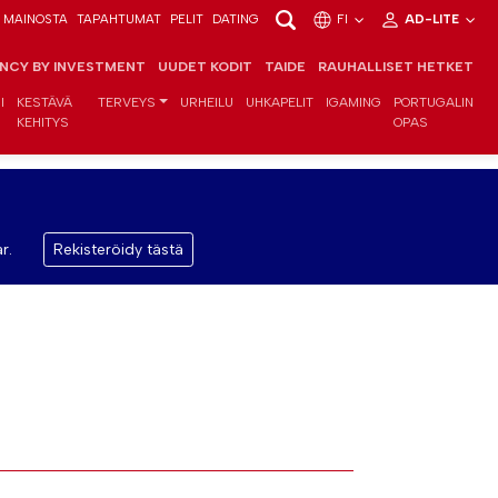
MAINOSTA
TAPAHTUMAT
PELIT
DATING
FI
AD-LITE
ENCY BY INVESTMENT
UUDET KODIT
TAIDE
RAUHALLISET HETKET
I
KESTÄVÄ
TERVEYS
URHEILU
UHKAPELIT
IGAMING
PORTUGALIN
KEHITYS
OPAS
r.
Rekisteröidy tästä