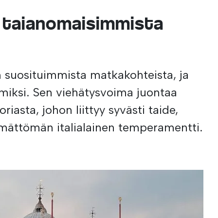
 taianomaisimmista
n suosituimmista matkakohteista, ja
iksi. Sen viehätysvoima juontaa
riasta, johon liittyy syvästi taide,
mättömän italialainen temperamentti.