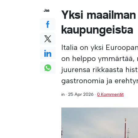
Yksi maailman
Jaa
kaupungeista
Italia on yksi Euroopa
on helppo ymmärtää, m
juurensa rikkaasta histo
gastronomia ja erehty
in ·
25 Apr 2026
·
0 Kommentit