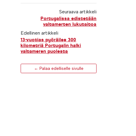
Seuraava artikkeli
Portugalissa edistetään
valtamerten lukutaitoa
Edellinen artikkeli
13-vuotias pyöräilee 300
kilometriä Portugalin halki
valtameren puolesta
← Palaa edelliselle sivulle