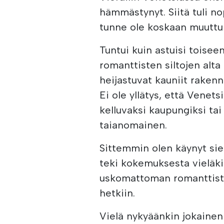
hämmästynyt. Siitä tuli no
tunne ole koskaan muuttu
Tuntui kuin astuisi toisee
romanttisten siltojen alta
heijastuvat kauniit rakenn
Ei ole yllätys, että Venet
kelluvaksi kaupungiksi tai
taianomainen.
Sittemmin olen käynyt sie
teki kokemuksesta vieläk
uskomattoman romanttista, 
hetkiin.
Vielä nykyäänkin jokainen 