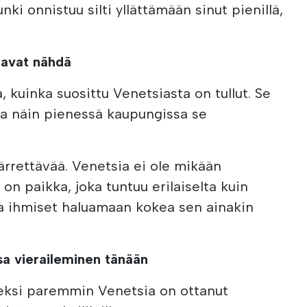
unki onnistuu silti yllättämään sinut pienillä,
uavat nähdä
, kuinka suosittu Venetsiasta on tullut. Se
, ja näin pienessä kaupungissa se
rrettävää. Venetsia ei ole mikään
on paikka, joka tuntuu erilaiselta kuin
aa ihmiset haluamaan kokea sen ainakin
ssa vieraileminen tänään
seksi paremmin Venetsia on ottanut