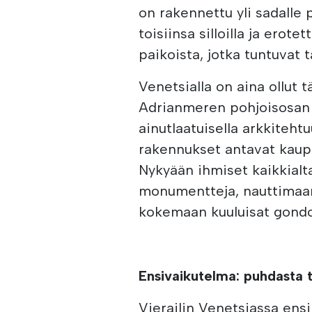
on rakennettu yli sadalle p
toisiinsa silloilla ja erote
paikoista, jotka tuntuvat t
Venetsialla on aina ollut t
Adrianmeren pohjoisosan 
ainutlaatuisella arkkitehtu
rakennukset antavat kaup
Nykyään ihmiset kaikkial
monumentteja, nauttimaan 
kokemaan kuuluisat gondoli
Ensivaikutelma: puhdasta 
Vierailin Venetsiassa ens