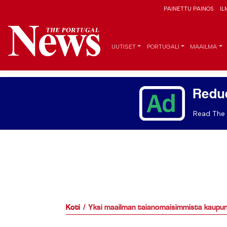
PAINETTU PAINOS
IL
UUTISET
PORTUGALI
MAAILMA
Redu
Read The 
Koti
Yksi maailman taianomaisimmista kaupu