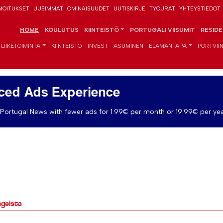
MOITUKSET
UUSIMMAT
OMINAISUUDET
UUTISKIRJE
TYÖURAT
YHTEYSTIEDOT
HOME
KOULUTUS
KIINTEISTÖ
PORTUGALI VIISUMIT
RESID
LIIKETOIMINTA
KIINTEISTÖ
INVEST
ASUMINEN
ELÄMÄNTAPA
PORTVIIN
ced Ads Experience
Portugal News with fewer ads for 1.99€ per month or 19.99€ per yea
ngeista