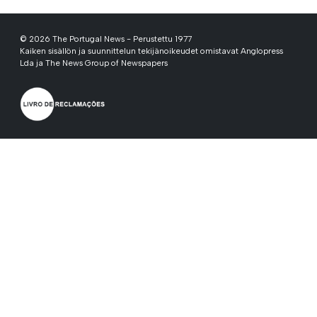
© 2026 The Portugal News - Perustettu 1977
Kaiken sisällön ja suunnittelun tekijänoikeudet omistavat Anglopress
Lda ja The News Group of Newspapers