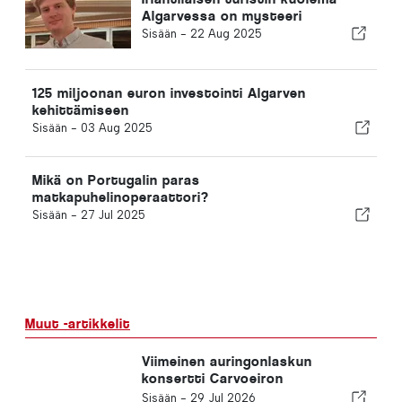
Algarvessa on mysteeri
Sisään -
22 Aug 2025
125 miljoonan euron investointi Algarven
kehittämiseen
Sisään -
03 Aug 2025
Mikä on Portugalin paras
matkapuhelinoperaattori?
Sisään -
27 Jul 2025
Muut -artikkelit
Viimeinen auringonlaskun
konsertti Carvoeiron
rantakadulla
Sisään -
29 Jul 2026