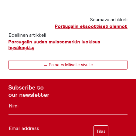
Seuraava artikkeli
Portugalin eksoottiset olennot
Edellinen artikkeli
Portugalin uuden muistomerkin luokitus
hyväksytty
← Palaa edelliselle sivulle
Subscribe to
our newsletter
Nimi
Email address
Tilaa