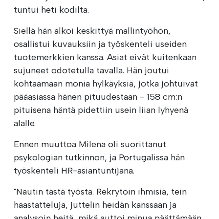
tuntui heti kodilta.
Siellä hän alkoi keskittyä mallintyöhön,
osallistui kuvauksiin ja työskenteli useiden
tuotemerkkien kanssa. Asiat eivät kuitenkaan
sujuneet odotetulla tavalla. Hän joutui
kohtaamaan monia hylkäyksiä, jotka johtuivat
pääasiassa hänen pituudestaan - 158 cm:n
pituisena häntä pidettiin usein liian lyhyenä
alalle.
Ennen muuttoa Milena oli suorittanut
psykologian tutkinnon, ja Portugalissa hän
työskenteli HR-asiantuntijana.
"Nautin tästä työstä. Rekrytoin ihmisiä, tein
haastatteluja, juttelin heidän kanssaan ja
analysoin heitä, mikä auttoi minua päättämään,