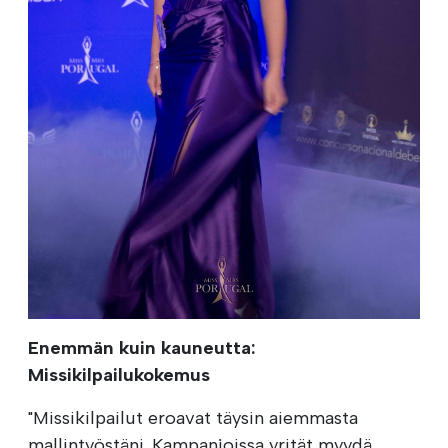
Enemmän kuin kauneutta:
Missikilpailukokemus
"Missikilpailut eroavat täysin aiemmasta
mallintyöstäni. Kampanjoissa yrität myydä