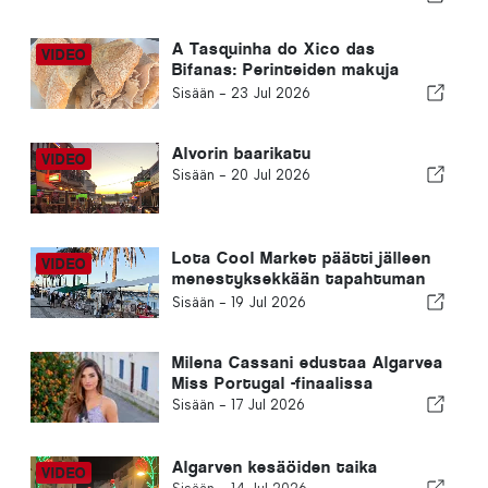
A Tasquinha do Xico das
Bifanas: Perinteiden makuja
Armação de Pêran torilla
Sisään -
23 Jul 2026
Alvorin baarikatu
Sisään -
20 Jul 2026
Lota Cool Market päätti jälleen
menestyksekkään tapahtuman
Portimãossa
Sisään -
19 Jul 2026
Milena Cassani edustaa Algarvea
Miss Portugal -finaalissa
Sisään -
17 Jul 2026
Algarven kesäöiden taika