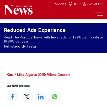
PODCAST
EN
AD-LITE
Reduced Ads Experience
Read The Portugal News with fewer ads for 1.99€ per month or
19.99€ per year.
Rekisteröidy tästä
Koti
Miss Algarve 2025: Milena Cassani
Jaa tämä artikkeli: