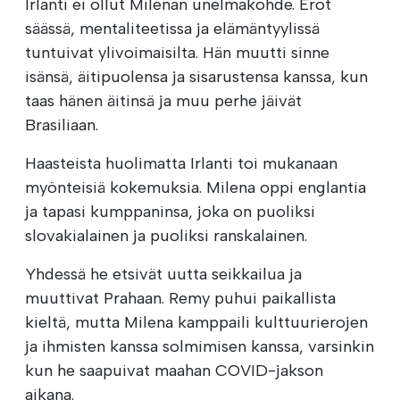
Irlanti ei ollut Milenan unelmakohde. Erot
säässä, mentaliteetissa ja elämäntyylissä
tuntuivat ylivoimaisilta. Hän muutti sinne
isänsä, äitipuolensa ja sisarustensa kanssa, kun
taas hänen äitinsä ja muu perhe jäivät
Brasiliaan.
Haasteista huolimatta Irlanti toi mukanaan
myönteisiä kokemuksia. Milena oppi englantia
ja tapasi kumppaninsa, joka on puoliksi
slovakialainen ja puoliksi ranskalainen.
Yhdessä he etsivät uutta seikkailua ja
muuttivat Prahaan. Remy puhui paikallista
kieltä, mutta Milena kamppaili kulttuurierojen
ja ihmisten kanssa solmimisen kanssa, varsinkin
kun he saapuivat maahan COVID-jakson
aikana.