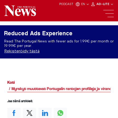
PODCAST
EN
AD-LITE
Reduced Ads Experience
Read The Portugal News with fewer ads for 1.99€ per month or
19.99€ per year.
Rekisteröidy tästä
Koti
Myrskyt muuttavat Portugalin rantojen profiileja ja viranoma
Jaa tämä artikkeli: