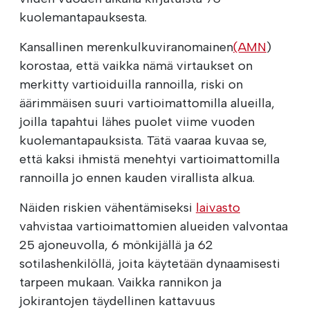
kuolemantapauksesta.
Kansallinen merenkulkuviranomainen
(AMN
)
korostaa, että vaikka nämä virtaukset on
merkitty vartioiduilla rannoilla, riski on
äärimmäisen suuri vartioimattomilla alueilla,
joilla tapahtui lähes puolet viime vuoden
kuolemantapauksista. Tätä vaaraa kuvaa se,
että kaksi ihmistä menehtyi vartioimattomilla
rannoilla jo ennen kauden virallista alkua.
Näiden riskien vähentämiseksi
laivasto
vahvistaa vartioimattomien alueiden valvontaa
25 ajoneuvolla, 6 mönkijällä ja 62
sotilashenkilöllä, joita käytetään dynaamisesti
tarpeen mukaan. Vaikka rannikon ja
jokirantojen täydellinen kattavuus