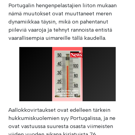
Portugalin hengenpelastajien liiton mukaan
nämä muutokset ovat muuttaneet meren
dynamiikkaa täysin, mikä on pahentanut
piileviä vaaroja ja tehnyt rannoista entistä
vaarallisempia uimareille tällä kaudella.
Aallokkovirtaukset ovat edelleen tärkein
hukkumiskuolemien syy Portugalissa, ja ne
ovat vastuussa suuresta osasta viimeisten
viiden vuoden aikana kirjatuista 76