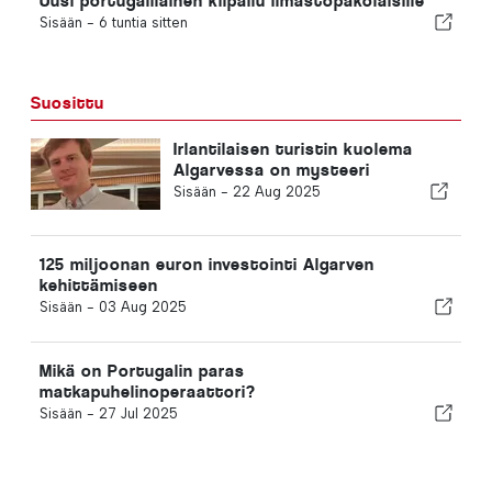
Uusi portugalilainen kilpailu ilmastopakolaisille
Sisään -
6 tuntia sitten
Suosittu
Irlantilaisen turistin kuolema
Algarvessa on mysteeri
Sisään -
22 Aug 2025
125 miljoonan euron investointi Algarven
kehittämiseen
Sisään -
03 Aug 2025
Mikä on Portugalin paras
matkapuhelinoperaattori?
Sisään -
27 Jul 2025