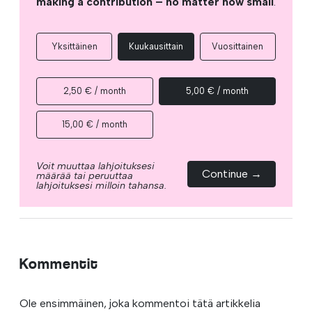
making a contribution – no matter how small
.
Yksittäinen
Kuukausittain
Vuosittainen
2,50 € / month
5,00 € / month
15,00 € / month
Voit muuttaa lahjoituksesi
Continue →
määrää tai peruuttaa
lahjoituksesi milloin tahansa.
Kommentit
Ole ensimmäinen, joka kommentoi tätä artikkelia