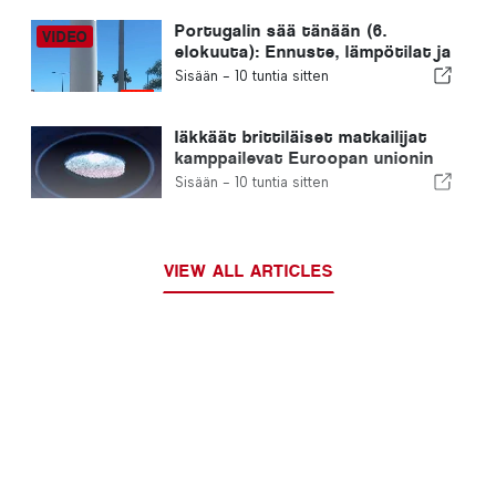
Portugalin sää tänään (6.
elokuuta): Ennuste, lämpötilat ja
mitä odottaa
Sisään -
10 tuntia sitten
Iäkkäät brittiläiset matkailijat
kamppailevat Euroopan unionin
uusien sormenjälkitarkastusten
Sisään -
10 tuntia sitten
kanssa
VIEW ALL ARTICLES