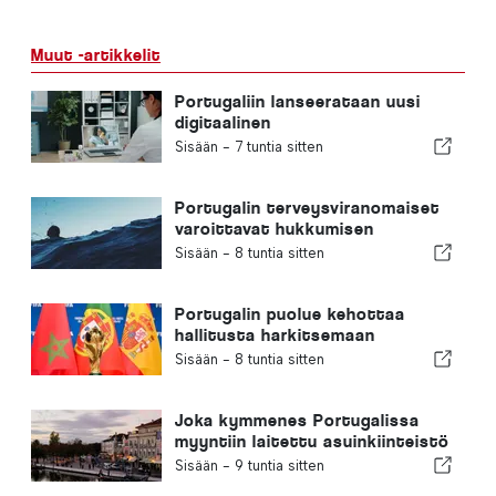
Muut -artikkelit
Portugaliin lanseerataan uusi
digitaalinen
terveydenhuoltoalusta
Sisään -
7 tuntia sitten
Portugalin terveysviranomaiset
varoittavat hukkumisen
vaaroista
Sisään -
8 tuntia sitten
Portugalin puolue kehottaa
hallitusta harkitsemaan
uudelleen Marokon valintaa
Sisään -
8 tuntia sitten
vuoden 2030 jalkapallon MM-
kisojen isäntämaaksi Ceutan
kriisin vuoksi
Joka kymmenes Portugalissa
myyntiin laitettu asuinkiinteistö
myydään alle viikossa
Sisään -
9 tuntia sitten