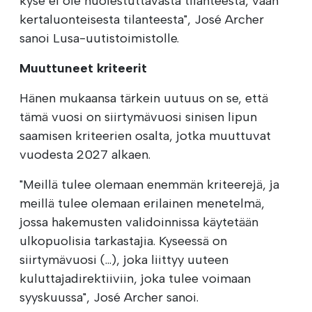
kyse ei ole huolestuttavasta tilanteesta, vaan
kertaluonteisesta tilanteesta", José Archer
sanoi Lusa-uutistoimistolle.
Muuttuneet kriteerit
Hänen mukaansa tärkein uutuus on se, että
tämä vuosi on siirtymävuosi sinisen lipun
saamisen kriteerien osalta, jotka muuttuvat
vuodesta 2027 alkaen.
"Meillä tulee olemaan enemmän kriteerejä, ja
meillä tulee olemaan erilainen menetelmä,
jossa hakemusten validoinnissa käytetään
ulkopuolisia tarkastajia. Kyseessä on
siirtymävuosi (...), joka liittyy uuteen
kuluttajadirektiiviin, joka tulee voimaan
syyskuussa", José Archer sanoi.