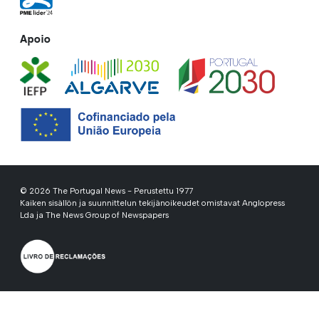
Apoio
© 2026 The Portugal News - Perustettu 1977
Kaiken sisällön ja suunnittelun tekijänoikeudet omistavat Anglopress
Lda ja The News Group of Newspapers