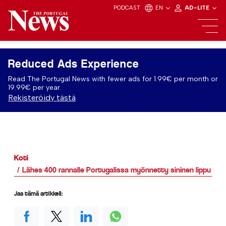
PODCAST
EN
AD-LITE
Reduced Ads Experience
Read The Portugal News with fewer ads for 1.99€ per month or
19.99€ per year.
Rekisteröidy tästä
Koti
Lähes 400 rannalle Portugalissa myönnetty sininen lippu
Jaa tämä artikkeli: