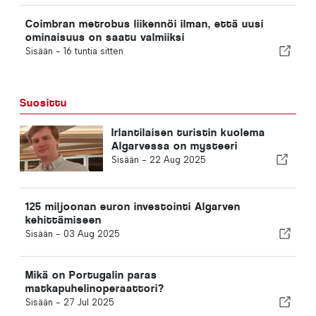
Coimbran metrobus liikennöi ilman, että uusi
ominaisuus on saatu valmiiksi
Sisään -
16 tuntia sitten
Suosittu
Irlantilaisen turistin kuolema
Algarvessa on mysteeri
Sisään -
22 Aug 2025
125 miljoonan euron investointi Algarven
kehittämiseen
Sisään -
03 Aug 2025
Mikä on Portugalin paras
matkapuhelinoperaattori?
Sisään -
27 Jul 2025