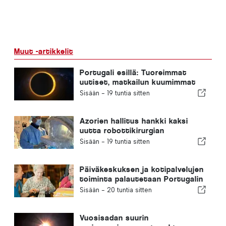
Muut -artikkelit
Portugali esillä: Tuoreimmat
uutiset, matkailun kuumimmat
uutiset ja otsikoihin nousseet
Sisään -
19 tuntia sitten
tärkeimmät uutiset
Azorien hallitus hankki kaksi
uutta robottikirurgian
järjestelmää
Sisään -
19 tuntia sitten
Päiväkeskuksen ja kotipalvelujen
toiminta palautetaan Portugalin
kuntaan
Sisään -
20 tuntia sitten
Vuosisadan suurin