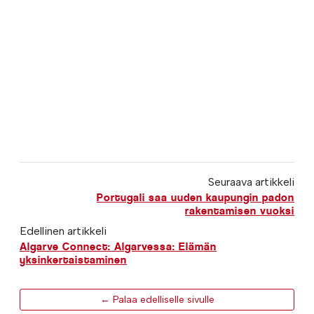
Seuraava artikkeli
Portugali saa uuden kaupungin padon
rakentamisen vuoksi
Edellinen artikkeli
Algarve Connect: Algarvessa: Elämän
yksinkertaistaminen
← Palaa edelliselle sivulle