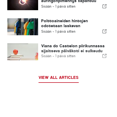
auringonpimennys tapahtuu
Portugalissa
Sisään -
1 päivä sitten
Polttoaineiden hintojen
odotetaan laskevan
huomattavasti
Sisään -
1 päivä sitten
Viana do Castelon piirikunnassa
sijaitseva päiväkoti ei sulkeudu
Sisään -
1 päivä sitten
VIEW ALL ARTICLES