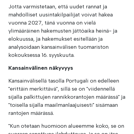
Jotta varmistetaan, että uudet rannat ja
mahdolliset uusintakilpailijat voivat hakea
vuonna 2027, tänä vuonna on vielä
ylimääräinen hakemusten jättöaika heinä- ja
elokuussa, ja hakemukset esitellään ja
analysoidaan kansainvälisen tuomariston
kokouksessa 16. syyskuuta.
Kansainvälinen näkyvyys
Kansainvälisellä tasolla Portugali on edelleen
"erittäin merkittävä", sillä se on "viidennellä
sijalla palkittujen rannikkorantojen määrässä" ja
"toisella sijalla maailmanlaajuisesti" sisämaan
rantojen määrässä.
"Kun otetaan huomioon alueemme koko, se on
suoraan sanottuna ilahduttavaa, ja se on itse