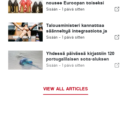
nousee Euroopan toiseksi
suurimmaksi jalkineiden
Sisään -
1 päivä sitten
valmistajaksi
Talousministeri kannattaa
säänneltyä integraatiota ja
takaa maahanmuuttajille
Sisään -
1 päivä sitten
nopeutetun menettelyn
Yhdessä päivässä kirjattiin 120
portugalilaisen sota-aluksen
pistoa
Sisään -
1 päivä sitten
VIEW ALL ARTICLES