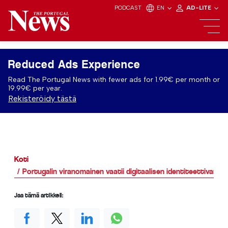
PODCAST
EN
AD-LITE
Reduced Ads Experience
Read The Portugal News with fewer ads for 1.99€ per month or
19.99€ per year.
Rekisteröidy tästä
Koti
Portugalin viranomainen vaatii digitaalisen identiteettivark
Jaa tämä artikkeli: