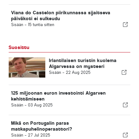
Viana do Castelon piirikunnassa sijaitseva
päiväkoti ei sulkeudu
Sisään -
15 tuntia sitten
Suosittu
Irlantilaisen turistin kuolema
Algarvessa on mysteeri
Sisään -
22 Aug 2025
125 miljoonan euron investointi Algarven
kehittämiseen
Sisään -
03 Aug 2025
Mikä on Portugalin paras
matkapuhelinoperaattori?
Sisään -
27 Jul 2025