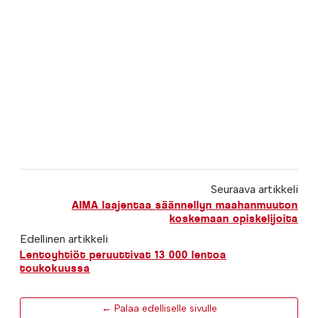
Seuraava artikkeli
AIMA laajentaa säännellyn maahanmuuton
koskemaan opiskelijoita
Edellinen artikkeli
Lentoyhtiöt peruuttivat 13 000 lentoa
toukokuussa
← Palaa edelliselle sivulle