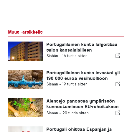
Muut -artikkelit
Portugalilainen kunta lahjoittaa
talon kansalaisilleen
Sisään -
16 tuntia sitten
Portugalilainen kunta investoi yli
190 000 euroa vesihuoltoon
Sisään -
19 tuntia sitten
Alentejo panostaa ympäristön
kunnostamiseen EU-rahoituksen
avulla
Sisään -
20 tuntia sitten
Portugali ohittaa Espanjan ja