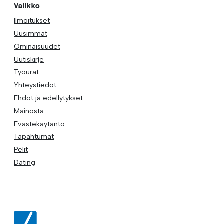
Valikko
Ilmoitukset
Uusimmat
Ominaisuudet
Uutiskirje
Työurat
Yhteystiedot
Ehdot ja edellytykset
Mainosta
Evästekäytäntö
Tapahtumat
Pelit
Dating