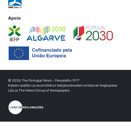
Apoio
© 2026 The Portugal News - Perustettu 1977
Kaiken sisällön ja suunnittelun tekijänoikeudet omistavat Anglopress
Lda ja The News Group of Newspapers