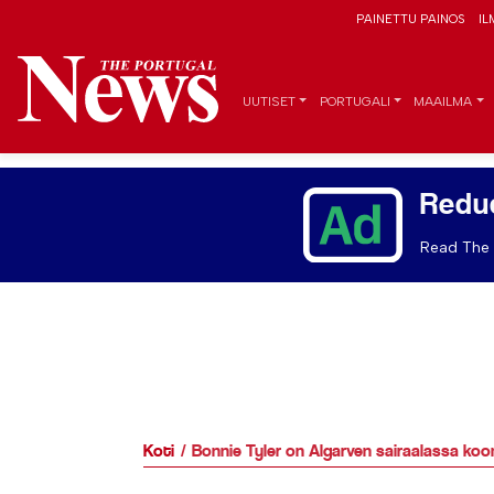
PAINETTU PAINOS
IL
UUTISET
PORTUGALI
MAAILMA
Redu
Read The 
Koti
Bonnie Tyler on Algarven sairaalassa koo