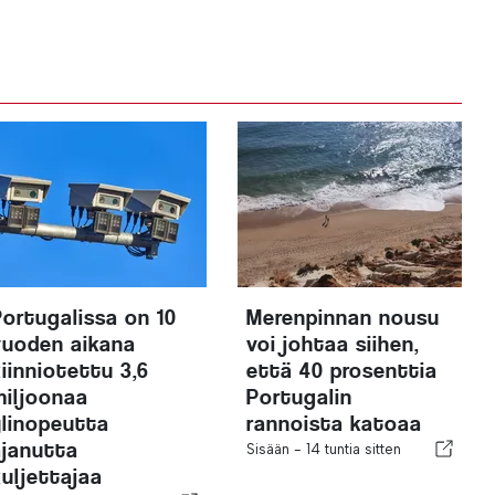
Portugalissa on 10
Merenpinnan nousu
vuoden aikana
voi johtaa siihen,
kiinniotettu 3,6
että 40 prosenttia
miljoonaa
Portugalin
ylinopeutta
rannoista katoaa
ajanutta
Sisään -
14 tuntia sitten
kuljettajaa