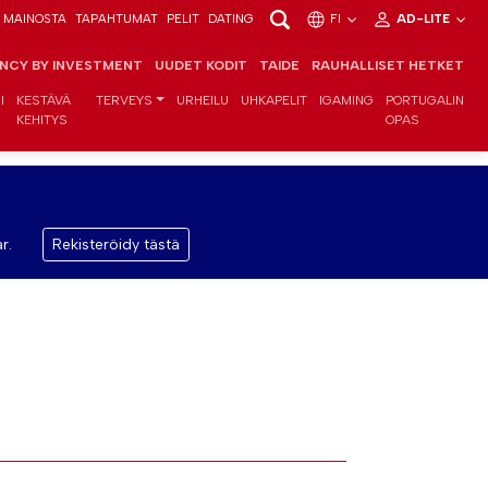
MAINOSTA
TAPAHTUMAT
PELIT
DATING
FI
AD-LITE
ENCY BY INVESTMENT
UUDET KODIT
TAIDE
RAUHALLISET HETKET
I
KESTÄVÄ
TERVEYS
URHEILU
UHKAPELIT
IGAMING
PORTUGALIN
KEHITYS
OPAS
r.
Rekisteröidy tästä