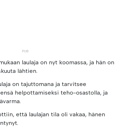
ukaan laulaja on nyt koomassa, ja hän on
skuuta lähtien.
aja on tajuttomana ja tarvitsee
sensä helpottamiseksi teho-osastolla, ja
ävarma.
tiin, että laulajan tila oli vakaa, hänen
ntynyt.