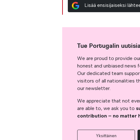
Lisää ensisijaiseksi läh
Tue Portugalin uutisi
We are proud to provide ou
honest and unbiased news for
Our dedicated team support
visitors of all nationalitie
our newsletter.
We appreciate that not ever
are able to, we ask you to
s
contribution – no matter 
Yksittäinen