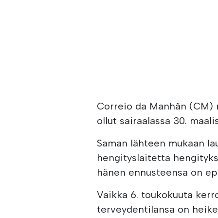
Correio da Manhãn (CM) m
ollut sairaalassa 30. maali
Saman lähteen mukaan laul
hengityslaitetta hengityk
hänen ennusteensa on ep
Vaikka 6. toukokuuta kerrot
terveydentilansa on heike