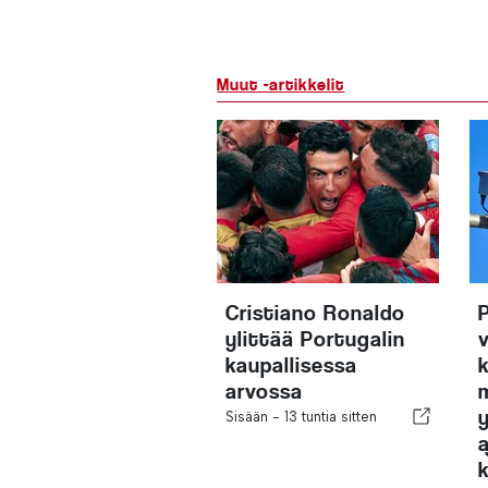
Muut -artikkelit
Cristiano Ronaldo
ylittää Portugalin
kaupallisessa
arvossa
Sisään -
13 tuntia sitten