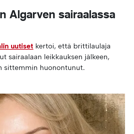
n Algarven sairaalassa
lin uutiset
kertoi, että brittilaulaja
ut sairaalaan leikkauksen jälkeen,
n sittemmin huonontunut.