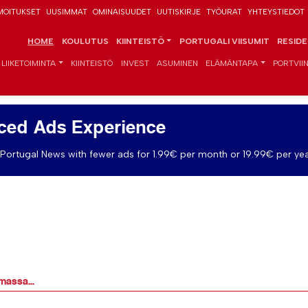
MOITUKSET
UUSIMMAT
OMINAISUUDET
UUTISKIRJE
TYÖURAT
YHTEYSTIEDOT
HOME
KOULUTUS
KIINTEISTÖ
PORTUGALI VIISUMIT
RESID
LIIKETOIMINTA
KIINTEISTÖ
INVEST
ASUMINEN
ELÄMÄNTAPA
PORTVIIN
ced Ads Experience
Portugal News with fewer ads for 1.99€ per month or 19.99€ per yea
massa...