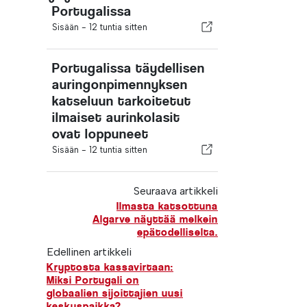
Portugalissa
Sisään -
12 tuntia sitten
Portugalissa täydellisen
auringonpimennyksen
katseluun tarkoitetut
ilmaiset aurinkolasit
ovat loppuneet
Sisään -
12 tuntia sitten
Seuraava artikkeli
Ilmasta katsottuna
Algarve näyttää melkein
epätodelliselta.
Edellinen artikkeli
Kryptosta kassavirtaan:
Miksi Portugali on
globaalien sijoittajien uusi
keskuspaikka?