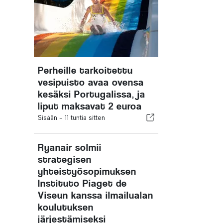
Perheille tarkoitettu
vesipuisto avaa ovensa
kesäksi Portugalissa, ja
liput maksavat 2 euroa
Sisään -
11 tuntia sitten
Ryanair solmii
strategisen
yhteistyösopimuksen
Instituto Piaget de
Viseun kanssa ilmailualan
koulutuksen
järjestämiseksi