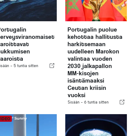
Portugalin
Portugalin puolue
terveysviranomaiset
kehottaa hallitusta
varoittavat
harkitsemaan
hukkumisen
uudelleen Marokon
vaaroista
valintaa vuoden
2030 jalkapallon
isään -
5 tuntia sitten
MM-kisojen
isäntämaaksi
Ceutan kriisin
vuoksi
Sisään -
6 tuntia sitten