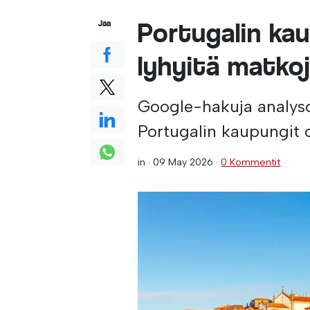
Portugalin ka
Jaa
lyhyitä matko
Google-hakuja analys
Portugalin kaupungit o
in ·
09 May 2026
·
0 Kommentit