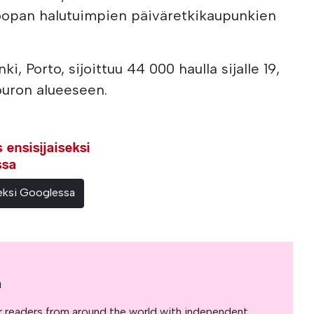
uroopan halutuimpien päiväretkikaupunkien
i, Porto, sijoittuu 44 000 haulla sijalle 19,
Douron alueeseen.
ensisijaiseksi
ssa
teeksi Googlessa
a
r readers from around the world with independent,