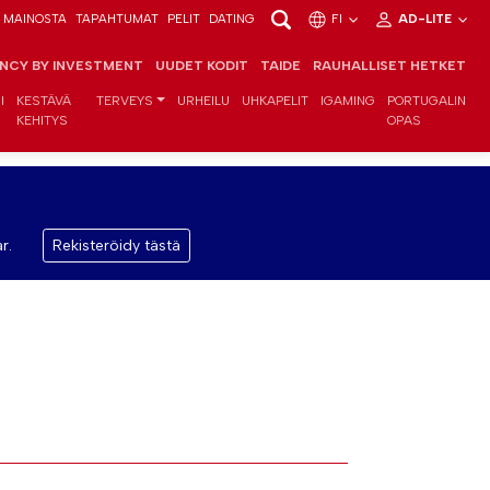
MAINOSTA
TAPAHTUMAT
PELIT
DATING
FI
AD-LITE
ENCY BY INVESTMENT
UUDET KODIT
TAIDE
RAUHALLISET HETKET
I
KESTÄVÄ
TERVEYS
URHEILU
UHKAPELIT
IGAMING
PORTUGALIN
KEHITYS
OPAS
r.
Rekisteröidy tästä