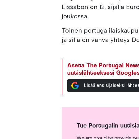
Lissabon on 12. sijalla E
joukossa.
Toinen portugalilaiskaupunk
ja sillä on vahva yhteys 
Aseta The Portugal News 
uutislähteeksesi Google
Lisää ensisijaiseksi läh
Tue Portugalin uutisi
We are proud to provide ou