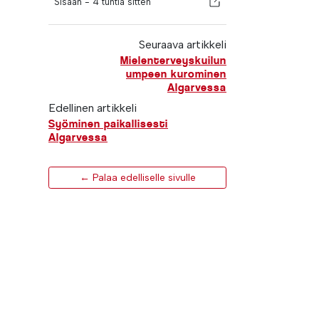
Sisään -
4 tuntia sitten
Seuraava artikkeli
Mielenterveyskuilun
umpeen kurominen
Algarvessa
Edellinen artikkeli
Syöminen paikallisesti
Algarvessa
← Palaa edelliselle sivulle