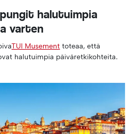
upungit halutuimpia
ja varten
oiva
TUI Musement
toteaa, että
vat halutuimpia päiväretkikohteita.