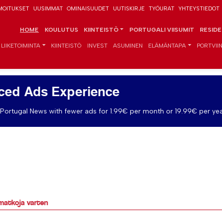
MOITUKSET
UUSIMMAT
OMINAISUUDET
UUTISKIRJE
TYÖURAT
YHTEYSTIEDOT
HOME
KOULUTUS
KIINTEISTÖ
PORTUGALI VIISUMIT
RESID
LIIKETOIMINTA
KIINTEISTÖ
INVEST
ASUMINEN
ELÄMÄNTAPA
PORTVIIN
ced Ads Experience
Portugal News with fewer ads for 1.99€ per month or 19.99€ per yea
 matkoja varten