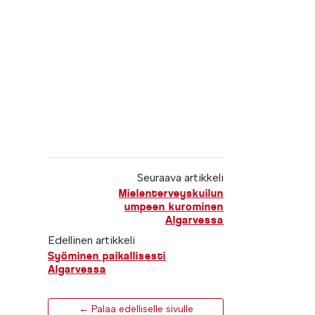
Seuraava artikkeli
Mielenterveyskuilun
umpeen kurominen
Algarvessa
Edellinen artikkeli
Syöminen paikallisesti
Algarvessa
← Palaa edelliselle sivulle