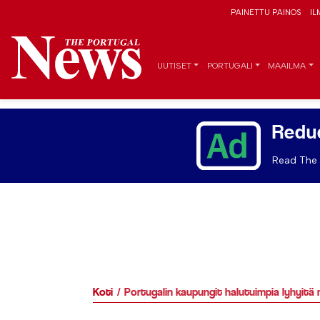
PAINETTU PAINOS
IL
UUTISET
PORTUGALI
MAAILMA
Redu
Read The 
Koti
Portugalin kaupungit halutuimpia lyhyitä