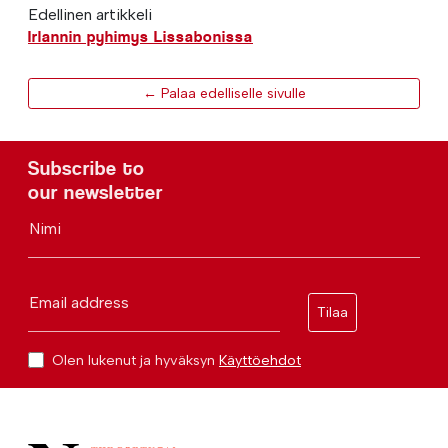
Edellinen artikkeli
Irlannin pyhimys Lissabonissa
← Palaa edelliselle sivulle
Subscribe to
our newsletter
Nimi
Email address
Tilaa
Olen lukenut ja hyväksyn
Käyttöehdot