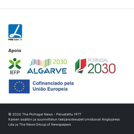
Apoio
© 2026 The Portugal News - Perustettu 1977
Kaiken sisällön ja suunnittelun tekijänoikeudet omistavat Anglopress
Lda ja The News Group of Newspapers