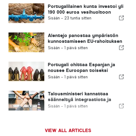
Portugalilainen kunta investoi yli
190 000 euroa vesihuoltoon
Sisään -
23 tuntia sitten
Alentejo panostaa ympäristön
kunnostamiseen EU-rahoituksen
avulla
Sisään -
1 päivä sitten
Portugali ohittaa Espanjan ja
nousee Euroopan toiseksi
suurimmaksi jalkineiden
Sisään -
1 päivä sitten
valmistajaksi
Talousministeri kannattaa
säänneltyä integraatiota ja
takaa maahanmuuttajille
Sisään -
1 päivä sitten
nopeutetun menettelyn
VIEW ALL ARTICLES