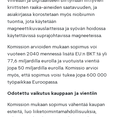
vihreään ja digitaaliseen siirtymään liittyvien
kriittisten raaka-aineiden saatavuuden, ja
asiakirjassa korostetaan myös niobiumin
tuontia, jota käytetään
magneettikuvauslaitteissa ja syövän hoidossa
käytettävissä suprajohtavissa magneeteissa.
Komission arvioiden mukaan sopimus voi
vuoteen 2040 mennessä lisätä EU:n BKT:tä yli
77,6 miljardilla eurolla ja vuotuista vientiä
jopa 50 miljardilla eurolla. Komissio arvioi
myös, että sopimus voisi tukea jopa 600 000
työpaikkaa Euroopassa.
Odotettu vaikutus kauppaan ja vientiin
Komission mukaan sopimus vähentää kaupan
esteitä, luo liiketoimintamahdollisuuksia,