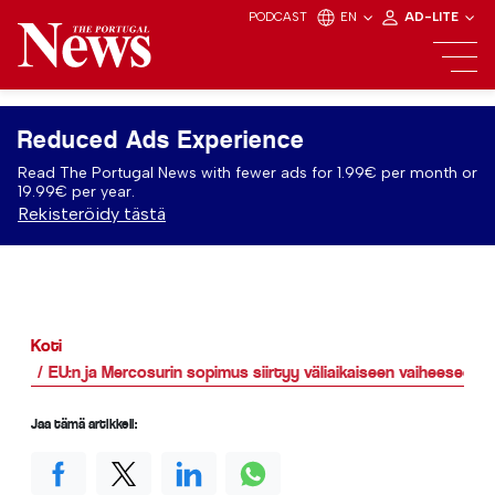
PODCAST
EN
AD-LITE
Reduced Ads Experience
Read The Portugal News with fewer ads for 1.99€ per month or
19.99€ per year.
Rekisteröidy tästä
Koti
EU:n ja Mercosurin sopimus siirtyy väliaikaiseen vaiheeseen
Jaa tämä artikkeli: