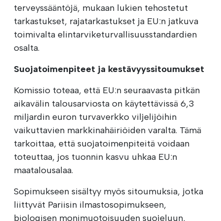
terveyssääntöjä, mukaan lukien tehostetut
tarkastukset, rajatarkastukset ja EU:n jatkuva
toimivalta elintarviketurvallisuusstandardien
osalta.
Suojatoimenpiteet ja kestävyyssitoumukset
Komissio toteaa, että EU:n seuraavasta pitkän
aikavälin talousarviosta on käytettävissä 6,3
miljardin euron turvaverkko viljelijöihin
vaikuttavien markkinahäiriöiden varalta. Tämä
tarkoittaa, että suojatoimenpiteitä voidaan
toteuttaa, jos tuonnin kasvu uhkaa EU:n
maatalousalaa.
Sopimukseen sisältyy myös sitoumuksia, jotka
liittyvät Pariisin ilmastosopimukseen,
biologisen monimuotoisuuden suojeluun,