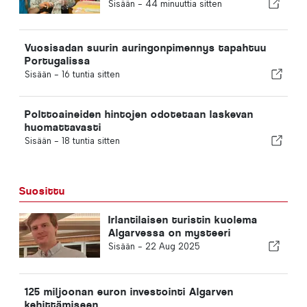
kuntaan
Sisään -
44 minuuttia sitten
Vuosisadan suurin auringonpimennys tapahtuu
Portugalissa
Sisään -
16 tuntia sitten
Polttoaineiden hintojen odotetaan laskevan
huomattavasti
Sisään -
18 tuntia sitten
Suosittu
Irlantilaisen turistin kuolema
Algarvessa on mysteeri
Sisään -
22 Aug 2025
125 miljoonan euron investointi Algarven
kehittämiseen