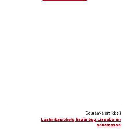
Seuraava artikkeli
Lastinkäsittely lisääntyy Lissabonin
satamassa