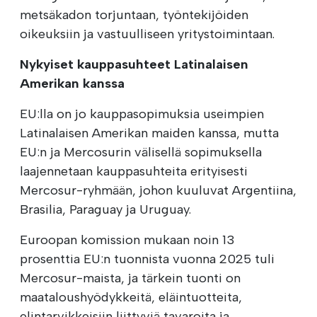
metsäkadon torjuntaan, työntekijöiden
oikeuksiin ja vastuulliseen yritystoimintaan.
Nykyiset kauppasuhteet Latinalaisen
Amerikan kanssa
EU:lla on jo kauppasopimuksia useimpien
Latinalaisen Amerikan maiden kanssa, mutta
EU:n ja Mercosurin välisellä sopimuksella
laajennetaan kauppasuhteita erityisesti
Mercosur-ryhmään, johon kuuluvat Argentiina,
Brasilia, Paraguay ja Uruguay.
Euroopan komission mukaan noin 13
prosenttia EU:n tuonnista vuonna 2025 tuli
Mercosur-maista, ja tärkein tuonti on
maataloushyödykkeitä, eläintuotteita,
elintarvikkeisiin liittyviä tavaroita ja