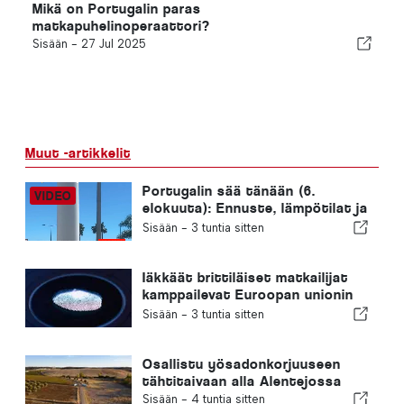
Mikä on Portugalin paras
matkapuhelinoperaattori?
Sisään -
27 Jul 2025
Muut -artikkelit
Portugalin sää tänään (6.
elokuuta): Ennuste, lämpötilat ja
mitä odottaa
Sisään -
3 tuntia sitten
Iäkkäät brittiläiset matkailijat
kamppailevat Euroopan unionin
uusien sormenjälkitarkastusten
Sisään -
3 tuntia sitten
kanssa
Osallistu yösadonkorjuuseen
tähtitaivaan alla Alentejossa
Sisään -
4 tuntia sitten