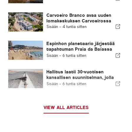
Carvoeiro Branco avaa uuden
lomakeskuksen Carvoeirossa
Sisään -
4 tuntia sitten
Espinhon planetaario järjestää
tapahtuman Praia da Baíassa
Portugalissa tapahtuvan
Sisään -
6 tuntia sitten
auringonpimennyksen aikana
Hallitus laatii 30-vuotisen
kansallisen suunnitelman, jolla
pyritään parantamaan Portugalin
Sisään -
6 tuntia sitten
kykyä selviytyä suurista
maanjäristyksistä
VIEW ALL ARTICLES