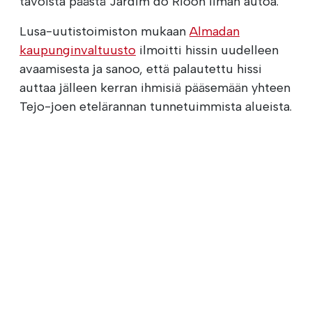
tavoista päästä Jardim do Rioon ilman autoa.
Lusa-uutistoimiston mukaan
Almadan
kaupunginvaltuusto
ilmoitti hissin uudelleen
avaamisesta ja sanoo, että palautettu hissi
auttaa jälleen kerran ihmisiä pääsemään yhteen
Tejo-joen etelärannan tunnetuimmista alueista.