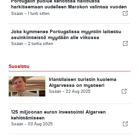
Portugalin puolue kehottaa hallitusta
harkitsemaan uudelleen Marokon valintaa vuoden
2030 jalkapallon MM-kisojen isäntämaaksi Ceutan
Sisään -
1 tunti sitten
kriisin vuoksi
Joka kymmenes Portugalissa myyntiin laitettu
asuinkiinteistö myydään alle viikossa
Sisään -
2 tuntia sitten
Suosittu
Irlantilaisen turistin kuolema
Algarvessa on mysteeri
Sisään -
22 Aug 2025
125 miljoonan euron investointi Algarven
kehittämiseen
Sisään -
03 Aug 2025