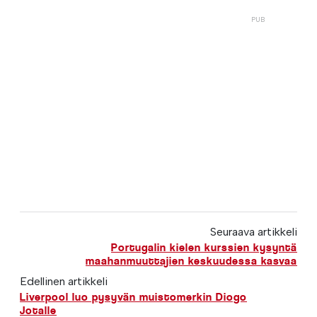
Seuraava artikkeli
Portugalin kielen kurssien kysyntä
maahanmuuttajien keskuudessa kasvaa
Edellinen artikkeli
Liverpool luo pysyvän muistomerkin Diogo
Jotalle