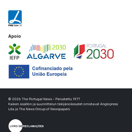
Apoio
© 2026 The Portugal News - Perustettu 1977
Kaiken sisällön ja suunnittelun tekijänoikeudet omistavat Anglopress
Lda ja The News Group of Newspapers