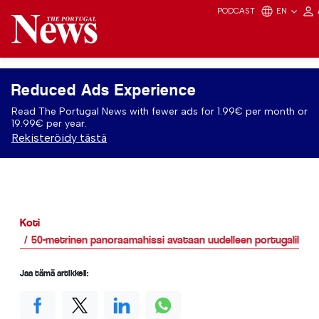
PODCAST
EN
Reduced Ads Experience
Read The Portugal News with fewer ads for 1.99€ per month or
19.99€ per year.
Rekisteröidy tästä
Koti
50-metrinen panoraamahissi avataan uudelleen portugalilais
Jaa tämä artikkeli: