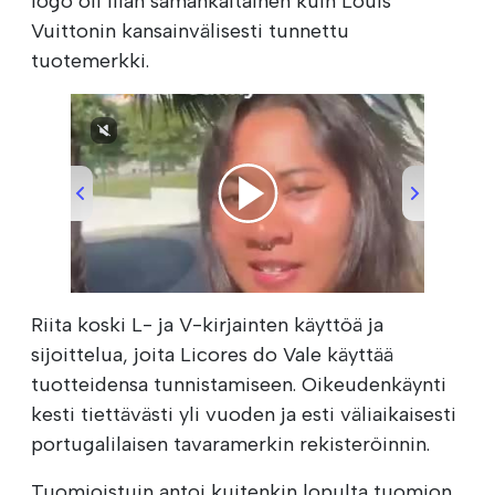
logo oli liian samankaltainen kuin Louis
Vuittonin kansainvälisesti tunnettu
tuotemerkki.
00:00
/
00:30
Riita koski L- ja V-kirjainten käyttöä ja
sijoittelua, joita Licores do Vale käyttää
tuotteidensa tunnistamiseen. Oikeudenkäynti
kesti tiettävästi yli vuoden ja esti väliaikaisesti
portugalilaisen tavaramerkin rekisteröinnin.
Tuomioistuin antoi kuitenkin lopulta tuomion