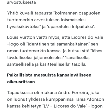
arvostuksesta.
Yhtiö kuvaili tapausta "kolmannen osapuolen
tuotemerkin arvostuksen loismaiseksi
hyväksikäytöksi" ja "epäreiluksi kilpailuksi".
Louis Vuitton väitti myös, että Licores do Vale
-logo oli "identtinen tai samankaltainen" sen
oman tuotemerkin kanssa, ja kutsui sitä "lähes
täydelliseksi jäljennökseksi" "sanallisella,
äänteellisellä ja käsitteellisellä" tasolla.
Paikallisista messuista kansainväliseen
oikeusriitaan
Tapauksessa oli mukana André Ferreira, joka
on luonut yhdessä kumppaninsa Tânia Afonson
kanssa kehitetyn "LV - Licores do Vale" -logon.