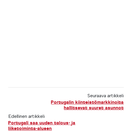
Seuraava artikkeli
Portugalin kiinteistömarkkinoita
hallitsevat suuret asunnot
Edellinen artikkeli
Portugali saa uuden talous- ja
liiketoiminta-alueen