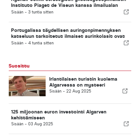
Instituto Piaget de Viseun kanssa ilmailualan
koulutuksen järjestämiseksi Portugalissa
Sisään -
3 tuntia sitten
Portugalissa täydellisen auringonpimennyksen
katseluun tarkoitetut ilmaiset aurinkolasit ovat
loppuneet
Sisään -
4 tuntia sitten
Suosittu
Irlantilaisen turistin kuolema
Algarvessa on mysteeri
Sisään -
22 Aug 2025
125 miljoonan euron investointi Algarven
kehittämiseen
Sisään -
03 Aug 2025