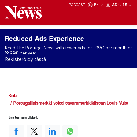
PODCAST
EN
AD-LITE
Reduced Ads Experience
Read The Portugal News with fewer ads for 1.99€ per month or
19.99€ per year.
Rekisteröidy tästä
Koti
Portugalilaismerkki voitti tavaramerkkikiistan Louis Vuitton
Jaa tämä artikkeli: