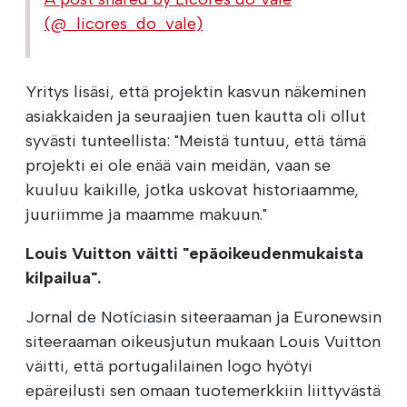
(@_licores_do_vale)
Yritys lisäsi, että projektin kasvun näkeminen
asiakkaiden ja seuraajien tuen kautta oli ollut
syvästi tunteellista: "Meistä tuntuu, että tämä
projekti ei ole enää vain meidän, vaan se
kuuluu kaikille, jotka uskovat historiaamme,
juuriimme ja maamme makuun."
Louis Vuitton väitti "epäoikeudenmukaista
kilpailua".
Jornal de Notíciasin siteeraaman ja Euronewsin
siteeraaman oikeusjutun mukaan Louis Vuitton
väitti, että portugalilainen logo hyötyi
epäreilusti sen omaan tuotemerkkiin liittyvästä