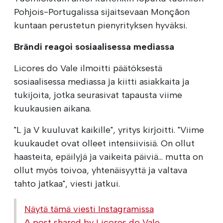
Pohjois-Portugalissa sijaitsevaan Monçãon
kuntaan perustetun pienyrityksen hyväksi.
Brändi reagoi sosiaalisessa mediassa
Licores do Vale ilmoitti päätöksestä
sosiaalisessa mediassa ja kiitti asiakkaita ja
tukijoita, jotka seurasivat tapausta viime
kuukausien aikana.
"L ja V kuuluvat kaikille", yritys kirjoitti. "Viime
kuukaudet ovat olleet intensiivisiä. On ollut
haasteita, epäilyjä ja vaikeita päiviä... mutta on
ollut myös toivoa, yhtenäisyyttä ja valtava
tahto jatkaa", viesti jatkui.
Näytä tämä viesti Instagramissa
A post shared by Licores do Vale