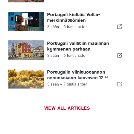
Portugali kieltää Volta-
merkinnättömien
kertakäyttöisten
Sisään -
6 tuntia sitten
juomapakkauksien myynnin
Portugali valittiin maailman
kymmenen parhaan
ulkomaalaisten asuinmaan
Sisään -
6 tuntia sitten
joukkoon
Portugalin viinituotannon
ennustetaan kasvavan 12 %
tämän sadon aikana
Sisään -
7 tuntia sitten
VIEW ALL ARTICLES