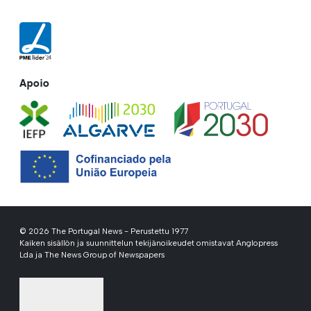
Apoio
© 2026 The Portugal News - Perustettu 1977
Kaiken sisällön ja suunnittelun tekijänoikeudet omistavat Anglopress
Lda ja The News Group of Newspapers