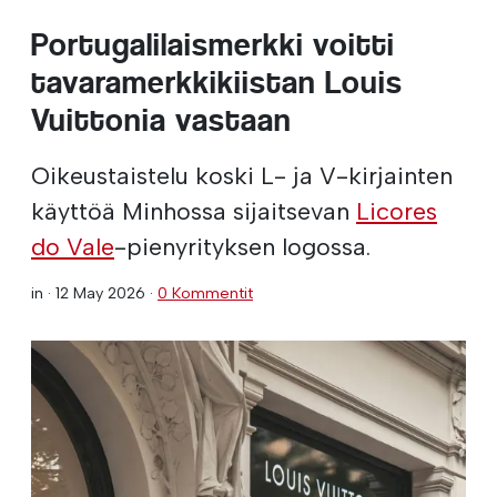
Portugalilaismerkki voitti
tavaramerkkikiistan Louis
Vuittonia vastaan
Oikeustaistelu koski L- ja V-kirjainten
käyttöä Minhossa sijaitsevan
Licores
do Vale
-pienyrityksen logossa.
in ·
12 May 2026
·
0 Kommentit