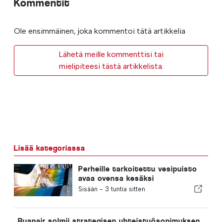
Kommentit
Ole ensimmäinen, joka kommentoi tätä artikkelia
Lähetä meille kommenttisi tai
mielipiteesi tästä artikkelista.
Lisää kategoriassa
Perheille tarkoitettu vesipuisto
avaa ovensa kesäksi
Portugalissa, ja liput maksavat 2
Sisään -
3 tuntia sitten
euroa
Ryanair solmii strategisen yhteistyösopimuksen