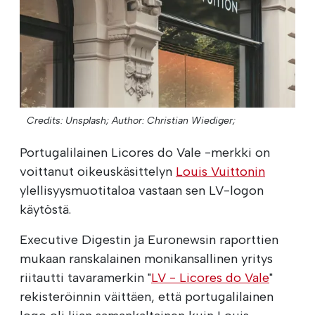
Credits: Unsplash;
Author: Christian Wiediger;
Portugalilainen Licores do Vale -merkki on
voittanut oikeuskäsittelyn
Louis Vuittonin
ylellisyysmuotitaloa vastaan sen LV-logon
käytöstä.
Executive Digestin ja Euronewsin raporttien
mukaan ranskalainen monikansallinen yritys
riitautti tavaramerkin "
LV - Licores do Vale
"
rekisteröinnin väittäen, että portugalilainen