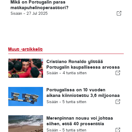
Mikä on Portugalin paras
matkapuhelinoperaattori?
Sisään -
27 Jul 2025
Muut -artikkelit
Cristiano Ronaldo ylittää
Portugalin kaupallisessa arvossa
Sisään -
4 tuntia sitten
Portugalissa on 10 vuoden
aikana kiinniotettu 3,6 miljoonaa
ylinopeutta ajanutta kuljettajaa
Sisään -
5 tuntia sitten
Merenpinnan nousu voi johtaa
siihen, että 40 prosenttia
Portugalin rannoista katoaa
Sisään -
5 tuntia sitten