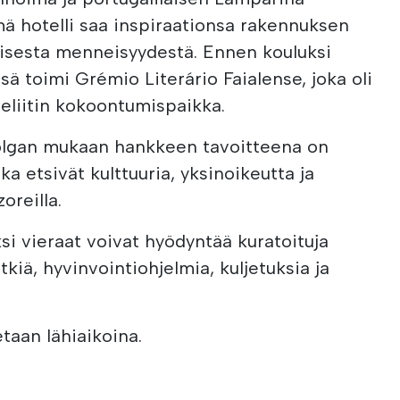
ä hotelli saa inspiraationsa rakennuksen
ellisesta menneisyydestä. Ennen kouluksi
ä toimi Grémio Literário Faialense, joka oli
 eliitin kokoontumispaikka.
Dolgan mukaan hankkeen tavoitteena on
ka etsivät kulttuuria, yksinoikeutta ja
oreilla.
ksi vieraat voivat hyödyntää kuratoituja
kiä, hyvinvointiohjelmia, kuljetuksia ja
taan lähiaikoina.