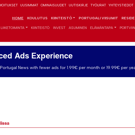
MOITUKSET
UUSIMMAT
OMINAISUUDET
UUTISKIRJE
TYÖURAT
YHTEYSTIEDOT
HOME
KOULUTUS
KIINTEISTÖ
PORTUGALI VIISUMIT
RESID
LIIKETOIMINTA
KIINTEISTÖ
INVEST
ASUMINEN
ELÄMÄNTAPA
PORTVIIN
ced Ads Experience
Portugal News with fewer ads for 1.99€ per month or 19.99€ per yea
lissa