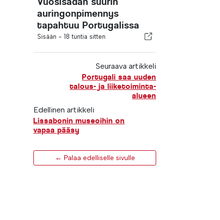
Vuosisadan suurin
auringonpimennys
tapahtuu Portugalissa
Sisään -
18 tuntia sitten
Seuraava artikkeli
Portugali saa uuden
talous- ja liiketoiminta-
alueen
Edellinen artikkeli
Lissabonin museoihin on
vapaa pääsy
← Palaa edelliselle sivulle