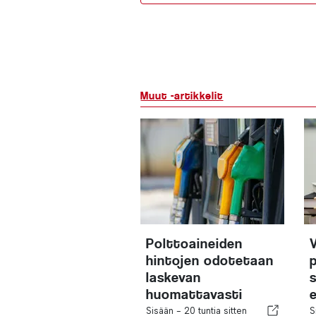
Muut -artikkelit
Polttoaineiden
hintojen odotetaan
laskevan
huomattavasti
Sisään -
20 tuntia sitten
S