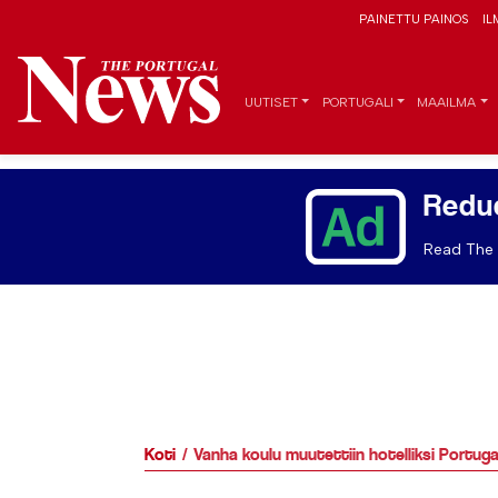
PAINETTU PAINOS
IL
UUTISET
PORTUGALI
MAAILMA
Redu
Read The 
Koti
Vanha koulu muutettiin hotelliksi Portuga