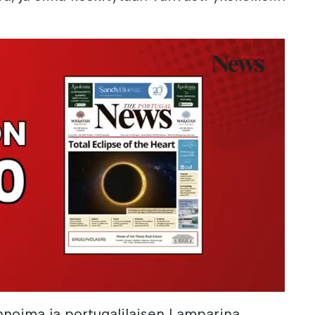
nnoima ja portugalilaisen Lamparina