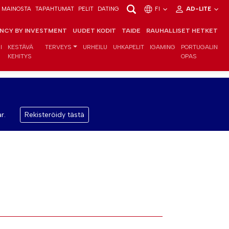
MAINOSTA
TAPAHTUMAT
PELIT
DATING
FI
AD-LITE
ENCY BY INVESTMENT
UUDET KODIT
TAIDE
RAUHALLISET HETKET
I
KESTÄVÄ
TERVEYS
URHEILU
UHKAPELIT
IGAMING
PORTUGALIN
KEHITYS
OPAS
r.
Rekisteröidy tästä