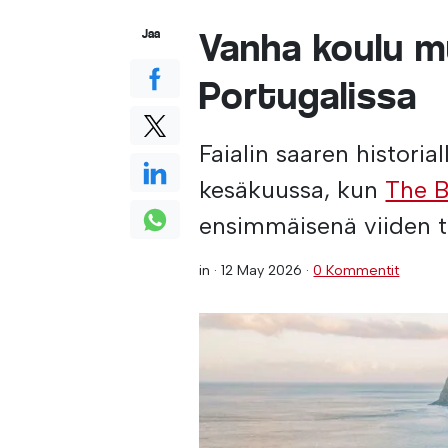
Vanha koulu mu
Jaa
Portugalissa
Faialin saaren histori
kesäkuussa, kun
The B
ensimmäisenä viiden t
in ·
12 May 2026
·
0 Kommentit