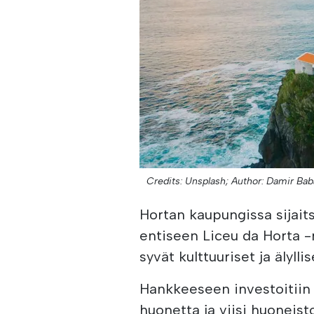
Credits: Unsplash;
Author: Damir Bab
Hortan kaupungissa sijait
entiseen Liceu da Horta -
syvät kulttuuriset ja älylli
Hankkeeseen investoitiin 
huonetta ja viisi huoneisto