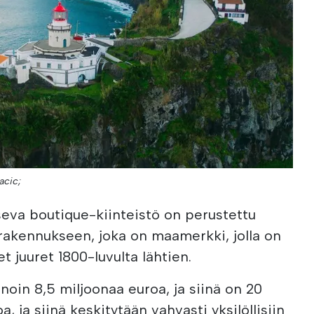
acic;
seva boutique-kiinteistö on perustettu
rakennukseen, joka on maamerkki, jolla on
set juuret 1800-luvulta lähtien.
noin 8,5 miljoonaa euroa, ja siinä on 20
a, ja siinä keskitytään vahvasti yksilöllisiin