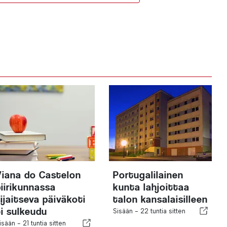
Viana do Castelon
Portugalilainen
piirikunnassa
kunta lahjoittaa
sijaitseva päiväkoti
talon kansalaisilleen
ei sulkeudu
Sisään -
22 tuntia sitten
isään -
21 tuntia sitten