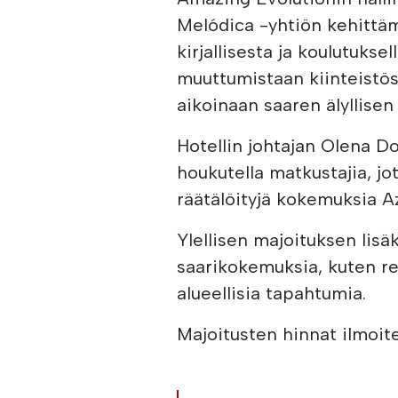
Melódica -yhtiön kehittäm
kirjallisesta ja koulutuks
muuttumistaan kiinteistöss
aikoinaan saaren älyllisen
Hotellin johtajan Olena 
houkutella matkustajia, jot
räätälöityjä kokemuksia Az
Ylellisen majoituksen lisä
saarikokemuksia, kuten ret
alueellisia tapahtumia.
Majoitusten hinnat ilmoite