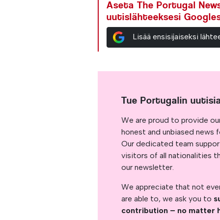
Aseta The Portugal News 
uutislähteeksesi Google
Lisää ensisijaiseksi läh
Tue Portugalin uutisi
We are proud to provide ou
honest and unbiased news for
Our dedicated team support
visitors of all nationalitie
our newsletter.
We appreciate that not ever
are able to, we ask you to
s
contribution – no matter 