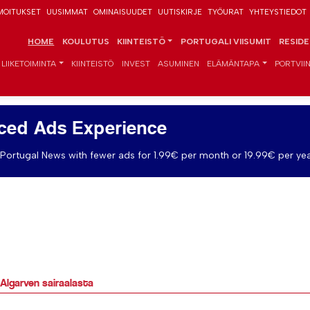
MOITUKSET
UUSIMMAT
OMINAISUUDET
UUTISKIRJE
TYÖURAT
YHTEYSTIEDOT
HOME
KOULUTUS
KIINTEISTÖ
PORTUGALI VIISUMIT
RESID
LIIKETOIMINTA
KIINTEISTÖ
INVEST
ASUMINEN
ELÄMÄNTAPA
PORTVIIN
ced Ads Experience
Portugal News with fewer ads for 1.99€ per month or 19.99€ per yea
 Algarven sairaalasta