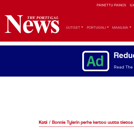
PAINETTU PAINOS
IL
UUTISET
PORTUGALI
MAAILMA
Redu
Read The 
Koti
Bonnie Tylerin perhe kertoo uutta tietoa