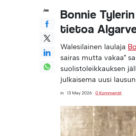
Bonnie Tyleri
Jaa
tietoa Algarve
Walesilainen laulaja
Bo
sairas mutta vakaa" sai
suolistoleikkauksen j
julkaisema uusi lausun
in ·
13 May 2026
·
0 Kommentit