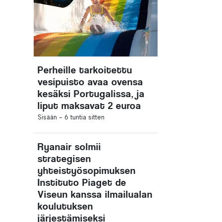
Perheille tarkoitettu
vesipuisto avaa ovensa
kesäksi Portugalissa, ja
liput maksavat 2 euroa
Sisään -
6 tuntia sitten
Ryanair solmii
strategisen
yhteistyösopimuksen
Instituto Piaget de
Viseun kanssa ilmailualan
koulutuksen
järjestämiseksi