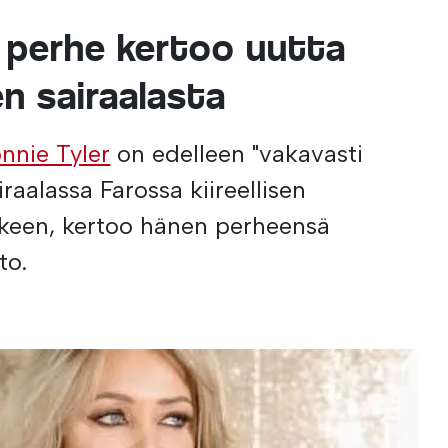
n perhe kertoo uutta
n sairaalasta
nnie Tyler
on edelleen "vakavasti
raalassa Farossa kiireellisen
älkeen, kertoo hänen perheensä
to.