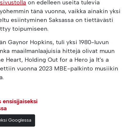
sivustolla
on edelleen useita tulevia
yöhemmin tänä vuonna, vaikka ainakin yksi
eltu esiintyminen Saksassa on tiettävästi
ittyy toipumiseen.
ään Gaynor Hopkins, tuli yksi 1980-luvun
onka maailmanlaajuisia hittejä olivat muun
e Heart, Holding Out for a Hero ja It's a
ettiin vuonna 2023 MBE-palkinto musiikin
a.
ensisijaiseksi
ssa
teeksi Googlessa