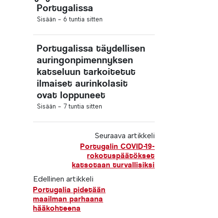
Portugalissa
Sisään -
6 tuntia sitten
Portugalissa täydellisen
auringonpimennyksen
katseluun tarkoitetut
ilmaiset aurinkolasit
ovat loppuneet
Sisään -
7 tuntia sitten
Seuraava artikkeli
Portugalin COVID-19-
rokotuspäätökset
katsotaan turvallisiksi
Edellinen artikkeli
Portugalia pidetään
maailman parhaana
hääkohteena