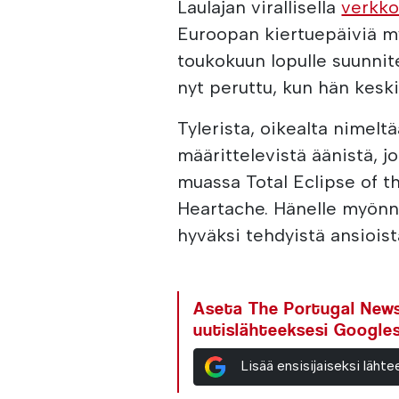
Laulajan virallisella
verkko
Euroopan kiertuepäiviä m
toukokuun lopulle suunnit
nyt peruttu, kun hän kesk
Tylerista, oikealta nimelt
määrittelevistä äänistä, j
muassa Total Eclipse of th
Heartache. Hänelle myönn
hyväksi tehdyistä ansioist
Aseta The Portugal News 
uutislähteeksesi Google
Lisää ensisijaiseksi läh