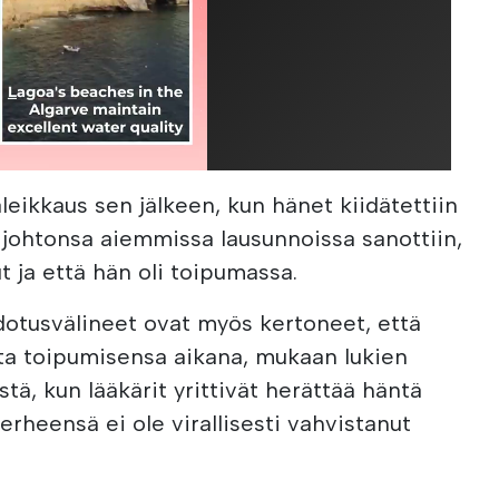
äleikkaus sen jälkeen, kun hänet kiidätettiin
 johtonsa aiemmissa lausunnoissa sanottiin,
ut ja että hän oli toipumassa.
dotusvälineet ovat myös kertoneet, että
sta toipumisensa aikana, mukaan lukien
ä, kun lääkärit yrittivät herättää häntä
rheensä ei ole virallisesti vahvistanut