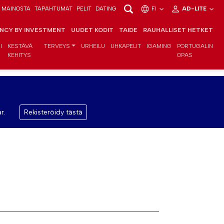
MAINOSTA
TAPAHTUMAT
PELIT
DATING
FI
AD-LITE
ENCY BY INVESTMENT
UUDET KODIT
TAIDE
RAUHALLISET HETKET
I
KESTÄVÄ
TERVEYS
URHEILU
UHKAPELIT
IGAMING
PORTUGALIN
KEHITYS
OPAS
r.
Rekisteröidy tästä