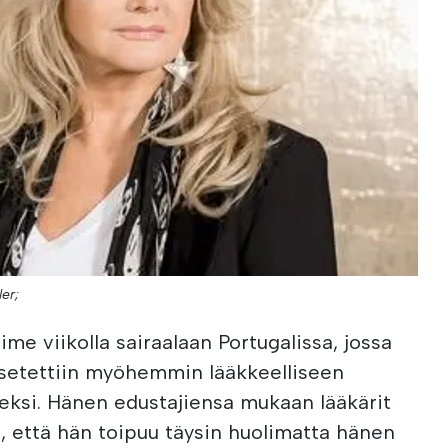
ler;
iime viikolla sairaalaan Portugalissa, jossa
 asetettiin myöhemmin lääkkeelliseen
ksi. Hänen edustajiensa mukaan lääkärit
a, että hän toipuu täysin huolimatta hänen