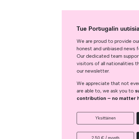
Tue Portugalin uutisi
We are proud to provide ou
honest and unbiased news for
Our dedicated team support
visitors of all nationalitie
our newsletter.
We appreciate that not ever
are able to, we ask you to
s
contribution – no matter 
Yksittäinen
2,50 € / month