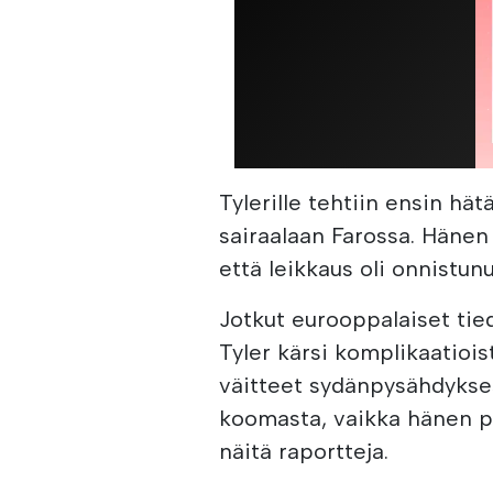
Tylerille tehtiin ensin hät
sairaalaan Farossa. Hänen
että leikkaus oli onnistun
Jotkut eurooppalaiset tie
Tyler kärsi komplikaatioi
väitteet sydänpysähdyksest
koomasta, vaikka hänen pe
näitä raportteja.