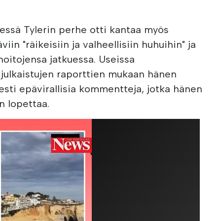
essä Tylerin perhe otti kantaa myös
iin "räikeisiin ja valheellisiin huhuihin" ja
hoitojensa jatkuessa. Useissa
 julkaistujen raporttien mukaan hänen
isesti epävirallisia kommentteja, jotka hänen
n lopettaa.