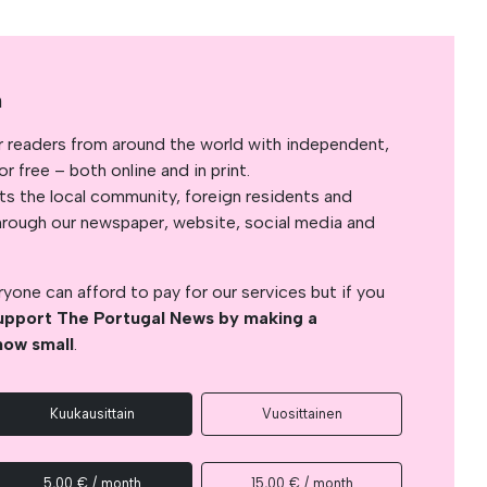
a
r readers from around the world with independent,
 free – both online and in print.
s the local community, foreign residents and
s through our newspaper, website, social media and
yone can afford to pay for our services but if you
upport The Portugal News by making a
how small
.
Kuukausittain
Vuosittainen
5,00 € / month
15,00 € / month