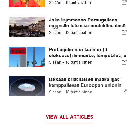
uudelleen Marokon valintaa
Sisään -
11 tuntia sitten
vuoden 2030 jalkapallon MM-
kisojen isäntämaaksi Ceutan
kriisin vuoksi
Joka kymmenes Portugalissa
myyntiin laitettu asuinkiinteistö
myydään alle viikossa
Sisään -
12 tuntia sitten
Portugalin sää tänään (6.
elokuuta): Ennuste, lämpötilat ja
mitä odottaa
Sisään -
13 tuntia sitten
Iäkkäät brittiläiset matkailijat
kamppailevat Euroopan unionin
uusien sormenjälkitarkastusten
Sisään -
13 tuntia sitten
kanssa
VIEW ALL ARTICLES