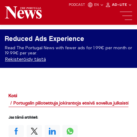
PODCAST
EN
AD-LITE
Reduced Ads Experience
Read The Portugal News with fewer ads for 1.99€ per month or
19.99€ per year.
Rekisteröidy tästä
Koti
Portugalin piilotettuja jokirantoja etsivä sovellus julkaistiin
Jaa tämä artikkeli: