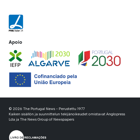
Apoio
© 2026 The Portugal News - Perustettu 1977
Kaiken sisällön ja suunnittelun tekijänoikeudet omistavat Anglopress
Lda ja The News Group of Newspapers