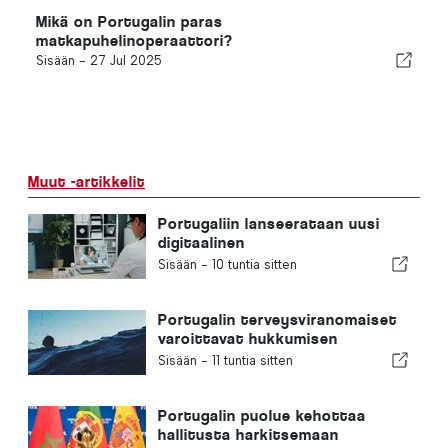
Mikä on Portugalin paras
matkapuhelinoperaattori?
Sisään -
27 Jul 2025
Muut -artikkelit
Portugaliin lanseerataan uusi
digitaalinen
terveydenhuoltoalusta
Sisään -
10 tuntia sitten
Portugalin terveysviranomaiset
varoittavat hukkumisen
vaaroista
Sisään -
11 tuntia sitten
Portugalin puolue kehottaa
hallitusta harkitsemaan