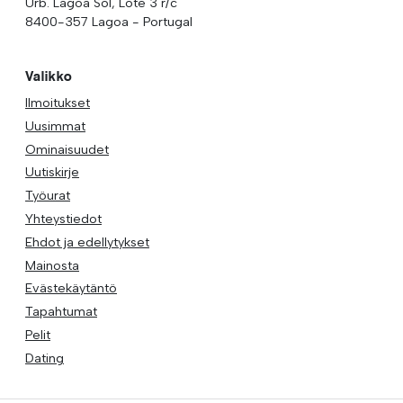
Urb. Lagoa Sol, Lote 3 r/c
8400-357 Lagoa - Portugal
Valikko
Ilmoitukset
Uusimmat
Ominaisuudet
Uutiskirje
Työurat
Yhteystiedot
Ehdot ja edellytykset
Mainosta
Evästekäytäntö
Tapahtumat
Pelit
Dating