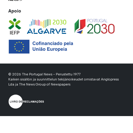
Apoio
© 2026 The Portugal News - Perustettu 1977
Kaiken sisällön ja suunnittelun tekijänoikeudet omistavat Anglopress
Lda ja The News Group of Newspapers