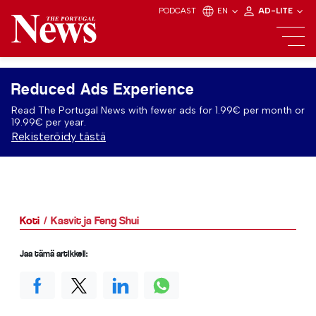
PODCAST
EN
AD-LITE
Reduced Ads Experience
Read The Portugal News with fewer ads for 1.99€ per month or
19.99€ per year.
Rekisteröidy tästä
Koti
Kasvit ja Feng Shui
Jaa tämä artikkeli: