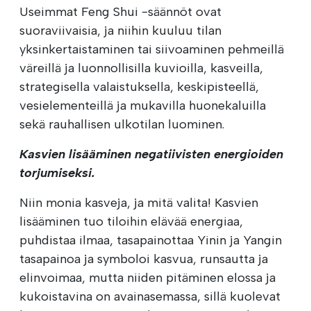
Useimmat Feng Shui -säännöt ovat
suoraviivaisia, ja niihin kuuluu tilan
yksinkertaistaminen tai siivoaminen pehmeillä
väreillä ja luonnollisilla kuvioilla, kasveilla,
strategisella valaistuksella, keskipisteellä,
vesielementeillä ja mukavilla huonekaluilla
sekä rauhallisen ulkotilan luominen.
Kasvien lisääminen negatiivisten energioiden
torjumiseksi.
Niin monia kasveja, ja mitä valita! Kasvien
lisääminen tuo tiloihin elävää energiaa,
puhdistaa ilmaa, tasapainottaa Yinin ja Yangin
tasapainoa ja symboloi kasvua, runsautta ja
elinvoimaa, mutta niiden pitäminen elossa ja
kukoistavina on avainasemassa, sillä kuolevat