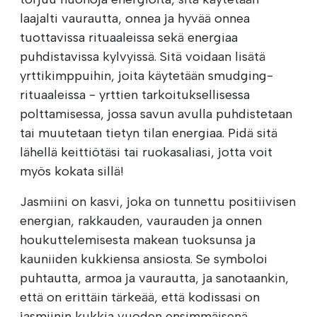
laajalti vaurautta, onnea ja hyvää onnea
tuottavissa rituaaleissa sekä energiaa
puhdistavissa kylvyissä. Sitä voidaan lisätä
yrttikimppuihin, joita käytetään smudging-
rituaaleissa - yrttien tarkoituksellisessa
polttamisessa, jossa savun avulla puhdistetaan
tai muutetaan tietyn tilan energiaa. Pidä sitä
lähellä keittiötäsi tai ruokasaliasi, jotta voit
myös kokata sillä!
Jasmiini on kasvi, joka on tunnettu positiivisen
energian, rakkauden, vaurauden ja onnen
houkuttelemisesta makean tuoksunsa ja
kauniiden kukkiensa ansiosta. Se symboloi
puhtautta, armoa ja vaurautta, ja sanotaankin,
että on erittäin tärkeää, että kodissasi on
jasmiinin kukkia vuoden ensimmäisenä