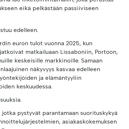
ukseen eikä pelkästään passiiviseen
stuu edelleen.
jardin euron tulot vuonna 2025, kun
 jatkoivat matkailuaan Lissaboniin, Portoon,
uille keskeisille markkinoille. Samaan
anlaajuinen näkyvyys kasvaa edelleen
ätyöntekijöiden ja elämäntyyliin
joiden keskuudessa.
suuksia.
e, jotka pystyvät parantamaan suorituskykyä
noittelujärjestelmien, asiakaskokemuksen