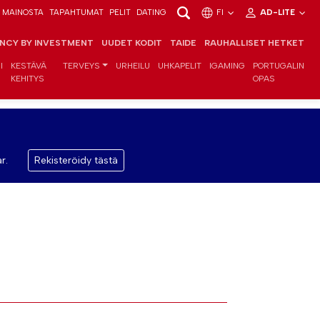
MAINOSTA
TAPAHTUMAT
PELIT
DATING
FI
AD-LITE
ENCY BY INVESTMENT
UUDET KODIT
TAIDE
RAUHALLISET HETKET
I
KESTÄVÄ
TERVEYS
URHEILU
UHKAPELIT
IGAMING
PORTUGALIN
KEHITYS
OPAS
r.
Rekisteröidy tästä