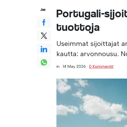
Portugali-sijo
Jaa
tuottoja
Useimmat sijoittajat a
kautta: arvonnousu. 
in ·
14 May 2026
·
0 Kommentit