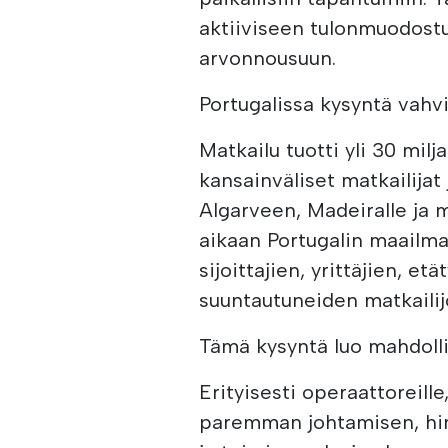
aktiiviseen tulonmuodost
arvonnousuun.
Portugalissa kysyntä vahvi
Matkailu tuotti yli 30 mil
kansainväliset matkailijat
Algarveen, Madeiralle ja m
aikaan Portugalin maailm
sijoittajien, yrittäjien, et
suuntautuneiden matkaili
Tämä kysyntä luo mahdolli
Erityisesti operaattoreill
paremman johtamisen, hin