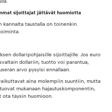
lla.
mmat sijoittajat jättävät huomiotta
en kannalta taustalla on toinenkin
toiminta.
sen dollaripohjaisille sijoittajille. Jos euro
altain dollariin, tuotto voi parantua,
userän arvo pysyisi ennallaan.
aikuttavat aina molempiin suuntiin, mutta
et tuovat mukanaan hajautuskomponentin,
ät ota täysin huomioon.