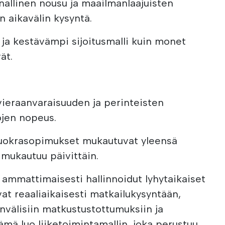
nnallinen nousu ja maailmanlaajuisten
 aikavälin kysyntä.
ja kestävämpi sijoitusmalli kuin monet
ät.
vieraanvaraisuuden ja perinteisten
lojen nopeus.
vuokrasopimukset mukautuvat yleensä
 mukautuu päivittäin.
a ammattimaisesti hallinnoidut lyhytaikaiset
t reaaliaikaisesti matkailukysyntään,
invälisiin matkustustottumuksiin ja
Tämä luo liiketoimintamallin, joka perustuu