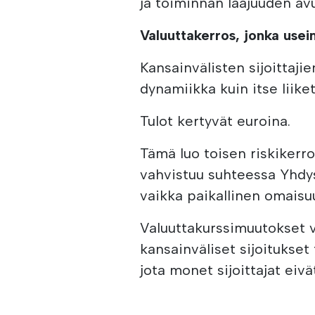
ja toiminnan laajuuden avu
Valuuttakerros, jonka usei
Kansainvälisten sijoittaji
dynamiikka kuin itse liike
Tulot kertyvät euroina.
Tämä luo toisen riskikerrok
vahvistuu suhteessa Yhdysv
vaikka paikallinen omaisu
Valuuttakurssimuutokset v
kansainväliset sijoituks
jota monet sijoittajat eiv