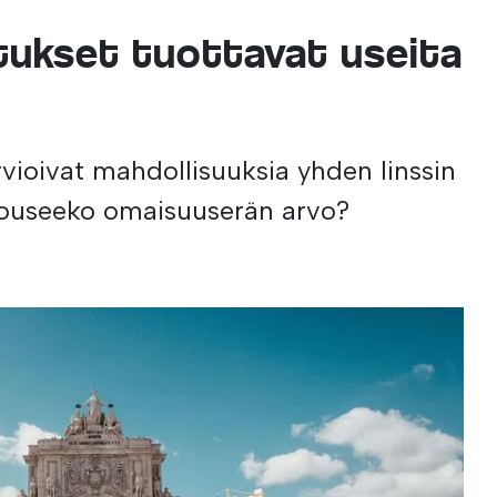
itukset tuottavat useita
rvioivat mahdollisuuksia yhden linssin
Nouseeko omaisuuserän arvo?