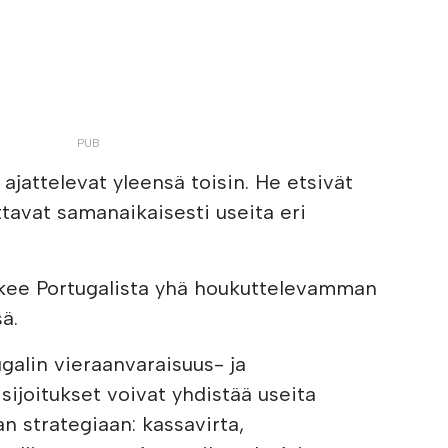
 ajattelevat yleensä toisin. He etsivät
ottavat samanaikaisesti useita eri
ekee Portugalista yhä houkuttelevamman
ä.
galin vieraanvaraisuus- ja
sijoitukset voivat yhdistää useita
n strategiaan: kassavirta,