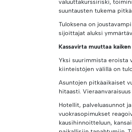
valuuttakurssiriski, toimi
suuntausten tukema pitkän
Tuloksena on joustavampi 
sijoittajat aluksi ymmärtäv
Kassavirta muuttaa kaiken
Yksi suurimmista eroista 
kiinteistöjen välillä on tu
Asuntojen pitkäaikaiset 
hitaasti. Vieraanvaraisuus
Hotellit, palveluasunnot j
vuokrasopimukset reagoiva
kausihinnoitteluun, kansa
paikallisiin tapahtumiin. 