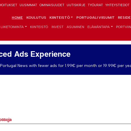
MOITUKSET
UUSIMMAT
OMINAISUUDET
UUTISKIRJE
TYÖURAT
YHTEYSTIEDOT
HOME
KOULUTUS
KIINTEISTÖ
PORTUGALI VIISUMIT
RESID
LIIKETOIMINTA
KIINTEISTÖ
INVEST
ASUMINEN
ELÄMÄNTAPA
PORTVIIN
ced Ads Experience
Portugal News with fewer ads for 1.99€ per month or 19.99€ per yea
ottoja