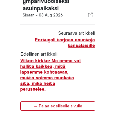
ympärivuotiseksi
asuinpaikaksi
Sisään -
03 Aug 2026
Seuraava artikkeli
Portugali tarjoaa asuntoja
kansalaisille
Edellinen artikkeli
Viikon kirkko: Me emme voi
hallita kaikkea, mitä
lapsemme kohtaavat,
mutta voimme muokata
sitä, mikä heitä
perustelee.
← Palaa edelliselle sivulle