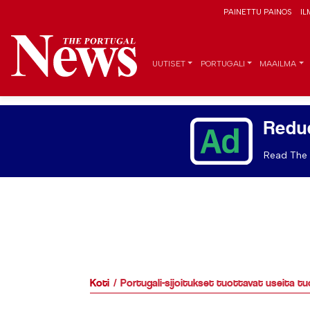
PAINETTU PAINOS
IL
UUTISET
PORTUGALI
MAAILMA
Redu
Read The 
Koti
Portugali-sijoitukset tuottavat useita tu