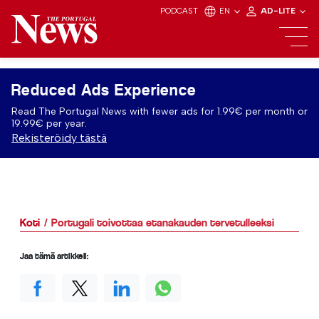
PODCAST
EN
AD-LITE
Reduced Ads Experience
Read The Portugal News with fewer ads for 1.99€ per month or
19.99€ per year.
Rekisteröidy tästä
Koti
Portugali toivottaa etanakauden tervetulleeksi
Jaa tämä artikkeli: