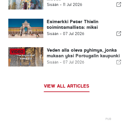
Sisään -
11 Jul 2026
Esimerkki Peter Thielin
toimintamallista: miksi
kultaviisumi on arvokas
Sisään -
07 Jul 2026
vaihtoehto
Veden alla oleva pyhimys, jonka
mukaan yksi Portugalin kaupunki
on nimetty
Sisään -
07 Jul 2026
VIEW ALL ARTICLES