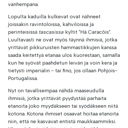
vanhempana.
Lopulta kaduilla kulkevat ovat nähneet
joissakin ravintoloissa, kahviloissa ja
perinteisissä
tascasissa
kyltit "Há Caracóis".
Luultavasti ne ovat myös täynnä ihmisiä, jotka
yrittävät pikkuruisten hammastikkujen kanssa
saada keitettyä etanaa ulos kuorestaan, samalla
kun he syövät paahdetun leivän ja voin kera ja
tietysti imperialin - tai fino, jos ollaan Pohjois-
Portugalissa.
Nyt on tavallisempaa nähdä maaseudulla
ihmisiä, jotka yrittävät pyydystää parhaita
etanoita joko myydäkseen tai syödäkseen niitä
kotona. Kotona ihmiset osaavat hoitaa etanoita
niin, että ne kasvavat entistä maukkaammiksi.