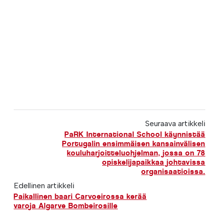
Seuraava artikkeli
PaRK International School käynnistää
Portugalin ensimmäisen kansainvälisen
kouluharjoitteluohjelman, jossa on 78
opiskelijapaikkaa johtavissa
organisaatioissa.
Edellinen artikkeli
Paikallinen baari Carvoeirossa kerää
varoja Algarve Bombeirosille