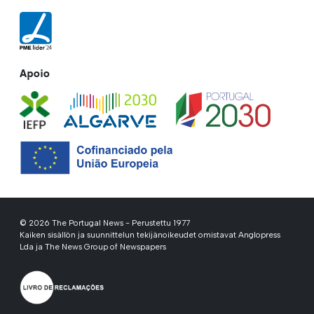
Apoio
© 2026 The Portugal News - Perustettu 1977
Kaiken sisällön ja suunnittelun tekijänoikeudet omistavat Anglopress
Lda ja The News Group of Newspapers