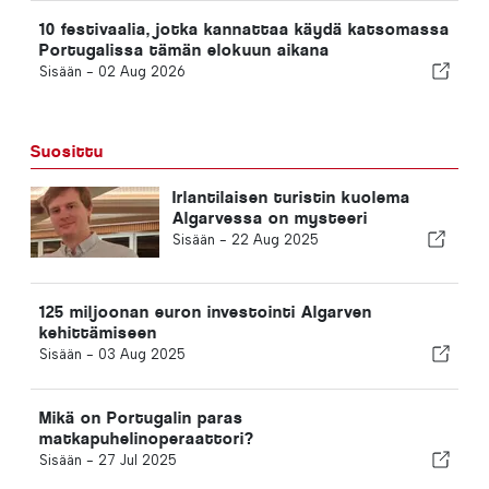
10 festivaalia, jotka kannattaa käydä katsomassa
Portugalissa tämän elokuun aikana
Sisään -
02 Aug 2026
Suosittu
Irlantilaisen turistin kuolema
Algarvessa on mysteeri
Sisään -
22 Aug 2025
125 miljoonan euron investointi Algarven
kehittämiseen
Sisään -
03 Aug 2025
Mikä on Portugalin paras
matkapuhelinoperaattori?
Sisään -
27 Jul 2025