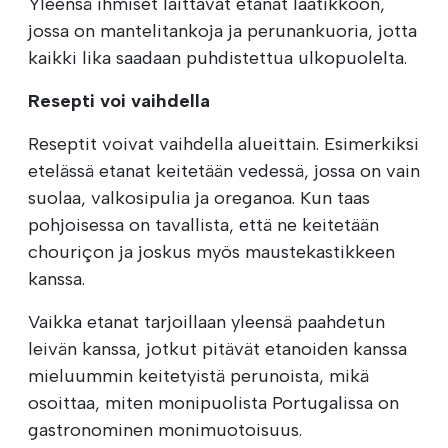
Yleensä ihmiset laittavat etanat laatikkoon,
jossa on mantelitankoja ja perunankuoria, jotta
kaikki lika saadaan puhdistettua ulkopuolelta.
Resepti voi vaihdella
Reseptit voivat vaihdella alueittain. Esimerkiksi
etelässä etanat keitetään vedessä, jossa on vain
suolaa, valkosipulia ja oreganoa. Kun taas
pohjoisessa on tavallista, että ne keitetään
chouriçon ja joskus myös maustekastikkeen
kanssa.
Vaikka etanat tarjoillaan yleensä paahdetun
leivän kanssa, jotkut pitävät etanoiden kanssa
mieluummin keitetyistä perunoista, mikä
osoittaa, miten monipuolista Portugalissa on
gastronominen monimuotoisuus.