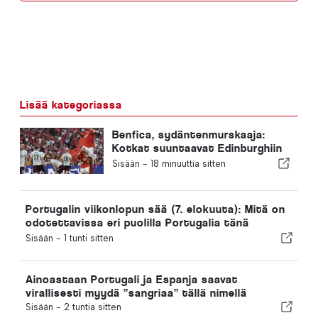
Lisää kategoriassa
Benfica, sydäntenmurskaaja:
Kotkat suuntaavat Edinburghiin
jo toinen jalka seuraavalla
Sisään -
18 minuuttia sitten
kierroksella
Portugalin viikonlopun sää (7. elokuuta): Mitä on
odotettavissa eri puolilla Portugalia tänä
viikonloppuna
Sisään -
1 tunti sitten
Ainoastaan Portugali ja Espanja saavat
virallisesti myydä ”sangriaa” tällä nimellä
Sisään -
2 tuntia sitten