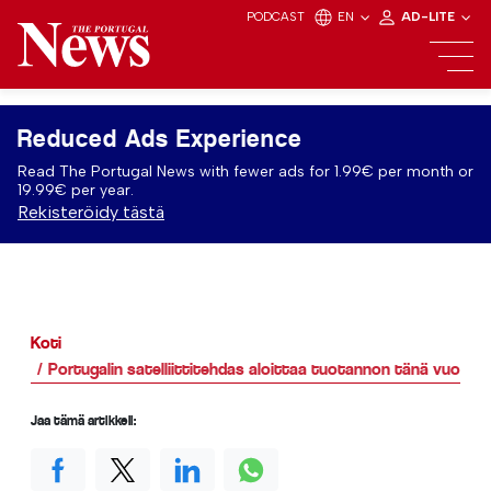
PODCAST
EN
AD-LITE
Reduced Ads Experience
Read The Portugal News with fewer ads for 1.99€ per month or
19.99€ per year.
Rekisteröidy tästä
Koti
Portugalin satelliittitehdas aloittaa tuotannon tänä vuonna
Jaa tämä artikkeli: