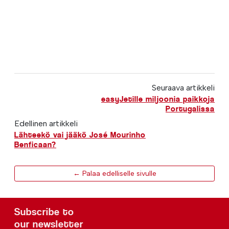
Seuraava artikkeli
easyJetille miljoonia paikkoja
Portugalissa
Edellinen artikkeli
Lähteekö vai jääkö José Mourinho
Benficaan?
← Palaa edelliselle sivulle
Subscribe to
our newsletter