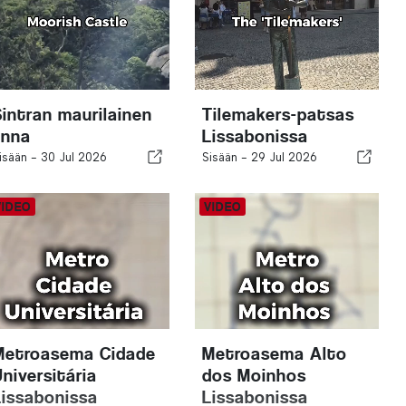
Sintran maurilainen
Tilemakers-patsas
inna
Lissabonissa
isään -
30 Jul 2026
Sisään -
29 Jul 2026
Metroasema Cidade
Metroasema Alto
Universitária
dos Moinhos
Lissabonissa
Lissabonissa