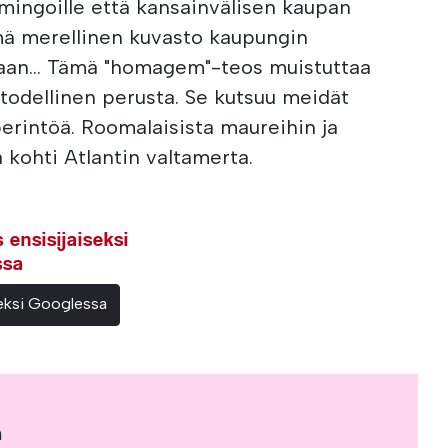
amingoille että kansainvälisen kaupan
ä merellinen kuvasto kaupungin
an... Tämä "homagem"-teos muistuttaa
 todellinen perusta. Se kutsuu meidät
erintöä. Roomalaisista maureihin ja
 kohti Atlantin valtamerta.
ensisijaiseksi
ssa
teeksi Googlessa
a