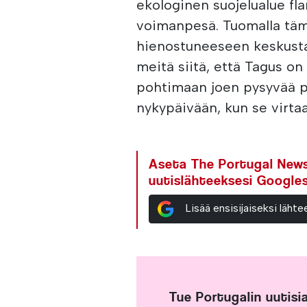
ekologinen suojelualue fl
voimanpesä. Tuomalla täm
hienostuneeseen keskusta
meitä siitä, että Tagus on
pohtimaan joen pysyvää p
nykypäivään, kun se virtaa
Aseta The Portugal News 
uutislähteeksesi Google
Lisää ensisijaiseksi läh
Tue Portugalin uutisi