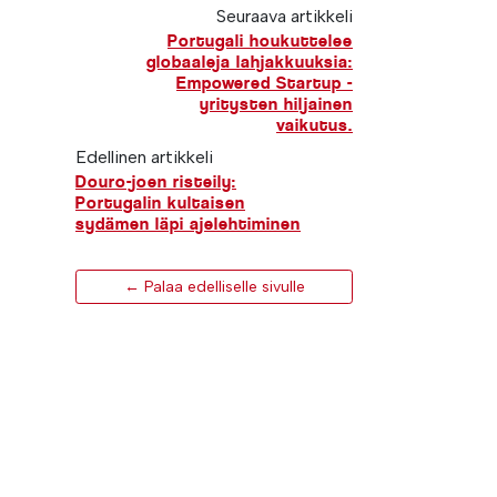
Seuraava artikkeli
Portugali houkuttelee
globaaleja lahjakkuuksia:
Empowered Startup -
yritysten hiljainen
vaikutus.
Edellinen artikkeli
Douro-joen risteily:
Portugalin kultaisen
sydämen läpi ajelehtiminen
← Palaa edelliselle sivulle