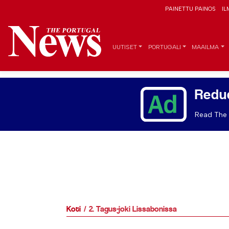
PAINETTU PAINOS
IL
UUTISET
PORTUGALI
MAAILMA
Redu
Read The 
Koti
2. Tagus-joki Lissabonissa