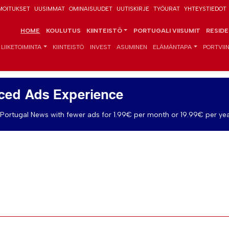
MOITUKSET
UUSIMMAT
OMINAISUUDET
UUTISKIRJE
TYÖURAT
YHTEYSTIEDOT
HOME
KOULUTUS
KIINTEISTÖ
PORTUGALI VIISUMIT
RESID
LIIKETOIMINTA
KIINTEISTÖ
INVEST
ASUMINEN
ELÄMÄNTAPA
PORTVIIN
ced Ads Experience
Portugal News with fewer ads for 1.99€ per month or 19.99€ per yea