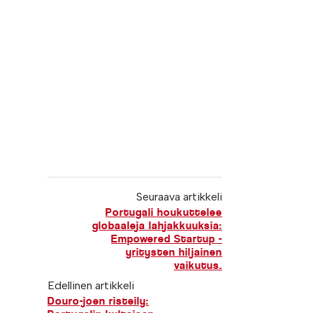
Seuraava artikkeli
Portugali houkuttelee
globaaleja lahjakkuuksia:
Empowered Startup -
yritysten hiljainen
vaikutus.
Edellinen artikkeli
Douro-joen risteily: