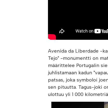
Avenida da Liberdade -ka
Tejo" -monumentti on mate
määrittelee Portugalin sie
juhlistamaan kadun "vapaut
patsas, joka symboloi joen 
sen pituutta. Tagus-joki o
ulottuu yli 1 000 kilometriä