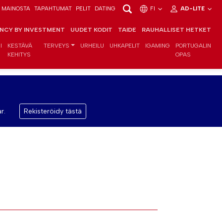
MAINOSTA
TAPAHTUMAT
PELIT
DATING
FI
AD-LITE
ENCY BY INVESTMENT
UUDET KODIT
TAIDE
RAUHALLISET HETKET
I
KESTÄVÄ
TERVEYS
URHEILU
UHKAPELIT
IGAMING
PORTUGALIN
KEHITYS
OPAS
r.
Rekisteröidy tästä