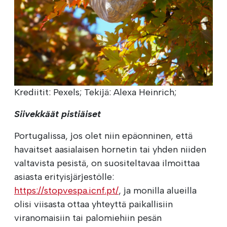
Krediitit: Pexels; Tekijä: Alexa Heinrich;
Siivekkäät pistiäiset
Portugalissa, jos olet niin epäonninen, että
havaitset aasialaisen hornetin tai yhden niiden
valtavista pesistä, on suositeltavaa ilmoittaa
asiasta erityisjärjestölle:
https://stopvespa.icnf.pt/
, ja monilla alueilla
olisi viisasta ottaa yhteyttä paikallisiin
viranomaisiin tai palomiehiin pesän