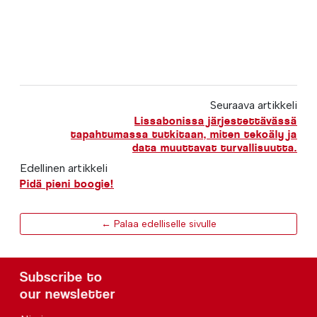
Seuraava artikkeli
Lissabonissa järjestettävässä
tapahtumassa tutkitaan, miten tekoäly ja
data muuttavat turvallisuutta.
Edellinen artikkeli
Pidä pieni boogie!
← Palaa edelliselle sivulle
Subscribe to
our newsletter