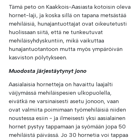
Tämä peto on Kaakkois-Aasiasta kotoisin oleva
hornet-laji, ja koska sillä on tapana metsästää
mehiläisiä, hunajantuottajat ovat oikeutetusti
huolissaan siitä, että ne tunkeutuvat
mehiläisyhdyskuntiin, mikä vaikuttaa
hunajantuotantoon mutta myös ympäröivän
kasviston pölytykseen.
Muodosta järjestäytynyt jono
Aasialaisia hornetteja on havaittu laajalti
väijymässä mehiläispesien ulkopuolella,
eivätkä ne varsinaisesti asetu jonoon, vaan
ovat valmiita poimimaan työmehiläisiä niiden
noustessa esiin - ja ilmeisesti yksi aasialainen
hornet pystyy tappamaan ja syömään jopa 50
mehiläistä päivässä. Jo 30 hornetia voi tappaa