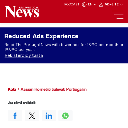
PODCAST
EN
AD-LITE
Reduced Ads Experience
Read The Portugal News with fewer ads for 1.99€ per month or
19.99€ per year.
Rekisteröidy tästä
Koti
Aasian Hornetit tulevat Portugaliin
Jaa tämä artikkeli: