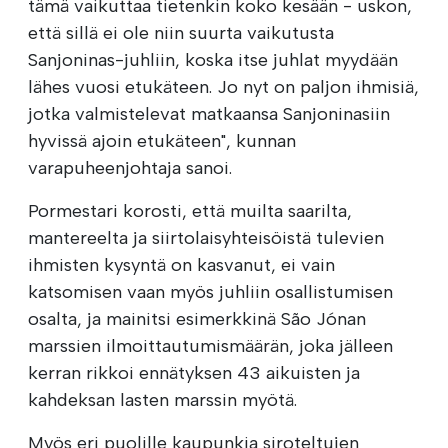
tämä vaikuttaa tietenkin koko kesään - uskon,
että sillä ei ole niin suurta vaikutusta
Sanjoninas-juhliin, koska itse juhlat myydään
lähes vuosi etukäteen. Jo nyt on paljon ihmisiä,
jotka valmistelevat matkaansa Sanjoninasiin
hyvissä ajoin etukäteen", kunnan
varapuheenjohtaja sanoi.
Pormestari korosti, että muilta saarilta,
mantereelta ja siirtolaisyhteisöistä tulevien
ihmisten kysyntä on kasvanut, ei vain
katsomisen vaan myös juhliin osallistumisen
osalta, ja mainitsi esimerkkinä São Jónan
marssien ilmoittautumismäärän, joka jälleen
kerran rikkoi ennätyksen 43 aikuisten ja
kahdeksan lasten marssin myötä.
Myös eri puolille kaupunkia siroteltujen