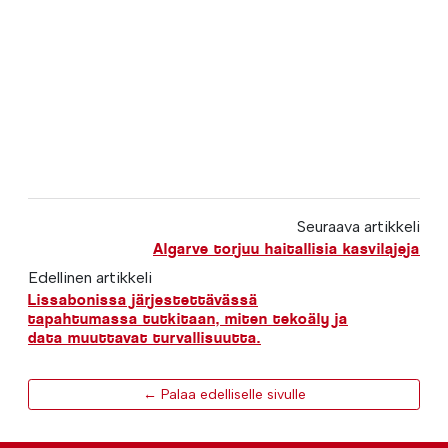
Seuraava artikkeli
Algarve torjuu haitallisia kasvilajeja
Edellinen artikkeli
Lissabonissa järjestettävässä
tapahtumassa tutkitaan, miten tekoäly ja
data muuttavat turvallisuutta.
← Palaa edelliselle sivulle