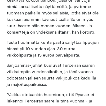
keskittyä kokoonpanoon, jossa on vahvoja
nimiä kansalliselta näyttämöltä, ja pyrimme
tuomaan paikalle myös sellaisia, jotka eivät ole
koskaan aiemmin käyneet täällä. Se on myös
suuri haaste näin monen vuoden jälkeen. Ja
konsertteja on yhdeksänä iltana", hän korosti.
Tästä huolimatta kunta päätti säilyttää lippujen
hinnat yli 10 vuoden ajan: 30 euroa
viikkolipusta ja 15 euroa päivälipusta.
Sanjoaninas-juhlat kuuluvat Terceiran saaren
vilkkaimpiin vuodenaikoihin, ja tänä vuonna
odotetaan jälleen suurta väkijoukkoa kaduilla
ja majoituspaikoissa.
"Vaikka otetaankin huomioon, että Ryanair ei
liikennöi Terceiran saarelle tänä vuonna - ja