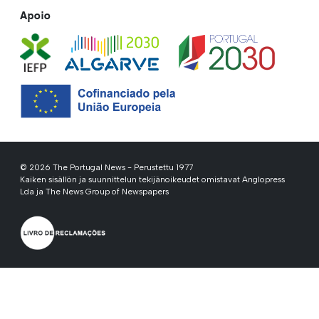
Apoio
© 2026 The Portugal News - Perustettu 1977
Kaiken sisällön ja suunnittelun tekijänoikeudet omistavat Anglopress
Lda ja The News Group of Newspapers