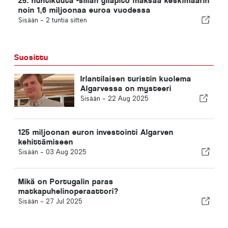
25. huhtikuuta -sillan ylläpito maksaa keskimäärin
noin 1,6 miljoonaa euroa vuodessa
Sisään -
2 tuntia sitten
Suosittu
Irlantilaisen turistin kuolema
Algarvessa on mysteeri
Sisään -
22 Aug 2025
125 miljoonan euron investointi Algarven
kehittämiseen
Sisään -
03 Aug 2025
Mikä on Portugalin paras
matkapuhelinoperaattori?
Sisään -
27 Jul 2025