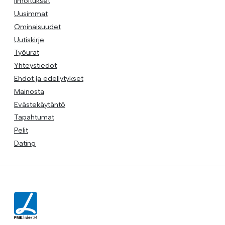
Ilmoitukset
Uusimmat
Ominaisuudet
Uutiskirje
Työurat
Yhteystiedot
Ehdot ja edellytykset
Mainosta
Evästekäytäntö
Tapahtumat
Pelit
Dating