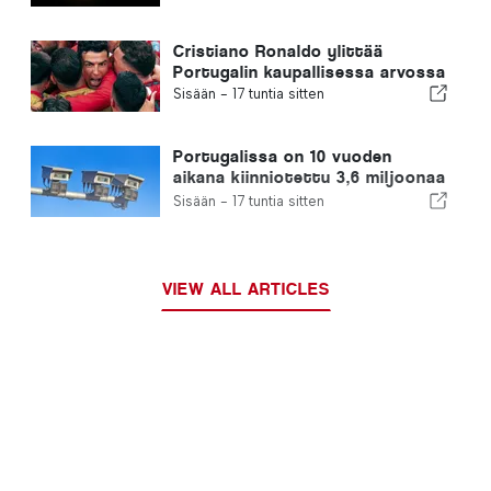
ovat loppuneet
Cristiano Ronaldo ylittää
Portugalin kaupallisessa arvossa
Sisään -
17 tuntia sitten
Portugalissa on 10 vuoden
aikana kiinniotettu 3,6 miljoonaa
ylinopeutta ajanutta kuljettajaa
Sisään -
17 tuntia sitten
VIEW ALL ARTICLES