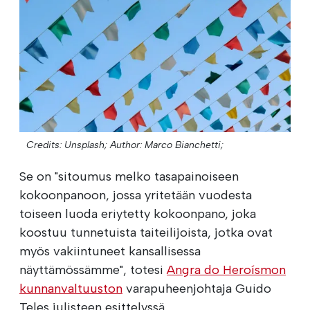
Credits: Unsplash;
Author: Marco Bianchetti;
Se on "sitoumus melko tasapainoiseen
kokoonpanoon, jossa yritetään vuodesta
toiseen luoda eriytetty kokoonpano, joka
koostuu tunnetuista taiteilijoista, jotka ovat
myös vakiintuneet kansallisessa
näyttämössämme", totesi
Angra do Heroísmon
kunnanvaltuuston
varapuheenjohtaja Guido
Teles julisteen esittelyssä.