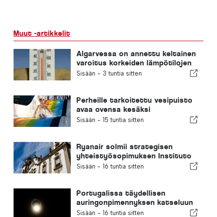
Muut -artikkelit
Algarvessa on annettu keltainen
varoitus korkeiden lämpötilojen
vuoksi
Sisään -
3 tuntia sitten
Perheille tarkoitettu vesipuisto
avaa ovensa kesäksi
Portugalissa, ja liput maksavat 2
Sisään -
15 tuntia sitten
euroa
Ryanair solmii strategisen
yhteistyösopimuksen Instituto
Piaget de Viseun kanssa
Sisään -
16 tuntia sitten
ilmailualan koulutuksen
järjestämiseksi Portugalissa
Portugalissa täydellisen
auringonpimennyksen katseluun
tarkoitetut ilmaiset aurinkolasit
Sisään -
16 tuntia sitten