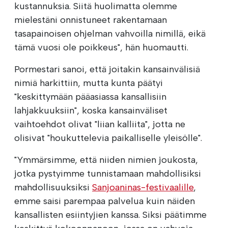
kustannuksia. Siitä huolimatta olemme
mielestäni onnistuneet rakentamaan
tasapainoisen ohjelman vahvoilla nimillä, eikä
tämä vuosi ole poikkeus", hän huomautti.
Pormestari sanoi, että joitakin kansainvälisiä
nimiä harkittiin, mutta kunta päätyi
"keskittymään pääasiassa kansallisiin
lahjakkuuksiin", koska kansainväliset
vaihtoehdot olivat "liian kalliita", jotta ne
olisivat "houkuttelevia paikalliselle yleisölle".
"Ymmärsimme, että niiden nimien joukosta,
jotka pystyimme tunnistamaan mahdollisiksi
mahdollisuuksiksi
Sanjoaninas-festivaalille
,
emme saisi parempaa palvelua kuin näiden
kansallisten esiintyjien kanssa. Siksi päätimme