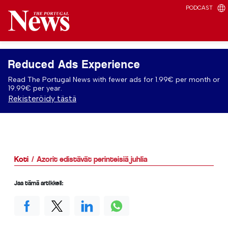
PODCAST
Reduced Ads Experience
Read The Portugal News with fewer ads for 1.99€ per month or
19.99€ per year.
Rekisteröidy tästä
Koti
Azorit edistävät perinteisiä juhlia
Jaa tämä artikkeli: