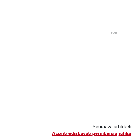
Seuraava artikkeli
Azorit edistävät perinteisiä juhlia