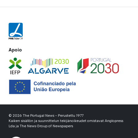
Apoio
© 2026 The Portugal News - Perustettu 1977
Kaiken sisällön ja suunnittelun tekijänoikeudet omistavat Anglopress
Lda ja The News Group of Newspapers