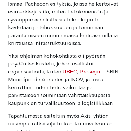
Ismael Pachecon esityksiä, joissa he kertoivat
esimerkkejä siitä, miten tietokonenäön ja
syväoppimisen kaltaisia teknologioita
käytetään jo tehokkuuden ja toiminnan
parantamiseen muun muassa lentoasemilla ja
kriittisissä infrastruktuureissa.
Yksi ohjelman kohokohdista oli pyöreän
pöydän keskustelu, johon osallistui
organisaatioita, kuten
UBBO
,
Prosegur
, ISBIN,
Município de Abrantes ja INOV, ja jossa
kerrottiin, miten tieto vaikuttaa jo
päivittäiseen toimintaan vähittäiskaupasta
kaupunkien turvallisuuteen ja logistiikkaan.
Tapahtumassa esiteltiin myös Axis-yhtiön
uusimpia ratkaisuja tutka-, kulunvalvonta-,