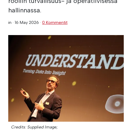
rooliin turvallisuus- ja operatiivisessa
hallinnassa.
in ·
16 May 2026
·
0 Kommentit
Credits: Supplied Image;