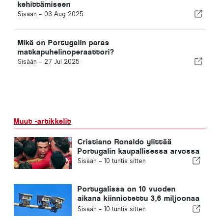
kehittämiseen
Sisään -
03 Aug 2025
Mikä on Portugalin paras
matkapuhelinoperaattori?
Sisään -
27 Jul 2025
Muut -artikkelit
Cristiano Ronaldo ylittää
Portugalin kaupallisessa arvossa
Sisään -
10 tuntia sitten
Portugalissa on 10 vuoden
aikana kiinniotettu 3,6 miljoonaa
ylinopeutta ajanutta kuljettajaa
Sisään -
10 tuntia sitten