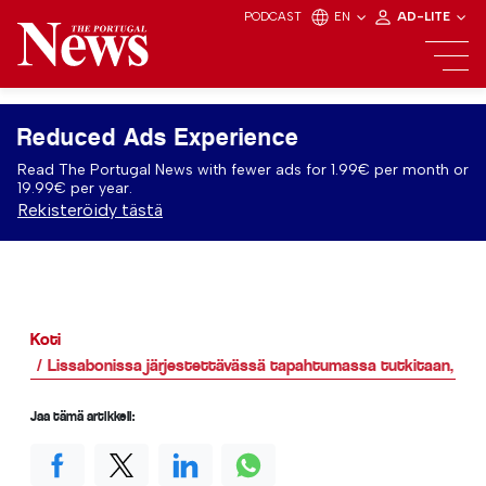
PODCAST
EN
AD-LITE
Reduced Ads Experience
Read The Portugal News with fewer ads for 1.99€ per month or
19.99€ per year.
Rekisteröidy tästä
Koti
Lissabonissa järjestettävässä tapahtumassa tutkitaan, mite
Jaa tämä artikkeli: