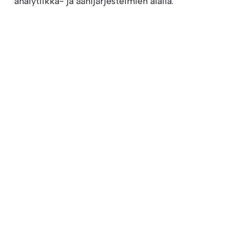
analytiikka- ja äänijärjestelmien alalla.