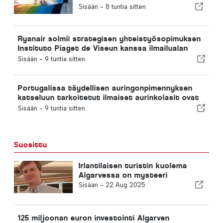
Portugalissa, ja liput maksavat 2
Sisään -
8 tuntia sitten
euroa
Ryanair solmii strategisen yhteistyösopimuksen
Instituto Piaget de Viseun kanssa ilmailualan
koulutuksen järjestämiseksi Portugalissa
Sisään -
9 tuntia sitten
Portugalissa täydellisen auringonpimennyksen
katseluun tarkoitetut ilmaiset aurinkolasit ovat
loppuneet
Sisään -
9 tuntia sitten
Suosittu
Irlantilaisen turistin kuolema
Algarvessa on mysteeri
Sisään -
22 Aug 2025
125 miljoonan euron investointi Algarven