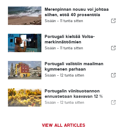
Merenpinnan nousu voi johtaa
siihen, että 40 prosenttia
Portugalin rannoista katoaa
Sisään -
11 tuntia sitten
Portugali kieltää Volta-
merkinnättömien
kertakäyttöisten
Sisään -
11 tuntia sitten
juomapakkauksien myynnin
Portugali valittiin maailman
kymmenen parhaan
ulkomaalaisten asuinmaan
Sisään -
12 tuntia sitten
joukkoon
Portugalin viinituotannon
ennustetaan kasvavan 12 %
tämän sadon aikana
Sisään -
12 tuntia sitten
VIEW ALL ARTICLES