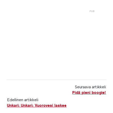
Seuraava artikkeli
Pidä pieni boogie!
Edellinen artikkeli
Unkari: Unkari: Vuorovesi laskee