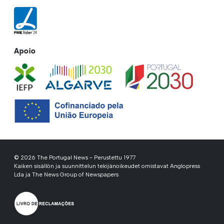
Apoio
© 2026 The Portugal News - Perustettu 1977
Kaiken sisällön ja suunnittelun tekijänoikeudet omistavat Anglopress
Lda ja The News Group of Newspapers