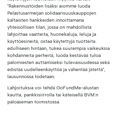
"Rakennustöiden lisäksi aiomme luoda
Pelastusarmeijan solidaarisuuskauppojen
kaltaisten hankkeiden innoittamana
yhteisöllisen tilan, jossa on mahdollista
lahjoittaa vaatteita, huonekaluja, leluja ja
käyttöesineitä, ostaa käytettyjä tuotteita
edulliseen hintaan, tukea suurempia vaikeuksia
kohdanneita perheitä, luoda kestävää tuloa
palomiesten auttamiseksi tulevaisuudessa sekä
edistää uudelleenkäyttöä ja vähentää jätettä",
lausunnossa todetaan.
Lahjoituksia voi tehdä GoFundMe-alustan
kautta, pankkisiirrolla tai käteisellä BVM:n
paloaseman toimistossa.