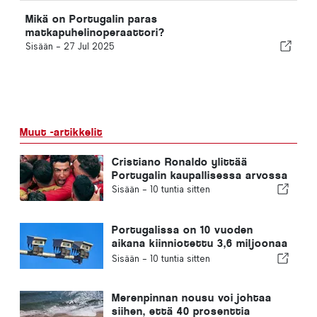
Mikä on Portugalin paras
matkapuhelinoperaattori?
Sisään -
27 Jul 2025
Muut -artikkelit
Cristiano Ronaldo ylittää
Portugalin kaupallisessa arvossa
Sisään -
10 tuntia sitten
Portugalissa on 10 vuoden
aikana kiinniotettu 3,6 miljoonaa
ylinopeutta ajanutta kuljettajaa
Sisään -
10 tuntia sitten
Merenpinnan nousu voi johtaa
siihen, että 40 prosenttia