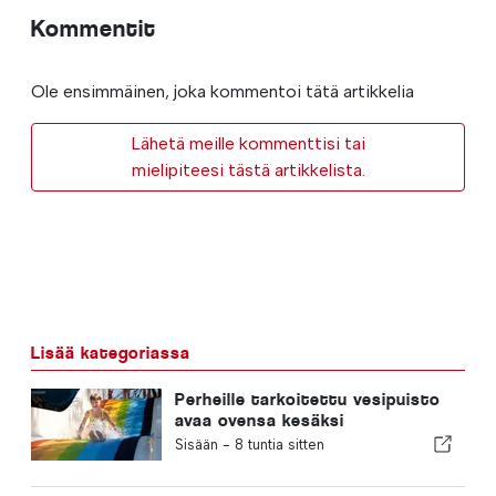
Kommentit
Ole ensimmäinen, joka kommentoi tätä artikkelia
Lähetä meille kommenttisi tai
mielipiteesi tästä artikkelista.
Lisää kategoriassa
Perheille tarkoitettu vesipuisto
avaa ovensa kesäksi
Portugalissa, ja liput maksavat 2
Sisään -
8 tuntia sitten
euroa