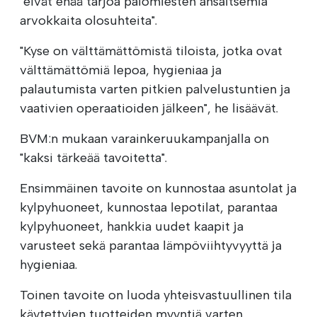
"eivät enää tarjoa palomiesten ansaitsemia
arvokkaita olosuhteita".
"Kyse on välttämättömistä tiloista, jotka ovat
välttämättömiä lepoa, hygieniaa ja
palautumista varten pitkien palvelustuntien ja
vaativien operaatioiden jälkeen", he lisäävät.
BVM:n mukaan varainkeruukampanjalla on
"kaksi tärkeää tavoitetta".
Ensimmäinen tavoite on kunnostaa asuntolat ja
kylpyhuoneet, kunnostaa lepotilat, parantaa
kylpyhuoneet, hankkia uudet kaapit ja
varusteet sekä parantaa lämpöviihtyvyyttä ja
hygieniaa.
Toinen tavoite on luoda yhteisvastuullinen tila
käytettyjen tuotteiden myyntiä varten.