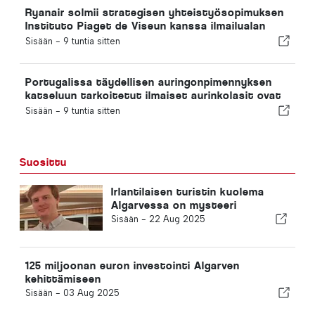
Ryanair solmii strategisen yhteistyösopimuksen
Instituto Piaget de Viseun kanssa ilmailualan
koulutuksen järjestämiseksi Portugalissa
Sisään -
9 tuntia sitten
Portugalissa täydellisen auringonpimennyksen
katseluun tarkoitetut ilmaiset aurinkolasit ovat
loppuneet
Sisään -
9 tuntia sitten
Suosittu
Irlantilaisen turistin kuolema
Algarvessa on mysteeri
Sisään -
22 Aug 2025
125 miljoonan euron investointi Algarven
kehittämiseen
Sisään -
03 Aug 2025