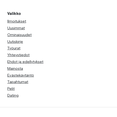
Valikko
Ilmoitukset
Uusimmat
Ominaisuudet
Uutiskirje
Työurat
Yhteystiedot
Ehdot ja edellytykset
Mainosta
Evästekäytäntö
Tapahtumat
Pelit
Dating