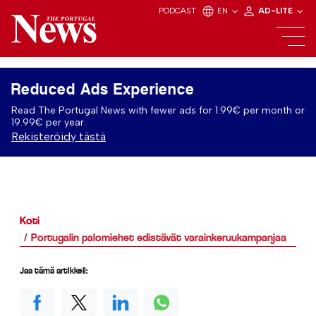
PODCAST
EN
AD-LITE
Reduced Ads Experience
Read The Portugal News with fewer ads for 1.99€ per month or
19.99€ per year.
Rekisteröidy tästä
Koti
Portugalin palomiehet edistävät varainkeruukampanjaa
Jaa tämä artikkeli: