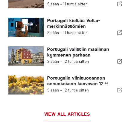
Portugalin rannoista katoaa
Sisään -
11 tuntia sitten
Portugali kieltää Volta-
merkinnättömien
kertakäyttöisten
Sisään -
11 tuntia sitten
juomapakkauksien myynnin
Portugali valittiin maailman
kymmenen parhaan
ulkomaalaisten asuinmaan
Sisään -
12 tuntia sitten
joukkoon
Portugalin viinituotannon
ennustetaan kasvavan 12 %
tämän sadon aikana
Sisään -
12 tuntia sitten
VIEW ALL ARTICLES